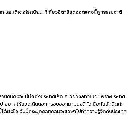
เลเมดิเตอร์เรเนียน ที่เที่ยวอิตาลีสุดฮอตแห่งนี้ถูกธรรมชาติ
ว่าหลายคนคงจะไม่นึกถึงประเทศเล็ก ๆ อย่างลิทัวเนีย เพราะประเทศ
ยุโรป อยากให้ลองเดินนอกกรอบออกมามองลิทัวเนียกันสักนิดค่ะ
นี้ได้ยังไง วันนี้กระปุกดอทคอมจะขอพาไปทำความรู้จักกับประเทศ