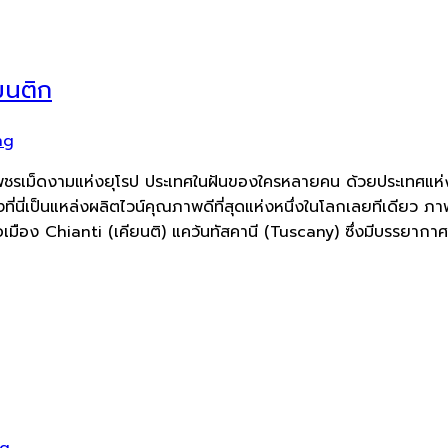
มนติก
ng
 เพชรเม็ดงามแห่งยุโรป ประเทศในฝันของใครหลายคน ด้วยประเทศแห่งนี
งที่นี่เป็นแหล่งผลิตไวน์คุณภาพดีที่สุดแห่งหนึ่งในโลกเลยทีเดียว ภ
็คือเมือง Chianti (เคียนติ) แคว้นทัสคานี (Tuscany) ซึ่งมีบรรยากา
ng