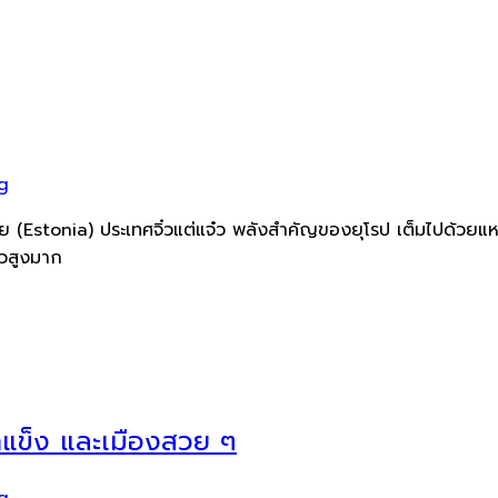
g
ย (Estonia) ประเทศจิ๋วแต่แจ๋ว พลังสำคัญของยุโรป เต็มไปด้วยแหล่
ยวสูงมาก
้ำแข็ง และเมืองสวย ๆ
g