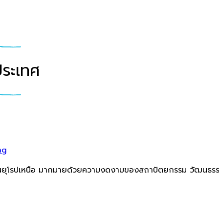
ประเทศ
ng
 ในยุโรปเหนือ มากมายด้วยความงดงามของสถาปัตยกรรม วัฒนธรรมป