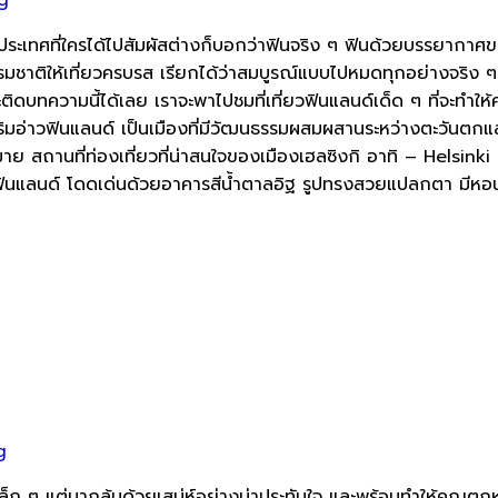
ระเทศที่ใครได้ไปสัมผัสต่างก็บอกว่าฟินจริง ๆ ฟินด้วยบรรยากาศของบ้
รรมชาติให้เที่ยวครบรส เรียกได้ว่าสมบูรณ์แบบไปหมดทุกอย่างจริง ๆ
บทความนี้ได้เลย เราจะพาไปชมที่เที่ยวฟินแลนด์เด็ด ๆ ที่จะทำให้
ดริมอ่าวฟินแลนด์ เป็นเมืองที่มีวัฒนธรรมผสมผสานระหว่างตะวัน
าย สถานที่ท่องเที่ยวที่น่าสนใจของเมืองเฮลซิงกิ อาทิ – Helsink
ินแลนด์ โดดเด่นด้วยอาคารสีน้ำตาลอิฐ รูปทรงสวยแปลกตา มีหอนาฬ
g
วัดเล็ก ๆ แต่มากล้นด้วยเสน่ห์อย่างน่าประทับใจ และพร้อมทำให้คุณตกหล