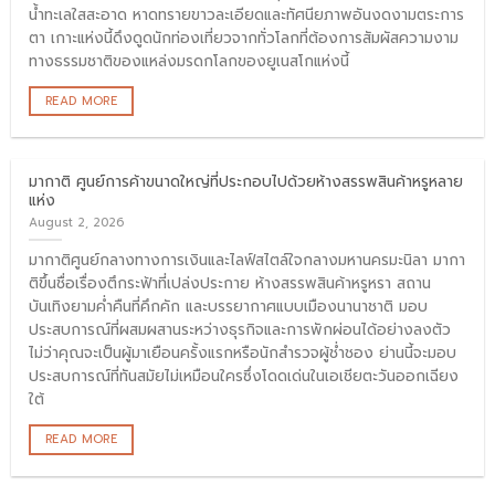
น้ำทะเลใสสะอาด หาดทรายขาวละเอียดและทัศนียภาพอันงดงามตระการ
ตา เกาะแห่งนี้ดึงดูดนักท่องเที่ยวจากทั่วโลกที่ต้องการสัมผัสความงาม
ทางธรรมชาติของแหล่งมรดกโลกของยูเนสโกแห่งนี้
READ MORE
มากาติ ศูนย์การค้าขนาดใหญ่ที่ประกอบไปด้วยห้างสรรพสินค้าหรูหลาย
แห่ง
August 2, 2026
มากาติศูนย์กลางทางการเงินและไลฟ์สไตล์ใจกลางมหานครมะนิลา มากา
ติขึ้นชื่อเรื่องตึกระฟ้าที่เปล่งประกาย ห้างสรรพสินค้าหรูหรา สถาน
บันเทิงยามค่ำคืนที่คึกคัก และบรรยากาศแบบเมืองนานาชาติ มอบ
ประสบการณ์ที่ผสมผสานระหว่างธุรกิจและการพักผ่อนได้อย่างลงตัว
ไม่ว่าคุณจะเป็นผู้มาเยือนครั้งแรกหรือนักสำรวจผู้ช่ำชอง ย่านนี้จะมอบ
ประสบการณ์ที่ทันสมัยไม่เหมือนใครซึ่งโดดเด่นในเอเชียตะวันออกเฉียง
ใต้
READ MORE