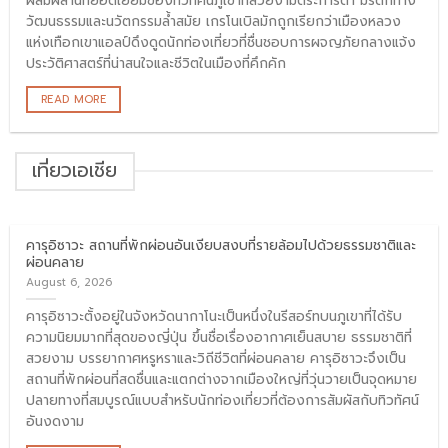
ผสมผสานที่ยอดเยี่ยมของทิวทัศน์ภูเขาที่สวยงามตระการตา มรดกทาง
วัฒนธรรมและนวัตกรรมล้ำสมัย เกรโนเบิลมักถูกเรียกว่าเมืองหลวง
แห่งเทือกเขาแอลป์ดึงดูดนักท่องเที่ยวที่ชื่นชอบการผจญภัยกลางแจ้ง
ประวัติศาสตร์ที่น่าสนใจและชีวิตในเมืองที่คึกคัก
READ MORE
เที่ยวเอเชีย
คารุอิซาวะ สถานที่พักผ่อนอันเงียบสงบที่รายล้อมไปด้วยธรรมชาติและ
ผ่อนคลาย
August 6, 2026
คารุอิซาวะตั้งอยู่ในจังหวัดนากาโนะเป็นหนึ่งในรีสอร์ทบนภูเขาที่ได้รับ
ความนิยมมากที่สุดของญี่ปุ่น ขึ้นชื่อเรื่องอากาศเย็นสบาย ธรรมชาติที่
สวยงาม บรรยากาศหรูหราและวิถีชีวิตที่ผ่อนคลาย คารุอิซาวะจึงเป็น
สถานที่พักผ่อนที่สดชื่นและแตกต่างจากเมืองใหญ่ที่วุ่นวายเป็นจุดหมาย
ปลายทางที่สมบูรณ์แบบสำหรับนักท่องเที่ยวที่ต้องการสัมผัสกับทิวทัศน์
อันงดงาม