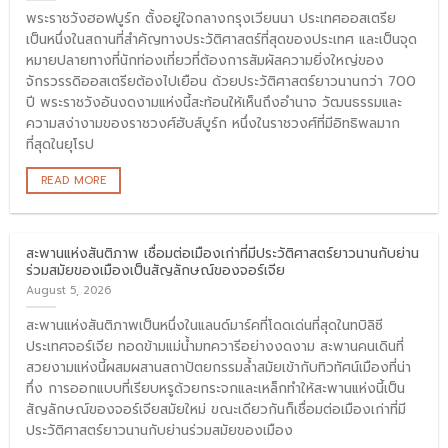
พระราชวังฮอฟบูร์ก ตั้งอยู่ใจกลางกรุงเวียนนา ประเทศออสเตรีย
เป็นหนึ่งในสถานที่สำคัญทางประวัติศาสตร์ที่สุดของประเทศ และเป็นจุด
หมายปลายทางที่นักท่องเที่ยวที่ต้องการสัมผัสความยิ่งใหญ่ของ
จักรวรรดิออสเตรียต้องไปเยือน ด้วยประวัติศาสตร์ยาวนานกว่า 700
ปี พระราชวังอันงดงามแห่งนี้สะท้อนให้เห็นถึงอำนาจ วัฒนธรรมและ
ความสง่างามของราชวงศ์ฮับส์บูร์ก หนึ่งในราชวงศ์ที่มีอิทธิพลมาก
ที่สุดในยุโรป
READ MORE
สะพานแห่งสันติภาพ เชื่อมต่อเมืองเก่าที่มีประวัติศาสตร์ยาวนานกับย่าน
ร่วมสมัยของเมืองเป็นสัญลักษณ์ของจอร์เจีย
August 5, 2026
สะพานแห่งสันติภาพเป็นหนึ่งในแลนด์มาร์คที่โดดเด่นที่สุดในทบิลิซี
ประเทศจอร์เจีย ทอดข้ามแม่น้ำมทควารีอย่างงดงาม สะพานคนเดินที่
สวยงามแห่งนี้ผสมผสานสถาปัตยกรรมล้ำสมัยเข้ากับทิวทัศน์เมืองที่น่า
ทึ่ง การออกแบบที่เรียบหรูด้วยกระจกและเหล็กทำให้สะพานแห่งนี้เป็น
สัญลักษณ์ของจอร์เจียสมัยใหม่ ขณะเดียวกันก็เชื่อมต่อเมืองเก่าที่มี
ประวัติศาสตร์ยาวนานกับย่านร่วมสมัยของเมือง