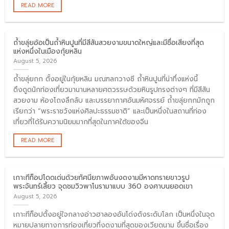
READ MORE
ถ้ำขลุ่ยอ้อเป็นถ้ำหินปูนที่มีสีสันสวยงามขนาดใหญ่และมีชื่อเสียงที่สุด
แห่งหนึ่งในเมืองกุ้ยหลิน
August 5, 2026
ถ้ำขลุ่ยกก ตั้งอยู่ในกุ้ยหลิน มณฑลกวางซี ถ้ำหินปูนที่น่าทึ่งแห่งนี้
ดึงดูดนักท่องเที่ยวมานานหลายศตวรรษด้วยหินรูปทรงต่างๆ ที่มีสีสัน
สวยงาม ห้องโถงลึกลับ และบรรยากาศอันมหัศจรรย์ ถ้ำขลุ่ยกกมักถูก
เรียกว่า “พระราชวังแห่งศิลปะธรรมชาติ” และเป็นหนึ่งในสถานที่ท่อง
เที่ยวที่ได้รับความนิยมมากที่สุดในภาคใต้ของจีน
READ MORE
เกาะทีท็อปโดดเด่นด้วยทัศนียภาพอันงดงามมีหาดทรายขาวรูป
พระจันทร์เสี้ยว จุดชมวิวพาโนรามาแบบ 360 องศาบนยอดเขา
August 5, 2026
เกาะทีท็อปตั้งอยู่ใจกลางอ่าวฮาลองอันโด่งดังระดับโลก เป็นหนึ่งในจุด
หมายปลายทางการท่องเที่ยวที่งดงามที่สุดของเวียดนาม ขึ้นชื่อเรื่อง