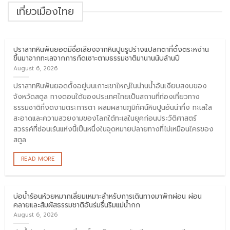
เที่ยวเมืองไทย
ปราสาทหินพันยอดมีชื่อเสียงจากหินปูนรูปร่างแปลกตาที่ตั้งตระหง่าน
ขึ้นมาจากทะเลจากการกัดเซาะตามธรรมชาติมานานนับล้านปี
August 6, 2026
ปราสาทหินพันยอดตั้งอยู่บนเกาะเขาใหญ่ในน่านน้ำอันเงียบสงบของ
จังหวัดสตูล ทางตอนใต้ของประเทศไทยเป็นสถานที่ท่องเที่ยวทาง
ธรรมชาติที่งดงามตระการตา ผสมผสานภูมิทัศน์หินปูนอันน่าทึ่ง ทะเลใส
สะอาดและความสวยงามของโลกใต้ทะเลในยุคก่อนประวัติศาสตร์
สวรรค์ที่ซ่อนเร้นแห่งนี้เป็นหนึ่งในจุดหมายปลายทางที่ไม่เหมือนใครของ
สตูล
READ MORE
บ่อน้ำร้อนห้วยหมากเลี่ยมเหมาะสำหรับการเดินทางมาพักผ่อน ผ่อน
คลายและสัมผัสธรรมชาติอันร่มรื่นริมแม่น้ำกก
August 6, 2026