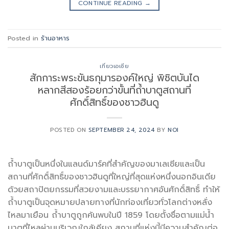
CONTINUE READING
→
Posted in
ร้านอาหาร
เที่ยวเอเซีย
สักการะพระขันธกุมารองค์ใหญ่ พิชิตบันได
หลากสีสองร้อยกว่าขั้นที่ถ้ำบาตูสถานที่
ศักดิ์สิทธิ์ของชาวฮินดู
POSTED ON
SEPTEMBER 24, 2024
BY
NOI
ถ้ำบาตูเป็นหนึ่งในแลนด์มาร์คที่สำคัญของมาเลเซียและเป็น
สถานที่ศักดิ์สิทธิ์ของชาวฮินดูที่ใหญ่ที่สุดแห่งหนึ่งนอกอินเดีย
ด้วยสถาปัตยกรรมที่สวยงามและบรรยากาศอันศักดิ์สิทธิ์ ทำให้
ถ้ำบาตูเป็นจุดหมายปลายทางที่นักท่องเที่ยวทั่วโลกต่างหลั่ง
ไหลมาเยือน ถ้ำบาตูถูกค้นพบในปี 1859 โดยตั้งชื่อตามแม่น้ำ
บาตูที่ไหลผ่านบริเวณใกล้เคียง สถานที่แห่งนี้มีความสำคัญต่อ