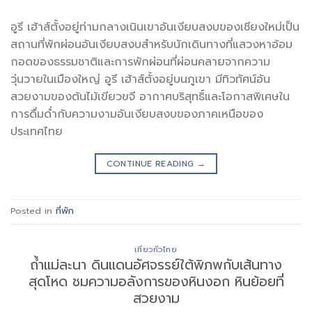
อูรี เฮ้าส์ตั้งอยู่ท่ามกลางเนินเขาอันเงียบสงบของเชียงใหม่เป็น
สถานที่พักผ่อนอันเงียบสงบสำหรับนักเดินทางที่แสวงหาอ้อม
กอดของธรรมชาติและการพักผ่อนที่ผ่อนคลายจากความ
วุ่นวายในเมืองใหญ่ อูรี เฮ้าส์ตั้งอยู่บนภูเขา มีทิวทัศน์อัน
สวยงามของต้นไม้เขียวขจี อากาศบริสุทธิ์และโอกาสพิเศษใน
การดื่มด่ำกับความงามอันเงียบสงบของภาคเหนือของ
ประเทศไทย
CONTINUE READING
→
Posted in
ที่พัก
เที่ยวทั่วไทย
ถ้ำแม่ละนา ดินแดนอัศจรรย์ใต้พิภพกับเส้นทาง
สุดโหด ชมความอลังการของหินงอก หินย้อยที่
สวยงาม