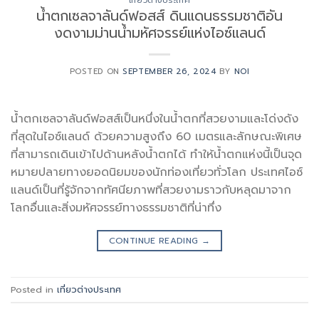
เที่ยวต่างประเทศ
น้ำตกเซลจาลันด์ฟอสส์ ดินแดนธรรมชาติอัน
งดงามม่านน้ำมหัศจรรย์แห่งไอซ์แลนด์
POSTED ON
SEPTEMBER 26, 2024
BY
NOI
น้ำตกเซลจาลันด์ฟอสส์เป็นหนึ่งในน้ำตกที่สวยงามและโด่งดัง
ที่สุดในไอซ์แลนด์ ด้วยความสูงถึง 60 เมตรและลักษณะพิเศษ
ที่สามารถเดินเข้าไปด้านหลังน้ำตกได้ ทำให้น้ำตกแห่งนี้เป็นจุด
หมายปลายทางยอดนิยมของนักท่องเที่ยวทั่วโลก ประเทศไอซ์
แลนด์เป็นที่รู้จักจากทัศนียภาพที่สวยงามราวกับหลุดมาจาก
โลกอื่นและสิ่งมหัศจรรย์ทางธรรมชาติที่น่าทึ่ง
CONTINUE READING
→
Posted in
เที่ยวต่างประเทศ