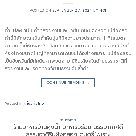
POSTED ON
SEPTEMBER 27, 2024
BY
NOI
ถ้ำแม่ละนาเป็นถ้ำที่สวยงามและน่าตื่นเต้นในจังหวัดแม่ฮ่องสอน
ถ้ำนี้มีลักษณะเป็นถ้ำหินปูนที่มีความยาวประมาณ 1 กิโลเมตร
ภายในถ้ำมีหินงอกหินย้อยที่สวยงามมากมาย นอกจากนี้ยังมี
ห้องโถงขนาดใหญ่ที่สามารถเดินชมได้อย่างสบาย แม่ฮ่องสอน
เป็นจังหวัดที่มีทัศนียภาพงดงาม มีชื่อเสียงในด้านธรรมชาติที่
สวยงามและมรดกทางวัฒนธรรมอันล้ำค่า
CONTINUE READING
→
Posted in
เที่ยวทั่วไทย
ร้านอาหาร
ร้านอาหารบ้านคุ้งน้ำ อาหารอร่อย บรรยากาศดี
ธรรมชาติริมฝั่งคลอง ดนตรีไพเราะ