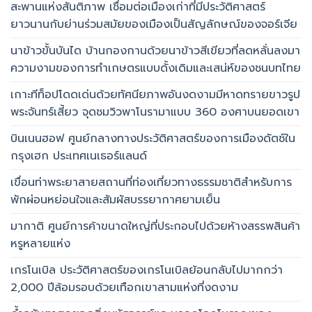
สะพานแห่งสันติภาพ เชื่อมต่อเมืองเก่าที่มีประวัติศาสตร์
ยาวนานกับย่านร่วมสมัยของเมืองเป็นสัญลักษณ์ของจอร์เจีย
นาข้าวขั้นบันได บ้านกองกานด้วยนาข้าวสีเขียวที่ลดหลั่นลงมา
ความงามของการทำเกษตรแบบดั้งเดิมและเสน่ห์ของชนบทไทย
เกาะทีท็อปโดดเด่นด้วยทัศนียภาพอันงดงามมีหาดทรายขาวรูป
พระจันทร์เสี้ยว จุดชมวิวพาโนรามาแบบ 360 องศาบนยอดเขา
บินเนนฮอฟ ศูนย์กลางทางประวัติศาสตร์ของการเมืองดัตช์ใน
กรุงเฮก ประเทศเนเธอร์แลนด์
เขื่อนท่าพระยาสายสถานที่ท่องเที่ยวทางธรรมชาติสำหรับการ
พักผ่อนหย่อนใจและสัมผัสบรรยากาศยามเย็น
มากาติ ศูนย์การค้าขนาดใหญ่ที่ประกอบไปด้วยห้างสรรพสินค้า
หรูหลายแห่ง
เกรโนเบิล ประวัติศาสตร์ของเกรโนเบิลย้อนกลับไปมากกว่า
2,000 ปีล้อมรอบด้วยเทือกเขาสามแห่งที่งดงาม