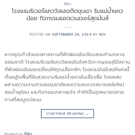
ที่พัก
โรงแรมริเวอร์แคววิลเลจติดขุนเขา ริมแม่น้ำแคว
น้อย กิจกรรมแอดเวนเจอร์สุดมันส์
POSTED ON
SEPTEMBER 26, 2024
BY
NOI
หากคุณกำลังมองหาสถานที่พักผ่อนอันเงียบสงบท่ามกลาง
ธรรมชาติ โรงแรมริเวอร์แคววิลเลจในจังหวัดกาญจนบุรีมีสถาน
ที่พักผ่อนอันยอดเยี่ยมให้คุณเลือกพัก โรงแรมอันมีเสน่ห์แห่งนี้
ตั้งอยู่ในพื้นที่อันสวยงามริมแม่น้ำแควอันเลื่องชื่อ โดยผสม
ผสานความงามตามธรรมชาติและความสะดวกสบายสมัยใหม่
สระน้ำพุร้อน และกิจกรรมกลางแจ้ง ทำให้เป็นจุดหมายปลาย
ทางที่สมบูรณ์แบบ
CONTINUE READING
→
Posted in
ที่พัก