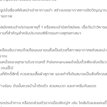
ทธรูปนั่งสี่องค์หันหน้าเข้าหาทางเข้า สร้างบรรยากาศทางจิตวิญญา
ถ่ายภาพ
มัยพระเจ้าปรกรมพาหุที่ 1 หรือพระเจ้านิสกัสมัลละ เชื่อกันว่าวิหารแ
ป็นสถานที่สำคัญสำหรับประกอบพิธีกรรมทางพุทธศาสนา
ว่างเดือนธันวาคมถึงเดือนเมษายนซึ่งเป็นช่วงที่สภาพอากาศแห้งและน่า
บราณ
ส่วนหนึ่งของอุทยานโบราณคดี Polonnaruwaดังนั้นตั๋วเพียงใบเดียว
วณนี้ได้
ี่ศักดิ์สิทธิ์ ควรสวมเสื้อผ้าสุภาพ รองเท้าที่เดินสบายเป็นสิ่งที่ควร
ข้างร้อน ดังนั้นควรนำน้ำติดตัว สวมหมวก และทาครีมกันแดด
ถประจำทาง หรือรถส่วนตัวจากเมืองใหญ่ๆ เช่น โคลัมโบและแคนดี้