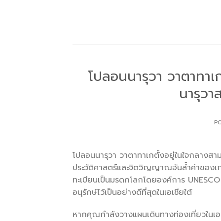
Skip
to
content
โปลอนนารุวา วาตาทาเ
นารุวาส
P
โปลอนนารุวา วาตาทาเกตั้งอยู่ในใจกลางสา
ประวัติศาสตร์และจิตวิญญาณอันล้ำค่าของเกาะ
ทะเบียนเป็นมรดกโลกโดยองค์การ UNESCO แล
อนุรักษ์ไว้เป็นอย่างดีที่สุดในเอเชียใต้
หากคุณกำลังวางแผนเดินทางท่องเที่ยวในเอ