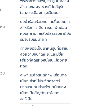
พระราชวังฮอฟบูร์ก ศูนย์กลาง
อำนาจของราชวงศ์ฮับส์บูร์ก
ณ
ใจกลางเมืองกรุงเวียนนา
บ่อน้ำร้อนห้วยหมากเลี่ยมเหมาะ
ห่ง
สำหรับการเดินทางมาพักผ่อน
ผ่อนคลายและสัมผัสธรรมชาติอัน
ร่มรื่นริมแม่น้ำกก
ถ้ำขลุ่ยอ้อเป็นถ้ำหินปูนที่มีสีสัน
สวยงามขนาดใหญ่และมีชื่อ
เสียงที่สุดแห่งหนึ่งในเมืองกุ้ย
หลิน
สวม
สะพานแห่งสันติภาพ เชื่อมต่อ
เมืองเก่าที่มีประวัติศาสตร์
ยาวนานกับย่านร่วมสมัยของ
เมืองเป็นสัญลักษณ์ของ
จอร์เจีย