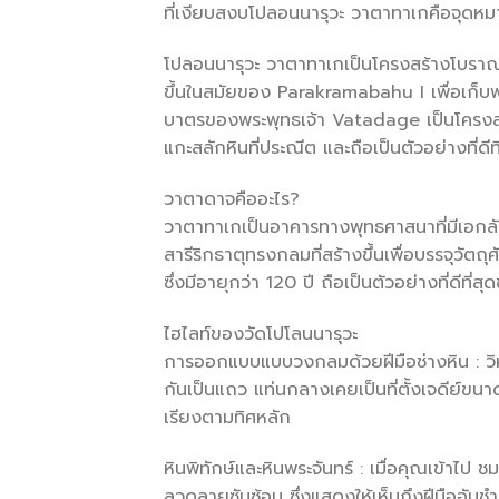
ที่เงียบสงบโปลอนนารุวะ วาตาทาเกคือจุดห
โปลอนนารุวะ วาตาทาเกเป็นโครงสร้างโบราณที่ต
ขึ้นในสมัยของ Parakramabahu I เพื่อเก็บพ
บาตรของพระพุทธเจ้า Vatadage เป็นโครงสร
แกะสลักหินที่ประณีต และถือเป็นตัวอย่างที
วาตาดาจคืออะไร?
วาตาทาเกเป็นอาคารทางพุทธศาสนาที่มีเอกลั
สารีริกธาตุทรงกลมที่สร้างขึ้นเพื่อบรรจุวัตถ
ซึ่งมีอายุกว่า 120 ปี ถือเป็นตัวอย่างที่ดีที
ไฮไลท์ของวัดโปโลนนารุวะ
การออกแบบแบบวงกลมด้วยฝีมือช่างหิน : วิ
กันเป็นแถว แท่นกลางเคยเป็นที่ตั้งเจดีย์ขนา
เรียงตามทิศหลัก
หินพิทักษ์และหินพระจันทร์ : เมื่อคุณเข้าไป ช
ลวดลายซับซ้อน ซึ่งแสดงให้เห็นถึงฝีมืออั