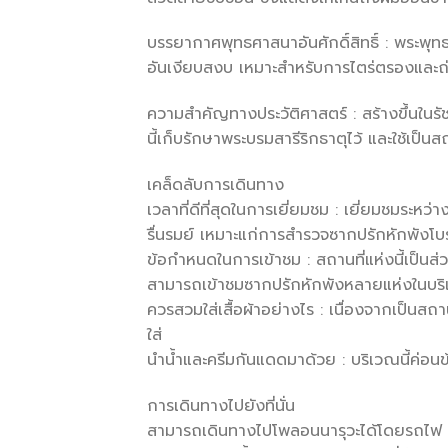
บรรยากาศพุทธศาสนาอันศักดิ์สิทธิ์ : พระพุ
อันเงียบสงบ เหมาะสำหรับการไตร่ตรองและ
ความสำคัญทางประวัติศาสตร์ : สร้างขึ้นในรัชส
นี้เก็บรักษาพระบรมสารีริกธาตุไว้ และใช้เ
เคล็ดลับการเดินทาง
เวลาที่ดีที่สุดในการเยี่ยมชม : เยี่ยมชมระห
รื่นรมย์ เหมาะแก่การสำรวจซากปรักหักพังโ
ข้อกำหนดในการเข้าชม : สถานที่แห่งนี้เป็น
สามารถเข้าชมซากปรักหักพังหลายแห่งในบริเ
ควรสวมใส่เสื้อผ้าอย่างไร : เนื่องจากเป็นสถานท
ใส่
นำน้ำและครีมกันแดดมาด้วย : บริเวณนี้ค่อน
การเดินทางไปยังที่นั่น
สามารถเดินทางไปโพลอนนารุวะได้โดยรถไฟ ร