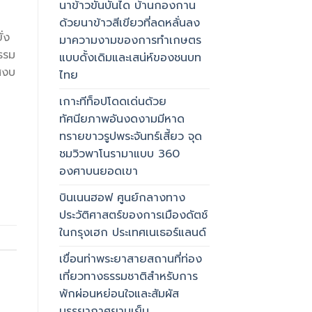
นาข้าวขั้นบันได บ้านกองกาน
ด้วยนาข้าวสีเขียวที่ลดหลั่นลง
่ง
มาความงามของการทำเกษตร
รรม
แบบดั้งเดิมและเสน่ห์ของชนบท
สงบ
ไทย
เกาะทีท็อปโดดเด่นด้วย
ทัศนียภาพอันงดงามมีหาด
ทรายขาวรูปพระจันทร์เสี้ยว จุด
ชมวิวพาโนรามาแบบ 360
องศาบนยอดเขา
บินเนนฮอฟ ศูนย์กลางทาง
ประวัติศาสตร์ของการเมืองดัตช์
ในกรุงเฮก ประเทศเนเธอร์แลนด์
เขื่อนท่าพระยาสายสถานที่ท่อง
เที่ยวทางธรรมชาติสำหรับการ
พักผ่อนหย่อนใจและสัมผัส
บรรยากาศยามเย็น