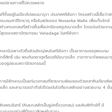
มายปลายทางที่ไม่ควรพลาด
ั้งอยู่ในเมืองโปลอนนารุวา ประเทศศรีลังกา โครงสร้างนี้เชื่อว่าส
ระบรมสารีริกธาตุ หรือในสมัยของ Nissanka Malla เพื่อเก็บรักษ์
้างทรงกลมที่สร้างขึ้นเพื่อปกป้องสถูปขนาดเล็ก โดดเด่นด้วยงาน
่ดีที่สุดของสถาปัตยกรรม Vatadage ในศรีลังกา
กษณ์เฉพาะตัวซึ่งส่วนใหญ่พบในศรีลังกา เป็นอาคารบรรจุพระบรม
ุศักดิ์สิทธิ์ เช่น พระทันตธาตุหรือเจดีย์ขนาดเล็ก วาตาทาเกโพลอนนาร
่สุดของรูปแบบสถาปัตยกรรมนี้
หารมีลักษณะเป็นแท่นวงกลมที่สวยงามล้อมรอบด้วยเสาหินเรียงซ้อ
ดเล็ก และสามารถเข้าถึงได้โดยบันไดที่แกะสลักอย่างสวยงาม 4 ขั้นท
มหินพระจันทร์ (หินแกะสลักเป็นรูปครึ่งวงกลม) และหินพิทักษ์ที่ มี
นชำนาญของช่างฝีมือชาวสิงหลโบราณ