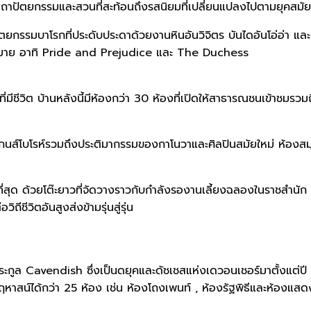
ไซน์สถาปัตยกรรมและสวนที่สะท้อนถึงรสนิยมที่เปลี่ยนแปลงไปตามยุคสมัย
ัตยกรรมบาโรกที่ประดับประดาด้วยงานหินอันวิจิตร บันไดอันโอ่อ่า แล
กมากมาย อาทิ Pride and Prejudice และ The Duchess
่มีชีวิต บ้านหลังนี้มีห้องกว่า 30 ห้องที่เปิดให้สาธารณชนเข้าชมรว
ละเกนส์โบโรห์รวมถึงประติมากรรมของกาโนวาและศิลปินสมัยใหม่ ห้องสมุ
ับใจที่สุด ด้วยโต๊ะยาวที่จัดวางราวกับกำลังรองานเลี้ยงฉลองในราชสำ
ชีวิตอันสูงส่งข้ามรุ่นสู่รุ่น
ตระกูล Cavendish ซึ่งเป็นดยุคและดัชเชสแห่งเดวอนเชอร์มาตั้งแต่ปี
น์ได้กว่า 25 ห้อง เช่น ห้องโถงเพนท์ , ห้องรัฐพิธีและห้องแสดง