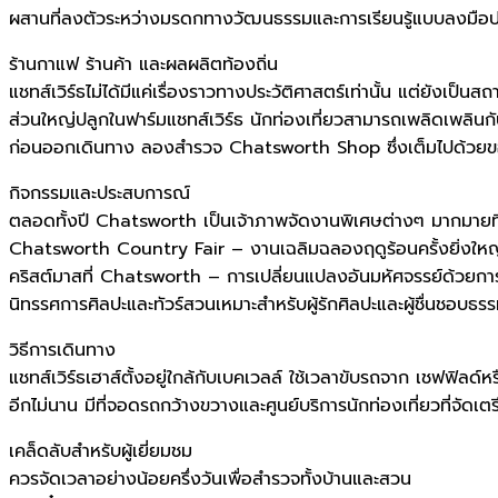
ผสานที่ลงตัวระหว่างมรดกทางวัฒนธรรมและการเรียนรู้แบบลงมือปฏ
ร้านกาแฟ ร้านค้า และผลผลิตท้องถิ่น
แชทส์เวิร์ธไม่ได้มีแค่เรื่องราวทางประวัติศาสตร์เท่านั้น แต่ยังเป็
ส่วนใหญ่ปลูกในฟาร์มแชทส์เวิร์ธ นักท่องเที่ยวสามารถเพลิดเพลิ
ก่อนออกเดินทาง ลองสำรวจ Chatsworth Shop ซึ่งเต็มไปด้วยของข
กิจกรรมและประสบการณ์
ตลอดทั้งปี Chatsworth เป็นเจ้าภาพจัดงานพิเศษต่างๆ มากมายที่ท
Chatsworth Country Fair – งานเฉลิมฉลองฤดูร้อนครั้งยิ่งใ
คริสต์มาสที่ Chatsworth – การเปลี่ยนแปลงอันมหัศจรรย์ด้วยกา
นิทรรศการศิลปะและทัวร์สวนเหมาะสำหรับผู้รักศิลปะและผู้ชื่นชอบธร
วิธีการเดินทาง
แชทส์เวิร์ธเฮาส์ตั้งอยู่ใกล้กับเบคเวลล์ ใช้เวลาขับรถจาก เชฟฟิลด
อีกไม่นาน มีที่จอดรถกว้างขวางและศูนย์บริการนักท่องเที่ยวที่จัดเ
เคล็ดลับสำหรับผู้เยี่ยมชม
ควรจัดเวลาอย่างน้อยครึ่งวันเพื่อสำรวจทั้งบ้านและสวน