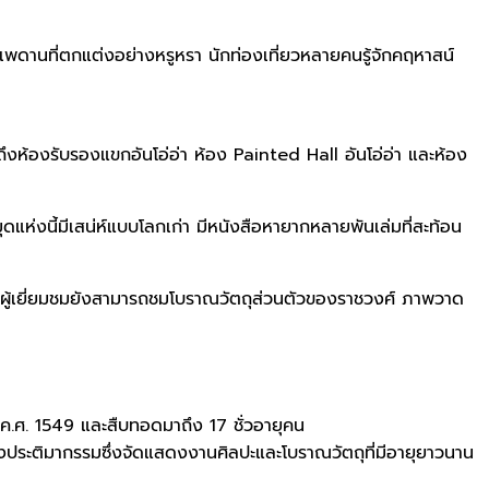
ะเพดานที่ตกแต่งอย่างหรูหรา นักท่องเที่ยวหลายคนรู้จักคฤหาสน์
มถึงห้องรับรองแขกอันโอ่อ่า ห้อง Painted Hall อันโอ่อ่า และห้อง
ดแห่งนี้มีเสน่ห์แบบโลกเก่า มีหนังสือหายากหลายพันเล่มที่สะท้อน
นัก ผู้เยี่ยมชมยังสามารถชมโบราณวัตถุส่วนตัวของราชวงศ์ ภาพวาด
 ค.ศ. 1549 และสืบทอดมาถึง 17 ชั่วอายุคน
ประติมากรรมซึ่งจัดแสดงงานศิลปะและโบราณวัตถุที่มีอายุยาวนาน