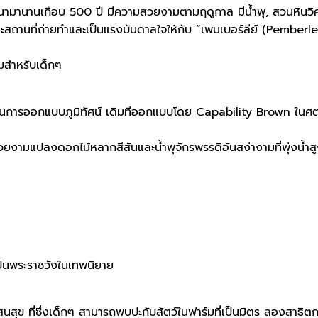
พัฒนามานานเกือบ 500 ปี มีความสวยงามตามฤดูกาล มีน้ำพุ, สวนหินว
ะสถานที่ถ่ายทำและเป็นแรงบันดาลใจให้กับ “เพมเบอร์ลีย์ (Pemberley
ยมสำหรับเด็กๆ
านการออกแบบภูมิทัศน์ เดิมทีออกแบบโดย Capability Brown ในศ
วยงามแปลงดอกไม้หลากสีสันและน้ำพุจักรพรรดิอันสง่างามที่พุ่งน
ป็นพระราชวังในเทพนิยาย
สุข ที่ซึ่งเด็กๆ สามารถพบปะกับสัตว์ในฟาร์มที่เป็นมิตร ลองสาธิตก