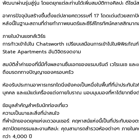
พัฒนาผ่านรุ่นสู่รุ่น โดยดยุกแต่ละท่านได้เพิ่มสมบัติทางศิลปะ ดี
อาคารปัจจุบันสร้างขึ้นตั้งแต่ปลายศตวรรษที่ 17 โดดเด่นด้วยสถาป
หลังนี้ในฐานะสถานที่ถ่ายทำภาพยนตร์และซีรีส์โทรทัศน์คลาสสิ
ภายในบ้านแชทส์เวิร์ธ
การก้าวเข้าไปใน Chatsworth เปรียบเสมือนการเข้าไปในพิพิธภัณฑ์ที
State Apartments อันวิจิตรงดงาม
สมบัติล้ำค่าของที่นี่มีทั้งผลงานชิ้นเอกของแรมบรันต์ เวโรเนเซ แ
ถึงมรดกทางปัญญาของครอบครัว
ห้องรับประทานอาหารเกรทไดนิ่งยังคงเป็นหนึ่งในพื้นที่ที่น่าประท
บุคคล และแม้แต่เครื่องแต่งกายโบราณ มอบมุมมองที่หาได้ยากยิ่งต่อวิถี
ข้อมูลสำคัญสำหรับนักท่องเที่ยว
ความเป็นมาและสิ่งที่น่าสนใจ
ที่พำนักของดยุคแห่งเดวอนเชอร์: คฤหาสน์แห่งนี้เป็นที่ประทับของ
สถาปัตยกรรมและงานศิลปะ: คุณสามารถสำรวจห้องต่างๆ ภายในคฤหาส
กว่า 4,000 ปี