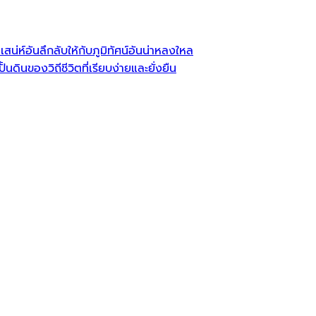
น่ห์อันลึกลับให้กับภูมิทัศน์อันน่าหลงใหล
้นดินของวิถีชีวิตที่เรียบง่ายและยั่งยืน