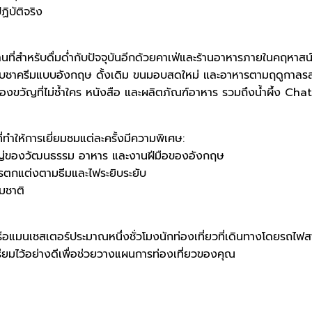
ิบัติจริง
นสถานที่สำหรับดื่มด่ำกับปัจจุบันอีกด้วยคาเฟ่และร้านอาหารภายในคฤหาส
นกับชาครีมแบบอังกฤษ ดั้งเดิม ขนมอบสดใหม่ และอาหารตามฤดูกาลรส
วัญที่ไม่ซ้ำใคร หนังสือ และผลิตภัณฑ์อาหาร รวมถึงน้ำผึ้ง Cha
ำให้การเยี่ยมชมแต่ละครั้งมีความพิเศษ:
หญ่ของวัฒนธรรม อาหาร และงานฝีมือของอังกฤษ
รตกแต่งตามธีมและไฟระยิบระยับ
รมชาติ
์หรือแมนเชสเตอร์ประมาณหนึ่งชั่วโมงนักท่องเที่ยวที่เดินทางโดยรถไฟ
ตรียมไว้อย่างดีเพื่อช่วยวางแผนการท่องเที่ยวของคุณ