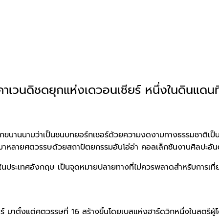
ลคาเวนดิชดยุกแห่งเดวอนเชียร์ หนึ่งในดินแดน
่งมักถูกขนานนามว่าเป็นชนบทยอร์กเชอร์ด้วยความงดงามทางธรรมชาติเป
ที่ยวมาหลายศตวรรษด้วยสถาปัตยกรรมอันโอ่อ่า คอลเล็กชันงานศิลป
หนึ่งในประเทศอังกฤษ เป็นจุดหมายปลายทางที่ไม่ควรพลาดสำหรับการเที่
 มาตั้งแต่ศตวรรษที่ 16 สร้างขึ้นโดยเบสแห่งฮาร์ดวิกหนึ่งในสตรีผู้