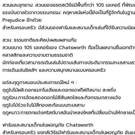
สวนและอุทยาน: สวนของแชตสเวิร์ธมีพื้นที่กว่า 105 เอเคอร์ ที่
แรงบันดาลใจจากวรรณกรรม: คฤหาสน์แห่งนี้ยังเป็นที่รู้จักกันในฐาน
Prejudice อีกด้วย
สำหรับครอบครัว: มีส่วนของฟาร์มและสนามเด็กเล่นที่ได้รับความนิ
สวน: ธรรมชาติและศิลปะผสมผสานกัน
สวนขนาด 105 เอเคอร์ของ Chatsworth ถือเป็นผลงานชิ้นเอกด้
คลาสสิกและความงามตามธรรมชาติ
นักท่องเที่ยวสามารถเดินเล่นไปตามเส้นทางประติมากรรมทะเลสาบส
การเดินเล่นชิลล์ๆ และความสนุกสนานแบบครอบครัว
แต่ละฤดูกาลมอบประสบการณ์ใหม่ ๆ :
ฤดูใบไม้ผลิ:ดอกแมกโนเลียและดอกแดฟโฟดิลบาน สะพรั่ง
ฤดูร้อน:การจัดแสดงดอกไม้สีสันสดใสและกิจกรรมกลางแจ้ง
ฤดูใบไม้ร่วง:ใบไม้สีทองสะท้อนบนทะเลสาบ
ฤดูหนาว:การตกแต่งคริสต์มาสอันน่าหลงใหลที่เปลี่ยนบ้านให้กลายเ
ฟาร์มและสนามเด็กเล่นผจญภัย Chatsworth
สำหรับครอบครัว แชทส์เวิร์ธมีฟาร์มและสนามเด็กเล่นผจญภัย อันแสน