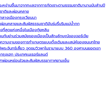
ตระหง่านขึ้นมาจากทะเลจากการกัดเซาะตามธรรมชาติมานานนับล้านปี
รมชาติและผ่อนคลาย
จกลางเมืองกรุงเวียนนา
ผ่อนคลายและสัมผัสธรรมชาติอันร่มรื่นริมแม่น้ำกก
งที่สุดแห่งหนึ่งในเมืองกุ้ยหลิน
วนานกับย่านร่วมสมัยของเมืองเป็นสัญลักษณ์ของจอร์เจีย
ลงมาความงามของการทำเกษตรแบบดั้งเดิมและเสน่ห์ของชนบทไทย
ูปพระจันทร์เสี้ยว จุดชมวิวพาโนรามาแบบ 360 องศาบนยอดเขา
กรุงเฮก ประเทศเนเธอร์แลนด์
รพักผ่อนหย่อนใจและสัมผัสบรรยากาศยามเย็น