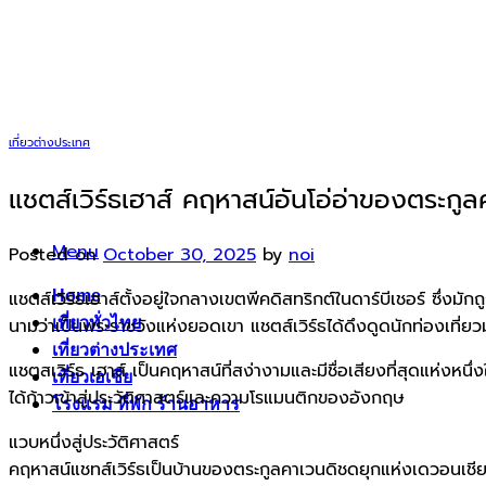
Skip
to
content
เที่ยวต่างประเทศ
แชตส์เวิร์ธเฮาส์ คฤหาสน์อันโอ่อ่าของตระกู
Menu
Posted on
October 30, 2025
by
noi
แชตส์เวิร์ธเฮาส์ตั้งอยู่ใจกลางเขตพีคดิสทริกต์ในดาร์บีเชอร์ ซึ
Home
นามว่าเป็นพระราชวังแห่งยอดเขา แชตส์เวิร์ธได้ดึงดูดนักท่องเ
เที่ยวทั่วไทย
เที่ยวต่างประเทศ
แชตสเวิร์ธ เฮาส์ เป็นคฤหาสน์ที่สง่างามและมีชื่อเสียงที่สุดแห่ง
เที่ยวเอเชีย
ได้ก้าวเข้าสู่ประวัติศาสตร์และความโรแมนติกของอังกฤษ
โรงแรม ที่พัก ร้านอาหาร
แวบหนึ่งสู่ประวัติศาสตร์
คฤหาสน์แชทส์เวิร์ธเป็นบ้านของตระกูลคาเวนดิชดยุกแห่งเดวอนเชียร์