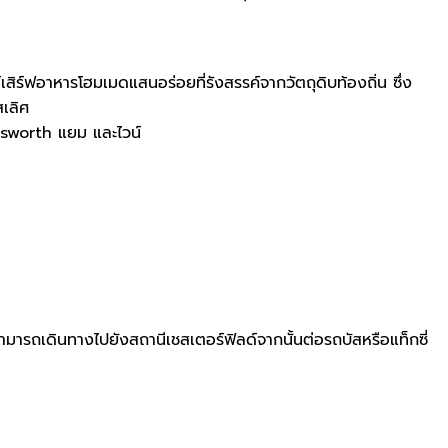
น์เสิร์ฟอาหารโฮมเมดแสนอร่อยที่รังสรรค์จากวัตถุดิบท้องถิ่น ซึ่ง
เลิศ
tsworth แยม และไวน์
สามารถเดินทางไปยังสถานีเชสเตอร์ฟิลด์จากนั้นต่อรถบัสหรือแท็กซี่