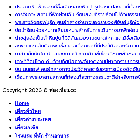
ปราสาทหินพันยอดมีชื่อเสียงจากหินปูนรูปร่างแปลกตาที่ตั้ง
คารุอิซาวะ สถานที่พักผ่อนอันเงียบสงบที่รายล้อมไปด้วยธร
พระราชวังฮอฟบูร์ก ศูนย์กลางอำนาจของราชวงศ์ฮับส์บูร์กใ
บ่อน้ำร้อนห้วยหมากเลี่ยมเหมาะสำหรับการเดินทางมาพักผ่อน 
ถ้ำขลุ่ยอ้อเป็นถ้ำหินปูนที่มีสีสันสวยงามขนาดใหญ่และมีชื่อเสีย
สะพานแห่งสันติภาพ เชื่อมต่อเมืองเก่าที่มีประวัติศาสตร์ยา
นาข้าวขั้นบันได บ้านกองกานด้วยนาข้าวสีเขียวที่ลดหลั่น
เกาะทีท็อปโดดเด่นด้วยทัศนียภาพอันงดงามมีหาดทรายขาวร
บินเนนฮอฟ ศูนย์กลางทางประวัติศาสตร์ของการเมืองดัตช์ใน
เขื่อนท่าพระยาสายสถานที่ท่องเที่ยวทางธรรมชาติสำหรับกา
Copyright 2026 ©
ท่องเที่ยว.cc
Home
เที่ยวทั่วไทย
เที่ยวต่างประเทศ
เที่ยวเอเชีย
โรงแรม ที่พัก ร้านอาหาร