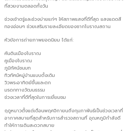
ที่สวยงามตลอดทั้งวัน
ช่วงเช้าตรู่และช่วงบ่ายแก่ๆ ให้สภาพแสงที่ดีที่สุด แสงแดดสี
ทองอ่อนๆ ช่วยเสริมรายละเอียดของซากโบราณสถาน
หัวข้อการถ่ายภาพยอดนิยม ได้แก่:
คันดินเมืองโบราณ
คูเมืองโบราณ
ภูมิทัศน์ชนบท
ทิวทัศน์หมู่บ้านแบบดั้งเดิม
วิวพระอาทิตย์ขึ้นและตก
มรดกทางวัฒนธรรม
ช่วงเวลาที่ดีที่สุดในการเยี่ยมชม
ฤดูหนาวตั้งแต่เดือนพฤศจิกายนถึงกุมภาพันธ์เป็นช่วงเวลาที่
อากาศสบายที่สุดสำหรับการสำรวจสถานที่ อุณหภูมิกำลังดี
ทำให้การเดินสะดวกสบาย