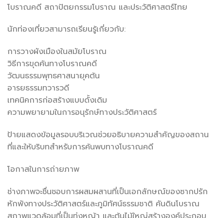
โบราณคดี สถาปัตยกรรมโบราณ และประวัติศาสตร์ไทย
นักท่องเที่ยวสามารถเรียนรู้เกี่ยวกับ:
การวางผังเมืองในสมัยโบราณ
วิธีการขุดค้นทางโบราณคดี
วัฒนธรรมพุทธศาสนายุคต้น
อารยธรรมทวารวดี
เทคนิคการก่อสร้างแบบดั้งเดิม
ความพยายามในการอนุรักษ์ทางประวัติศาสตร์
ป้ายแสดงข้อมูลรอบบริเวณช่วยอธิบายความสำคัญของสถาน
ที่และให้บริบทสำหรับการค้นพบทางโบราณคดี
โอกาสในการถ่ายภาพ
ช่างภาพจะชื่นชอบการผสมผสานที่เป็นเอกลักษณ์ของซากปรัก
หักพังทางประวัติศาสตร์และภูมิทัศน์ธรรมชาติ คันดินโบราณ
สภาพแวดล้อมที่เป็นทุ่งหญ้า และต้นไม้ใหญ่สร้างองค์ประกอบ