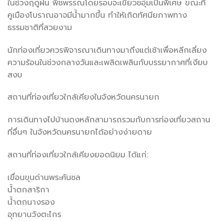
ในช่วงฤดูฝน พืชพรรณโดยรอบจะเขียวชอุ่มเป็นพิเศษ ขณะที่
คูเมืองโบราณอาจมีน้ำมากขึ้น ทำให้เกิดทัศนียภาพทาง
ธรรมชาติที่สวยงาม
นักท่องเที่ยวควรพิจารณาเดินทางมาถึงแต่เช้าเพื่อหลีกเลี่ยง
ความร้อนในช่วงกลางวันและเพลิดเพลินกับบรรยากาศที่เงียบ
สงบ
สถานที่ท่องเที่ยวใกล้เคียงในจังหวัดนครนายก
การเดินทางไปบ้านดงหลักสามารถรวมกับการท่องเที่ยวสถาน
ที่อื่นๆ ในจังหวัดนครนายกได้อย่างง่ายดาย
สถานที่ท่องเที่ยวใกล้เคียงยอดนิยม ได้แก่:
เขื่อนขุนด่านพระคันชล
น้ำตกสาริกา
น้ำตกนางรอง
อุทยานวังตะไกร