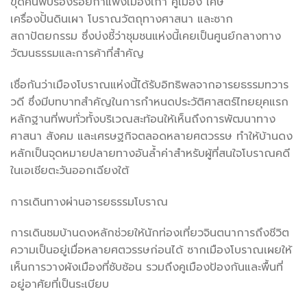
ขุดค้นพบร่องรอยกำแพงเมืองเก่า คูเมือง เศษ
เครื่องปั้นดินเผา โบราณวัตถุทางศาสนา และซาก
สถาปัตยกรรม ซึ่งบ่งชี้ว่าชุมชนแห่งนี้เคยเป็นศูนย์กลางทาง
วัฒนธรรมและการค้าที่สำคัญ
เชื่อกันว่าเมืองโบราณแห่งนี้ได้รับอิทธิพลจากอารยธรรมทวาร
วดี ซึ่งมีบทบาทสำคัญในการกำหนดประวัติศาสตร์ไทยยุคแรก
หลักฐานที่พบทั่วทั้งบริเวณสะท้อนให้เห็นถึงการพัฒนาทาง
ศาสนา สังคม และเศรษฐกิจตลอดหลายศตวรรษ ทำให้บ้านดง
หลักเป็นจุดหมายปลายทางอันล้ำค่าสำหรับผู้ที่สนใจโบราณคดี
ในเอเชียตะวันออกเฉียงใต้
การเดินทางผ่านอารยธรรมโบราณ
การเดินชมบ้านดงหลักช่วยให้นักท่องเที่ยวจินตนาการถึงชีวิต
ความเป็นอยู่เมื่อหลายศตวรรษก่อนได้ ซากเมืองโบราณเผยให้
เห็นการวางผังเมืองที่ซับซ้อน รวมถึงคูเมืองป้องกันและพื้นที่
อยู่อาศัยที่เป็นระเบียบ