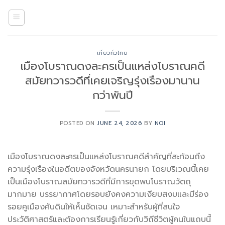
Skip
to
content
เที่ยวทั่วไทย
เมืองโบราณดงละครเป็นแหล่งโบราณคดี
สมัยทวารวดีที่เคยเจริญรุ่งเรืองมานาน
กว่าพันปี
POSTED ON
JUNE 24, 2026
BY
NOI
เมืองโบราณดงละครเป็นแหล่งโบราณคดีสำคัญที่สะท้อนถึง
ความรุ่งเรืองในอดีตของจังหวัดนครนายก โดยบริเวณนี้เคย
เป็นเมืองโบราณสมัยทวารวดีที่มีการขุดพบโบราณวัตถุ
มากมาย บรรยากาศโดยรอบยังคงความเงียบสงบและมีร่อง
รอยคูเมืองคันดินให้เห็นชัดเจน เหมาะสำหรับผู้ที่สนใจ
ประวัติศาสตร์และต้องการเรียนรู้เกี่ยวกับวิถีชีวิตผู้คนในแถบนี้