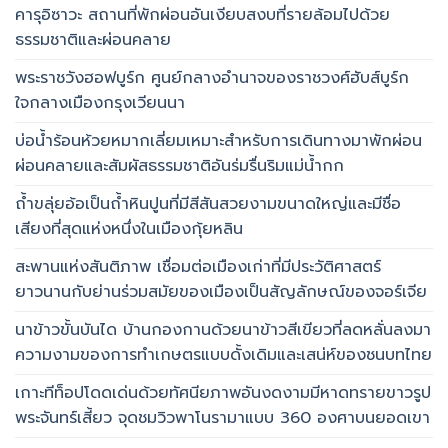
คารุอิซาวะ สถานที่พักผ่อนอันเงียบสงบที่รายล้อมไปด้วย
ธรรมชาติและผ่อนคลาย
พระราชวังฮอฟบูร์ก ศูนย์กลางอำนาจของราชวงศ์ฮับส์บูร์ก
ใจกลางเมืองกรุงเวียนนา
บ่อน้ำร้อนห้วยหมากเลี่ยมเหมาะสำหรับการเดินทางมาพักผ่อน
ผ่อนคลายและสัมผัสธรรมชาติอันร่มรื่นริมแม่น้ำกก
ถ้ำขลุ่ยอ้อเป็นถ้ำหินปูนที่มีสีสันสวยงามขนาดใหญ่และมีชื่อ
เสียงที่สุดแห่งหนึ่งในเมืองกุ้ยหลิน
สะพานแห่งสันติภาพ เชื่อมต่อเมืองเก่าที่มีประวัติศาสตร์
ยาวนานกับย่านร่วมสมัยของเมืองเป็นสัญลักษณ์ของจอร์เจีย
นาข้าวขั้นบันได บ้านกองกานด้วยนาข้าวสีเขียวที่ลดหลั่นลงมา
ความงามของการทำเกษตรแบบดั้งเดิมและเสน่ห์ของชนบทไทย
เกาะทีท็อปโดดเด่นด้วยทัศนียภาพอันงดงามมีหาดทรายขาวรูป
พระจันทร์เสี้ยว จุดชมวิวพาโนรามาแบบ 360 องศาบนยอดเขา