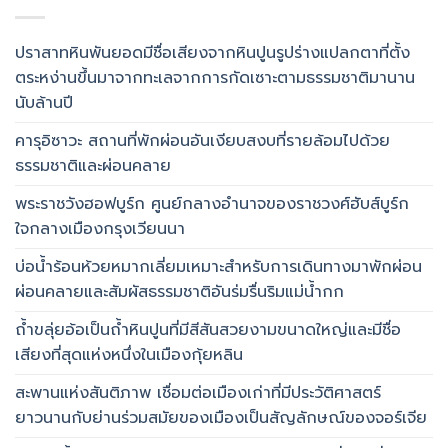
ปราสาทหินพันยอดมีชื่อเสียงจากหินปูนรูปร่างแปลกตาที่ตั้ง
ตระหง่านขึ้นมาจากทะเลจากการกัดเซาะตามธรรมชาติมานาน
นับล้านปี
คารุอิซาวะ สถานที่พักผ่อนอันเงียบสงบที่รายล้อมไปด้วย
ธรรมชาติและผ่อนคลาย
พระราชวังฮอฟบูร์ก ศูนย์กลางอำนาจของราชวงศ์ฮับส์บูร์ก
ใจกลางเมืองกรุงเวียนนา
บ่อน้ำร้อนห้วยหมากเลี่ยมเหมาะสำหรับการเดินทางมาพักผ่อน
ผ่อนคลายและสัมผัสธรรมชาติอันร่มรื่นริมแม่น้ำกก
ถ้ำขลุ่ยอ้อเป็นถ้ำหินปูนที่มีสีสันสวยงามขนาดใหญ่และมีชื่อ
เสียงที่สุดแห่งหนึ่งในเมืองกุ้ยหลิน
สะพานแห่งสันติภาพ เชื่อมต่อเมืองเก่าที่มีประวัติศาสตร์
ยาวนานกับย่านร่วมสมัยของเมืองเป็นสัญลักษณ์ของจอร์เจีย