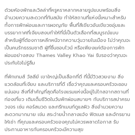
ด้วยห้องพักและวิลล่าที่หรูหราหลากหลายรูปแบบพร้อมสิ่ง
อำนวยความสะดวกที่ทันสมัย ​​ทำให้สถานที่แห่งนี้เหมาะสำหรับ
ทั้งการพักผ่อนและการผจญภัย พื้นที่สีเขียวอันเขียวชอุ่มและ
บรรยากาศที่เงียบสงบทำให้ที่นี่เป็นตัวเลือกที่สมบูรณ์แบบ
สำหรับผู้ที่ต้องการหลีกหนีจากความวุ่นวายในเมือง ไม่ว่าคุณจะ
เป็นคนรักธรรมชาติ ผู้ที่ชื่นชอบไวน์ หรือเพียงแค่ต้องการพัก
ผ่อนอย่างสงบ Thames Valley Khao Yai รับรองว่าคุณจะ
ประทับใจไม่รู้ลืม
ที่พักเทมส์ วัลลีย์ เขาใหญ่เป็นเลือกที่ดี ที่นี้มีวิวสวยงาม สิ่ง
แวดล้อมที่เงียบ และบริการที่ดี เชื่อว่าคุณและครอบครัวจะชอบ
แน่นอน สิ่งที่สำคัญที่สุดคือโรงแรมแห่งนี้อยู่ไม่ไกลจากสถานที่
ท่องเที่ยว เติมเต็มชีวิตในวันพักผ่อนสบายๆ กับบริการสปาครบ
วงจร เช่น คอร์สนวด และทรีทเมนท์ดูแลผิว สิ่งอำนวยความ
สะดวกมากมาย เช่น สระว่ายน้ำกลางแจ้ง ฟิตเนส และจักรยาน
ให้เช่า ที่คุณและครอบครัวของคุณไม่ควรพลาดโอกาส รับ
ประทานอาหารกับครอบครัวจะมีความสุข