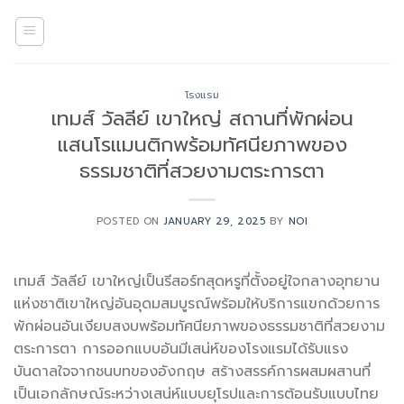
Skip
to
content
โรงแรม
เทมส์ วัลลีย์ เขาใหญ่ สถานที่พักผ่อน
แสนโรแมนติกพร้อมทัศนียภาพของ
ธรรมชาติที่สวยงามตระการตา
POSTED ON
JANUARY 29, 2025
BY
NOI
เทมส์ วัลลีย์ เขาใหญ่เป็นรีสอร์ทสุดหรูที่ตั้งอยู่ใจกลางอุทยาน
แห่งชาติเขาใหญ่อันอุดมสมบูรณ์พร้อมให้บริการแขกด้วยการ
พักผ่อนอันเงียบสงบพร้อมทัศนียภาพของธรรมชาติที่สวยงาม
ตระการตา การออกแบบอันมีเสน่ห์ของโรงแรมได้รับแรง
บันดาลใจจากชนบทของอังกฤษ สร้างสรรค์การผสมผสานที่
เป็นเอกลักษณ์ระหว่างเสน่ห์แบบยุโรปและการต้อนรับแบบไทย