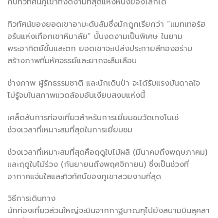
กับทิวทัศน์ภูเขาที่งดงามที่สุดแห่งหนึ่งของโลกได้
ทิวทัศน์ของยอดเขาอามะดับลัมซึ่งมักถูกเรียกว่า “แมทเทอร์ฮ
อร์นแห่งเทือกเขาหิมาลัย” นั้นงดงามเป็นพิเศษ ในยาม
พระอาทิตย์ขึ้นและตก ยอดเขาจะเปล่งประกายสีทองอร่าม
สร้างภาพที่มหัศจรรย์และยากจะลืมเลือน
ช่างภาพ ผู้รักธรรมชาติ และนักเดินป่า จะได้รับแรงบันดาลใจ
ไม่รู้จบในสภาพแวดล้อมอันเงียบสงบแห่งนี้
เคล็ดลับการท่องเที่ยวสำหรับการเยี่ยมชมวัดเทงโบเช่
ช่วงเวลาที่เหมาะสมที่สุดในการเยี่ยมชม
ช่วงเวลาที่เหมาะสมที่สุดคือฤดูใบไม้ผลิ (มีนาคมถึงพฤษภาคม)
และฤดูใบไม้ร่วง (กันยายนถึงพฤศจิกายน) ซึ่งเป็นช่วงที่
อากาศแจ่มใสและทิวทัศน์ของภูเขาสวยงามที่สุด
วิธีการเดินทาง
นักท่องเที่ยวส่วนใหญ่จะบินจากกาฐมาณฑุไปยังสนามบินลุคลา