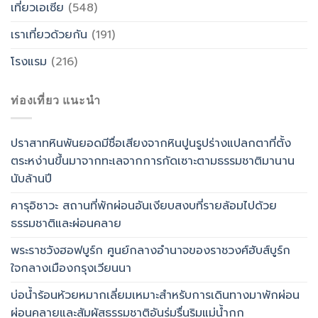
เที่ยวเอเซีย
(548)
เราเที่ยวด้วยกัน
(191)
โรงแรม
(216)
ท่องเที่ยว แนะนำ
ปราสาทหินพันยอดมีชื่อเสียงจากหินปูนรูปร่างแปลกตาที่ตั้ง
ตระหง่านขึ้นมาจากทะเลจากการกัดเซาะตามธรรมชาติมานาน
นับล้านปี
คารุอิซาวะ สถานที่พักผ่อนอันเงียบสงบที่รายล้อมไปด้วย
ธรรมชาติและผ่อนคลาย
พระราชวังฮอฟบูร์ก ศูนย์กลางอำนาจของราชวงศ์ฮับส์บูร์ก
ใจกลางเมืองกรุงเวียนนา
บ่อน้ำร้อนห้วยหมากเลี่ยมเหมาะสำหรับการเดินทางมาพักผ่อน
ผ่อนคลายและสัมผัสธรรมชาติอันร่มรื่นริมแม่น้ำกก