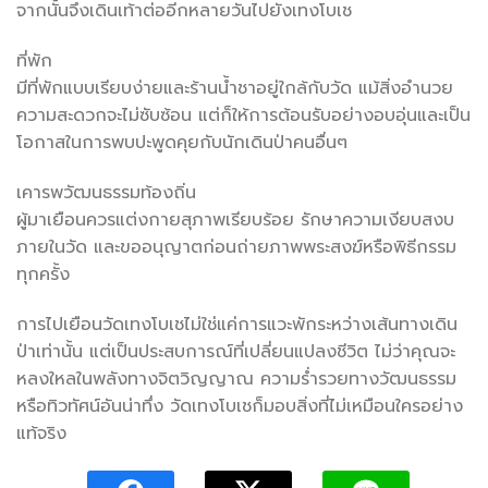
จากนั้นจึงเดินเท้าต่ออีกหลายวันไปยังเทงโบเช
ที่พัก
มีที่พักแบบเรียบง่ายและร้านน้ำชาอยู่ใกล้กับวัด แม้สิ่งอำนวย
ความสะดวกจะไม่ซับซ้อน แต่ก็ให้การต้อนรับอย่างอบอุ่นและเป็น
โอกาสในการพบปะพูดคุยกับนักเดินป่าคนอื่นๆ
เคารพวัฒนธรรมท้องถิ่น
ผู้มาเยือนควรแต่งกายสุภาพเรียบร้อย รักษาความเงียบสงบ
ภายในวัด และขออนุญาตก่อนถ่ายภาพพระสงฆ์หรือพิธีกรรม
ทุกครั้ง
การไปเยือนวัดเทงโบเชไม่ใช่แค่การแวะพักระหว่างเส้นทางเดิน
ป่าเท่านั้น แต่เป็นประสบการณ์ที่เปลี่ยนแปลงชีวิต ไม่ว่าคุณจะ
หลงใหลในพลังทางจิตวิญญาณ ความร่ำรวยทางวัฒนธรรม
หรือทิวทัศน์อันน่าทึ่ง วัดเทงโบเชก็มอบสิ่งที่ไม่เหมือนใครอย่าง
แท้จริง