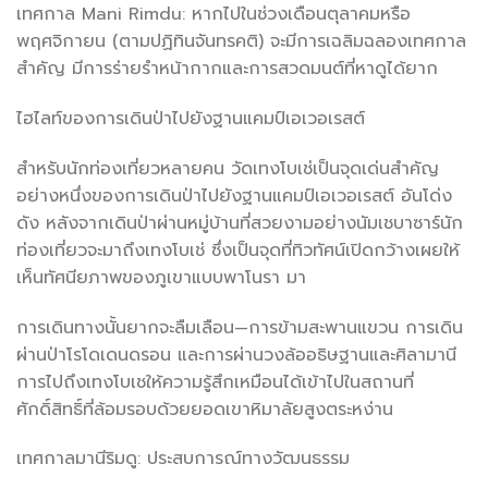
เทศกาล Mani Rimdu: หากไปในช่วงเดือนตุลาคมหรือ
พฤศจิกายน (ตามปฏิทินจันทรคติ) จะมีการเฉลิมฉลองเทศกาล
สำคัญ มีการร่ายรำหน้ากากและการสวดมนต์ที่หาดูได้ยาก
ไฮไลท์ของการเดินป่าไปยังฐานแคมป์เอเวอเรสต์
สำหรับนักท่องเที่ยวหลายคน วัดเทงโบเช่เป็นจุดเด่นสำคัญ
อย่างหนึ่งของการเดินป่าไปยังฐานแคมป์เอเวอเรสต์ อันโด่ง
ดัง หลังจากเดินป่าผ่านหมู่บ้านที่สวยงามอย่างนัมเชบาซาร์นัก
ท่องเที่ยวจะมาถึงเทงโบเช่ ซึ่งเป็นจุดที่ทิวทัศน์เปิดกว้างเผยให้
เห็นทัศนียภาพของภูเขาแบบพาโนรา มา
การเดินทางนั้นยากจะลืมเลือน—การข้ามสะพานแขวน การเดิน
ผ่านป่าโรโดเดนดรอน และการผ่านวงล้ออธิษฐานและศิลามานี
การไปถึงเทงโบเชให้ความรู้สึกเหมือนได้เข้าไปในสถานที่
ศักดิ์สิทธิ์ที่ล้อมรอบด้วยยอดเขาหิมาลัยสูงตระหง่าน
เทศกาลมานีริมดู: ประสบการณ์ทางวัฒนธรรม