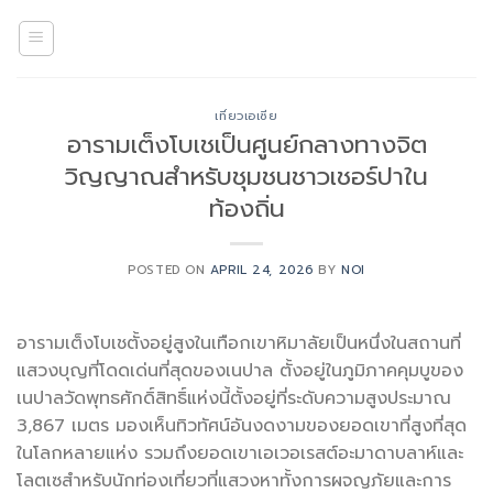
Skip
to
content
เที่ยวเอเซีย
อารามเต็งโบเชเป็นศูนย์กลางทางจิต
วิญญาณสำหรับชุมชนชาวเชอร์ปาใน
ท้องถิ่น
POSTED ON
APRIL 24, 2026
BY
NOI
อารามเต็งโบเชตั้งอยู่สูงในเทือกเขาหิมาลัยเป็นหนึ่งในสถานที่
แสวงบุญที่โดดเด่นที่สุดของเนปาล ตั้งอยู่ในภูมิภาคคุมบูของ
เนปาลวัดพุทธศักดิ์สิทธิ์แห่งนี้ตั้งอยู่ที่ระดับความสูงประมาณ
3,867 เมตร มองเห็นทิวทัศน์อันงดงามของยอดเขาที่สูงที่สุด
ในโลกหลายแห่ง รวมถึงยอดเขาเอเวอเรสต์อะมาดาบลาห์และ
โลตเซสำหรับนักท่องเที่ยวที่แสวงหาทั้งการผจญภัยและการ