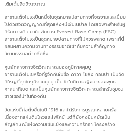
เติมเต็มจิตวิญญาณ
อารามเต็งโบเชเป็นหนึ่งในจุดหมายปลายทางที่งดงามและเปี่ยม
ไปด้วยจิตวิญญาณที่สุดแห่งหนึ่งในเนปาล โดยเฉพาะสำหรับผู้
ที่รักการเดินเขาในเส้นทาง Everest Base Camp (EBC)
อารามเต็งโบเชเป็นจุดหมายปลายทางที่ไม่ควรพลาด เพราะที่นี่
ผสมผสานความงามทางธรรมชาติเข้ากับความสำคัญทาง
วัฒนธรรมอย่างลึกซึ้ง
ศูนย์กลางทางจิตวิญญาณของภูมิภาคคุมบู
อารามเต็งโบเชหรือที่รู้จักกันในชื่อ ดาวา โชลิง กอมปา เป็นวัด
ที่ใหญ่ที่สุดในภูมิภาคคุมบู เป็นวัดในนิกายญิงมาของพุทธ
ศาสนาทิเบต และเป็นศูนย์กลางทางจิตวิญญาณสำหรับชุมชน
ชาวเชอร์ปาในท้องถิ่น
วัดแห่งนี้ก่อตั้งขึ้นในปี 1916 และได้รับการบูรณะหลายครั้ง
เนื่องจากแผ่นดินไหวและไฟไหม้ แต่ก็ยังคงยืนหยัดเป็น
สัญลักษณ์แห่งความเข้มแข็งและความศรัทธา โครงสร้าง