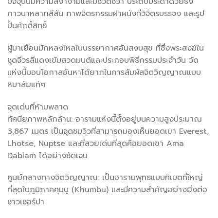
ปัจจุบันมีความสง่างามและมีชีวิตชีวา ประดับประดาด้วยธง
ภาวนาหลากสีสัน ภาพจิตรกรรมฝาผนังที่วิจิตรบรรจง และรูป
ปั้นศักดิ์สิทธิ์
ผู้มาเยือนมักหลงใหลในบรรยากาศอันสงบสุข ที่ซึ่งพระสงฆ์ใน
ชุดจีวรสีแดงเข้มสวดมนต์และประกอบพิธีกรรมประจำวัน วัด
แห่งนี้มอบโอกาสอันหาได้ยากในการสัมผัสจิตวิญญาณแบบ
หิมาลัยแท้ๆ
จุดเด่นที่ห้ามพลาด
ทัศนียภาพหลักล้าน: อารามแห่งนี้ตั้งอยู่บนความสูงประมาณ
3,867 เมตร เป็นจุดชมวิวที่สามารถมองเห็นยอดเขา Everest,
Lhotse, Nuptse และที่สวยเด่นที่สุดคือยอดเขา Ama
Dablam ได้อย่างชัดเจน
ศูนย์กลางทางจิตวิญญาณ: เป็นอารามพุทธแบบทิเบตที่ใหญ่
ที่สุดในภูมิภาคคุมบู (Khumbu) และมีความสำคัญอย่างยิ่งต่อ
ชาวเชอร์ปา