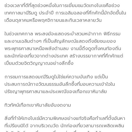
ช่วงเวลาที่ดีที่สุดช่วงหนึ่งในการเยี่ยมชมวัดเทงโบเชคือช่วง
เทศกาลมานีริมดู ประจำปี การเฉลิมฉลองที่คึกคักนี้มักจัดขึ้นใน
เดือนตุลาคมหรือพฤศจิกายนและกินเวลาหลายวัน
ในช่วงเทศกาล พระสงฆ์จะแสดงระบำสวมหน้ากาก พิธีกรรม
และงานเฉลิมต่างๆ ที่เป็นสัญลักษณ์แสดงถึงชัยชนะของ
พระพุทธศาสนาเหนือพลังด้านลบ งานนี้ดึงดูดทั้งคนท้องถิ่น
และนักท่องเที่ยวจากต่างประเทศ สร้างบรรยากาศที่คึกคักแต่
เปี่ยมด้วยจิตวิญญาณอย่างลึกซึ้ง
การชมการแสดงมณีริมดูไม่ใช่แค่ความบันเทิง แต่เป็น
ประสบการณ์ทางวัฒนธรรมอันลึกซึ้งที่มอบความเข้าใจใน
ปรัชญาพุทธศาสนาและประเพณีของเทือกเขาหิมาลัย
ทิวทัศน์เทือกเขาหิมาลัยอันงดงาม
สิ่งที่ทำให้เทงโบเช่มีความพิเศษอย่างแท้จริงคือทำเลที่ตั้งอันหา
ที่เปรียบมิได้ จากบริเวณวัด นักท่องเที่ยวสามารถเพลิดเพลิน