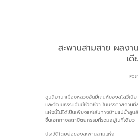
Skip
to
content
สะพานสามสาย ผลงานชิ
เดี
POS
ลูบลิยานาเมืองหลวงอันมีเสน่ห์ของสโลวีเนีย
และวัฒนธรรมอันมีชีวิตชีวา ในบรรดาสถานที
แห่งนี้ไม่ได้เป็นเพียงแค่เส้นทางข้ามแม่น้ำล
ชิ้นเอกทางสถาปัตยกรรมที่รวมอยู่ในที่เดียว
ประวัติโดยย่อของสะพานสามแห่ง