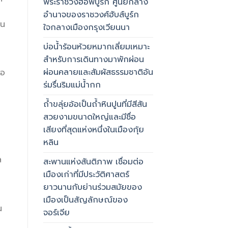
พระราชวังฮอฟบูร์ก ศูนย์กลาง
อำนาจของราชวงศ์ฮับส์บูร์ก
็น
ใจกลางเมืองกรุงเวียนนา
บ่อน้ำร้อนห้วยหมากเลี่ยมเหมาะ
สำหรับการเดินทางมาพักผ่อน
ผ่อนคลายและสัมผัสธรรมชาติอัน
ือ
ร่มรื่นริมแม่น้ำกก
ถ้ำขลุ่ยอ้อเป็นถ้ำหินปูนที่มีสีสัน
สวยงามขนาดใหญ่และมีชื่อ
เสียงที่สุดแห่งหนึ่งในเมืองกุ้ย
หลิน
ล
สะพานแห่งสันติภาพ เชื่อมต่อ
เมืองเก่าที่มีประวัติศาสตร์
ยาวนานกับย่านร่วมสมัยของ
เมืองเป็นสัญลักษณ์ของ
น
จอร์เจีย