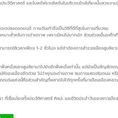
ประวัติศาสตร์ และโบสถ์ฟรานซิสกันในบริเวณใกล้เคียงนั้นสวยงามจ
เขตปลอดรถยนต์ การเดินเท้าจึงเป็นวิธีที่ดีที่สุดในการเที่ยวชม
ลาที่เหมาะสำหรับการถ่ายภาพ เพราะมีคนไม่มากนัก ส่วนช่วงเย็นจะคึกค
บสามารถใช้เวลาเพียง 1-2 ชั่วโมง แต่ถ้าต้องการสำรวจเมืองลูบลิยา
ั่งหนึ่งของลูบลิยานาไปยังอีกฝั่งหนึ่งเท่านั้น แต่ยังเป็นสัญลักษณ
สน่ห์ของเมืองอีกด้วย ไม่ว่าคุณจะถ่ายภาพ ชมการแสดงริมถนน หรื
ดเด่นแห่งนี้คือส่วนสำคัญที่พลาดไม่ได้ทุกครั้งที่มาเยือนเมืองหลว
ที่เชื่อมโยงทั้งประวัติศาสตร์ ศิลปะ และชีวิตประจำวันของชาวเมือ