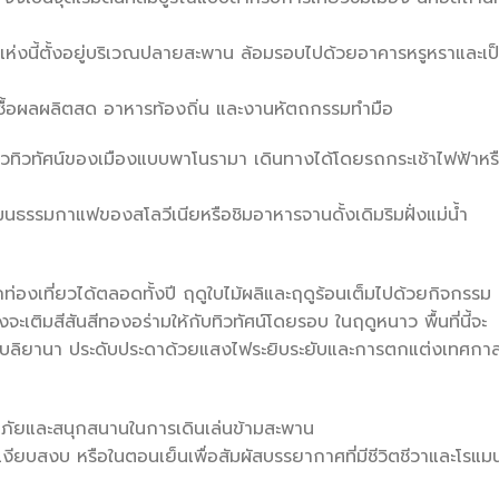
ชีวาแห่งนี้ตั้งอยู่บริเวณปลายสะพาน ล้อมรอบไปด้วยอาคารหรูหราและเป
ื้อผลผลิตสด อาหารท้องถิ่น และงานหัตถกรรมทำมือ
วิวทิวทัศน์ของเมืองแบบพาโนรามา เดินทางได้โดยรถกระเช้าไฟฟ้าหร
ธรรมกาแฟของสโลวีเนียหรือชิมอาหารจานดั้งเดิมริมฝั่งแม่น้ำ
ักท่องเที่ยวได้ตลอดทั้งปี ฤดูใบไม้ผลิและฤดูร้อนเต็มไปด้วยกิจกรรม
จะเติมสีสันสีทองอร่ามให้กับทิวทัศน์โดยรอบ ในฤดูหนาว พื้นที่นี้จะ
ูบลิยานา ประดับประดาด้วยแสงไฟระยิบระยับและการตกแต่งเทศกา
ลอดภัยและสนุกสนานในการเดินเล่นข้ามสะพาน
เงียบสงบ หรือในตอนเย็นเพื่อสัมผัสบรรยากาศที่มีชีวิตชีวาและโรแม