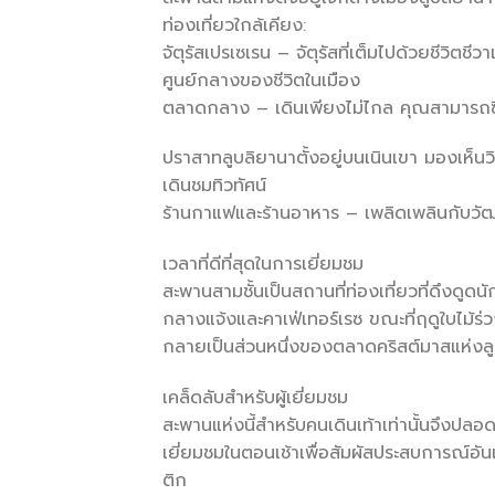
ท่องเที่ยวใกล้เคียง:
จัตุรัสเปรเซเรน – จัตุรัสที่เต็มไปด้วยชีวิต
ศูนย์กลางของชีวิตในเมือง
ตลาดกลาง – เดินเพียงไม่ไกล คุณสามารถซ
ปราสาทลูบลิยานาตั้งอยู่บนเนินเขา มองเห็น
เดินชมทิวทัศน์
ร้านกาแฟและร้านอาหาร – เพลิดเพลินกับวัฒน
เวลาที่ดีที่สุดในการเยี่ยมชม
สะพานสามชั้นเป็นสถานที่ท่องเที่ยวที่ดึงดูดน
กลางแจ้งและคาเฟ่เทอร์เรซ ขณะที่ฤดูใบไม้ร่วง
กลายเป็นส่วนหนึ่งของตลาดคริสต์มาสแห่งล
เคล็ดลับสำหรับผู้เยี่ยมชม
สะพานแห่งนี้สำหรับคนเดินเท้าเท่านั้นจึงป
เยี่ยมชมในตอนเช้าเพื่อสัมผัสประสบการณ์อัน
ติก