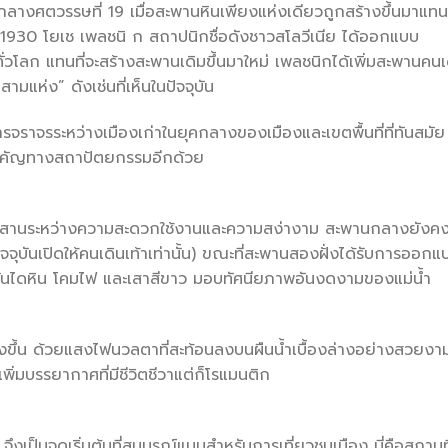
กลางศตวรรษที่ 19 เมื่อสะพานหินเพียงแห่งเดียวถูกสร้างขึ้นมาแทนท
 1930 โยเช เพลชนิ ก สถาปนิกชื่อดังชาวสโลวีเนีย ได้ออกแบบ
ั่วโลก แทนที่จะสร้างสะพานเดิมขึ้นมาใหม่ เพลชนิกได้เพิ่มสะพานคนเ
มแห่ง” ดังเช่นที่เห็นในปัจจุบัน
การจราจรระหว่างเมืองเก่าในยุคกลางของเมืองและเขตพื้นที่ที่ทันสมัย
่สำคัญทางสถาปัตยกรรมอีกด้วย
ผสมผสานระหว่างความสะดวกใช้งานและความสง่างาม สะพานกลางยังค
ุบันเปิดให้คนเดินเท้าเท่านั้น) ขณะที่สะพานสองฝั่งได้รับการออกแ
ันไดหิน โคมไฟ และเสาสีขาว มอบทัศนียภาพอันงดงามของแม่น้ำ
งขึ้น ด้วยแสงไฟนวลตาที่สะท้อนลงบนผืนน้ำเบื้องล่างอย่างสวยงา
ิ่มบรรยากาศที่มีชีวิตชีวาแต่ก็โรแมนติก
งเป็นจุดเริ่มต้นที่สมบูรณ์แบบสำหรับการเที่ยวชมเมือง นี่คือสถานที