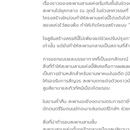
เรื่องราวของสะพานสามแห่งเริ่มต้นขึ้นในช่วง
สะพานไม้ยุคกลาง ณ จุดนี้ ในช่วงทศวรรษที่
โครงสร้างใหม่จนทำให้สะพานแห่งนี้โด่งดังไปท
สองแห่งไว้สองฝั่ง ทำให้เกิดโครงสร้างแบบ “สา
โซลูชันสร้างสรรค์นี้ไม่เพียงแต่ช่วยปรับปรุง
เท่านั้น แต่ยังทำให้สะพานกลายเป็นสถานที
การออกแบบและบรรยากาศที่เป็นเอกลักษณ์
สิ่งที่ทำให้สะพานสามแห่งนี้พิเศษคือการ
เป็นทางข้ามหลักสำหรับยานพาหนะในอดีต (ปัจจ
ให้รองรับการสัญจร สะพานตกแต่งด้วยราวบ
ลูบลิยานาและทิวทัศน์เมืองโดยรอบ
ในยามค่ำคืน สะพานจะยิ่งงดงามตระการตายิ่
นักดนตรีริมถนนมักจะมาเล่นดนตรีใกล้ๆ ช่วยเพ
สิ่งที่น่าทำรอบสะพานสามชั้น
สะพานสามแห่งตั้งอยู่ใจกลางเมืองลูบลิยานา จึ