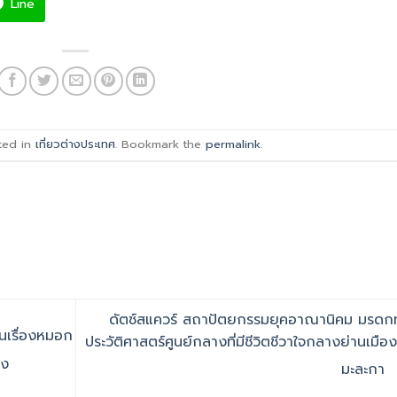
Line
ted in
เที่ยวต่างประเทศ
. Bookmark the
permalink
.
ดัตช์สแควร์ สถาปัตยกรรมยุคอาณานิคม มรดก
นเรื่องหมอก
ประวัติศาสตร์ศูนย์กลางที่มีชีวิตชีวาใจกลางย่านเมือง
าง
มะละกา