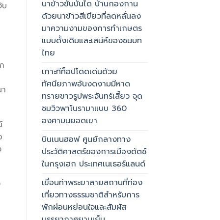
นาข้าวขั้นบันได บ้านกองกาน
ับ
ด้วยนาข้าวสีเขียวที่ลดหลั่นลง
มาความงามของการทำเกษตร
แบบดั้งเดิมและเสน่ห์ของชนบท
ไทย
ัก
เกาะทีท็อปโดดเด่นด้วย
ทัศนียภาพอันงดงามมีหาด
นา
ทรายขาวรูปพระจันทร์เสี้ยว จุด
ชมวิวพาโนรามาแบบ 360
องศาบนยอดเขา
์
อ
บินเนนฮอฟ ศูนย์กลางทาง
ง
ประวัติศาสตร์ของการเมืองดัตช์
ในกรุงเฮก ประเทศเนเธอร์แลนด์
เขื่อนท่าพระยาสายสถานที่ท่อง
ง
เที่ยวทางธรรมชาติสำหรับการ
พักผ่อนหย่อนใจและสัมผัส
บรรยากาศยามเย็น