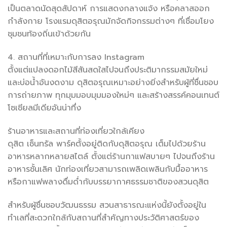
เป็นตลาดนัดสุดสัปดาห์ การแสดงกลางแจ้ง หรือคลาสออก
กำลังกาย โรงแรมดุสิตอรุณมักจัดกิจกรรมต่างๆ ที่เชื่อมโยง
ชุมชนท้องถิ่นเข้าด้วยกัน
4. สถานที่ที่เหมาะกับการลง Instagram
ตั้งแต่แปลงดอกไม้สีสันสดใสไปจนถึงประติมากรรมสมัยใหม่
และบ่อน้ำอันงดงาม ดุสิตอรุณเหมาะอย่างยิ่งสำหรับผู้ที่ชื่นชอบ
การถ่ายภาพ ทุกมุมมอบมุมมองใหม่ๆ และสร้างสรรค์คอนเทนต์
โซเชียลมีเดียอันน่าทึ่ง
ร้านอาหารและสถานที่ท่องเที่ยวใกล้เคียง
ดุสิต เซ็นทรัล พาร์คตั้งอยู่ติดกับดุสิตอรุณ เต็มไปด้วยร้าน
อาหารหลากหลายสไตล์ ตั้งแต่ร้านกาแฟสบายๆ ไปจนถึงร้าน
อาหารชั้นเลิศ นักท่องเที่ยวสามารถเพลิดเพลินกับมื้ออาหาร
หรือกาแฟพลางดื่มด่ำกับบรรยากาศธรรมชาติของสวนดุสิต
สำหรับผู้ชื่นชอบวัฒนธรรม สวนสาธารณะแห่งนี้ยังตั้งอยู่ใน
ทำเลที่สะดวกใกล้กับสถานที่สำคัญทางประวัติศาสตร์ของ