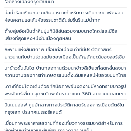
ใจกลางเมืองกรุงเวียนนา
บ่อน้ำร้อนห้วยหมากเลี่ยมเหมาะสำหรับการเดินทางมาพักผ่อน
ผ่อนคลายและสัมผัสธรรมชาติอันร่มรื่นริมแม่น้ำกก
ถ้ำขลุ่ยอ้อเป็นถ้ำหินปูนที่มีสีสันสวยงามขนาดใหญ่และมีชื่อ
เสียงที่สุดแห่งหนึ่งในเมืองกุ้ยหลิน
สะพานแห่งสันติภาพ เชื่อมต่อเมืองเก่าที่มีประวัติศาสตร์
ยาวนานกับย่านร่วมสมัยของเมืองเป็นสัญลักษณ์ของจอร์เจีย
นาข้าวขั้นบันได บ้านกองกานด้วยนาข้าวสีเขียวที่ลดหลั่นลงมา
ความงามของการทำเกษตรแบบดั้งเดิมและเสน่ห์ของชนบทไทย
เกาะทีท็อปโดดเด่นด้วยทัศนียภาพอันงดงามมีหาดทรายขาวรูป
พระจันทร์เสี้ยว จุดชมวิวพาโนรามาแบบ 360 องศาบนยอดเขา
บินเนนฮอฟ ศูนย์กลางทางประวัติศาสตร์ของการเมืองดัตช์ใน
กรุงเฮก ประเทศเนเธอร์แลนด์
เขื่อนท่าพระยาสายสถานที่ท่องเที่ยวทางธรรมชาติสำหรับการ
พักผ่อนหย่อนใจและสัมผัสบรรยากาศยามเย็น