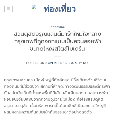
Skip
to
content
เที่ยวทั่วไทย
สวนดุสิตอรุณแลนด์มาร์กใหม่ใจกลาง
กรุงเทพที่ถูกออกแบบเป็นสวนลอยฟ้า
ขนาดใหญ่สไตล์โมเดิร์น
POSTED ON
NOVEMBER 18, 2025
BY
NOI
กรุงเทพมหานคร เมืองใหญ่ที่คึกคักและมีชื่อเสียงด้านชีวิตบน
ท้องถนนที่มีชีวิตชีวา สถานที่สำคัญทางวัฒนธรรมและตึกระฟ้า
ทันสมัย​​ยังเป็นที่ตั้งแห่งพื้นที่สีเขียวอันเงียบสงบ มอบการพัก
ผ่อนอันเงียบสงบจากความวุ่นวายในเมือง คือโรงแรมดุสิต
อรุณ ณ ดุสิต เซ็นทรัล พาร์คเป็นโอเอซิสสีเขียวขนาดใหญ่ที่
ผสมผสานความทันสมัยเข้ากับธรรมชาติอย่างลงตัว