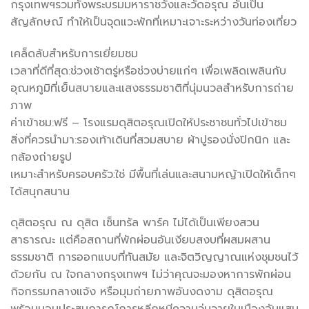
กรุงเทพฯรวมทั้งพระบรมมหาราชวังและวัดอรุณ อันเป็น
สัญลักษณ์ ทำให้เป็นจุดแวะพักที่เหมาะเจาะระหว่างวันท่องเที่ยว
เคล็ดลับสำหรับการเยี่ยมชม
เวลาที่ดีที่สุด:ช่วงเช้าตรู่หรือช่วงบ่ายแก่ๆ เพื่อเพลิดเพลินกับ
อุณหภูมิที่เย็นสบายและแสงธรรมชาติที่นุ่มนวลสำหรับการถ่าย
ภาพ
ค่าเข้าชม:ฟรี – โรงแรมดุสิตอรุณเปิดให้ประชาชนทั่วไปเข้าชม
สิ่งที่ควรนำมา:รองเท้าเดินที่สวมสบาย ผ้าปูรองนั่งปิกนิก และ
กล้องถ่ายรูป
เหมาะสำหรับครอบครัว:ใช่ มีพื้นที่เล่นและสนามหญ้าเปิดให้เด็กๆ
ได้สนุกสนาน
ดุสิตอรุณ ณ ดุสิต เซ็นทรัล พาร์ค ไม่ได้เป็นเพียงสวน
สาธารณะ แต่คือสถานที่พักผ่อนอันเงียบสงบที่ผสมผสาน
ธรรมชาติ การออกแบบที่ทันสมัย ​​และจิตวิญญาณแห่งชุมชนไว้
ด้วยกัน ณ ใจกลางกรุงเทพฯ ไม่ว่าคุณจะมองหาการพักผ่อน
กิจกรรมกลางแจ้ง หรือมุมถ่ายภาพอันงดงาม ดุสิตอรุณ