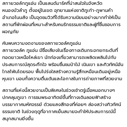
สกายวอล์กภูแอ่น เป็นแลนด์มาร์คที่น่าสนใจในจังหวัด
หนองบัวลำภู ตั้งอยู่ในเขต อุทยานแห่งชาติภูเก้า-ภูพานคำ
อำเภอโนนสัง เป็นจุดชมวิวที่ได้รับความนิยมอย่างมากทำให้เป็น
สถานที่พักผ่อนที่เหมาะสำหรับคนรักธรรมชาติและผู้ที่ชื่นชอบการ
ผจญภัย
ค้นพบความงดงามของสกายวอล์คภูแอ่น
สกายวอล์ค ภูแอ่น มีชื่อเสียงในเรื่องทางเดินกระจกยกระดับที่
ทอดยาวเหนือไหล่เขา นักท่องเที่ยวสามารถเพลิดเพลินไปกับ
ประสบการณ์สุดระทึกใจ พร้อมชื่นชมป่าไม้ เนินเขา และทิวทัศน์อัน
ไกลโพ้นโดยรอบ พื้นโปร่งใสสร้างความรู้สึกเหมือนเดินอยู่เหนือ
หุบเขา มอบทั้งความตื่นเต้นและโอกาสในการถ่ายภาพที่สวยงาม
สถานที่แห่งนี้สวยงามเป็นพิเศษในช่วงเช้าตรู่เมื่อหมอกบางๆ
ปกคลุมภูเขา การชมพระอาทิตย์ขึ้นที่ทางเดินลอยฟ้าสร้าง
บรรยากาศมหัศจรรย์ ด้วยแสงสีทองที่ค่อยๆ ส่องสว่างทิวทัศน์
ธรรมชาติ ในช่วงฤดูที่อากาศเย็นสบายจะทำให้ประสบการณ์นี้
สนุกสนานยิ่งขึ้น