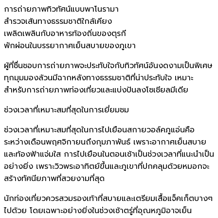
การถ่ายภาพทิวทัศน์แบบพาโนรามา
สำรวจเส้นทางธรรมชาติใกล้เคียง
เพลิดเพลินกับอาหารท้องถิ่นของตุรกี
พักผ่อนในบรรยากาศเย็นสบายของภูเขา
ผู้ที่ชื่นชอบการถ่ายภาพจะประทับใจกับทิวทัศน์อันงดงามเป็นพิเศษ
ทุกมุมมองล้วนมีฉากหลังทางธรรมชาติที่น่าประทับใจ เหมาะ
สำหรับการถ่ายภาพท่องเที่ยวและแบ่งปันลงโซเชียลมีเดีย
ช่วงเวลาที่เหมาะสมที่สุดในการเยี่ยมชม
ช่วงเวลาที่เหมาะสมที่สุดในการไปเยือนสกายวอล์คภูแอ่นคือ
ระหว่างเดือนพฤศจิกายนถึงกุมภาพันธ์ เพราะอากาศเย็นสบาย
และท้องฟ้าแจ่มใส การไปเยือนในตอนเช้าเป็นช่วงเวลาที่แนะนำเป็น
อย่างยิ่ง เพราะวิวพระอาทิตย์ขึ้นและภูเขาที่ปกคลุมด้วยหมอกจะ
สร้างทัศนียภาพที่สวยงามที่สุด
นักท่องเที่ยวควรสวมรองเท้าที่สบายและเตรียมเสื้อแจ็คเก็ตบางๆ
ไปด้วย โดยเฉพาะอย่างยิ่งในช่วงเช้าตรู่ที่อุณหภูมิอาจเย็น