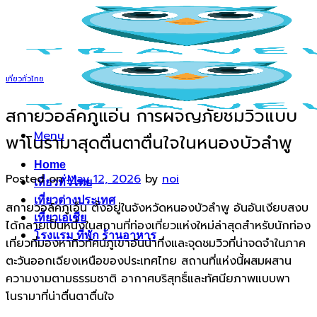
Skip
to
content
เที่ยวทั่วไทย
สกายวอล์คภูแอ่น การผจญภัยชมวิวแบบ
Menu
พาโนรามาสุดตื่นตาตื่นใจในหนองบัวลำพู
Home
Posted on
May 12, 2026
by
noi
เที่ยวทั่วไทย
เที่ยวต่างประเทศ
สกายวอล์คภูเอ็น ตั้งอยู่ในจังหวัดหนองบัวลำพู อันอันเงียบสงบ
เที่ยวเอเชีย
ได้กลายเป็นหนึ่งในสถานที่ท่องเที่ยวแห่งใหม่ล่าสุดสำหรับนักท่อง
โรงแรม ที่พัก ร้านอาหาร
เที่ยวที่มองหาทิวทัศน์ภูเขาอันน่าทึ่งและจุดชมวิวที่น่าจดจำในภาค
ตะวันออกเฉียงเหนือของประเทศไทย สถานที่แห่งนี้ผสมผสาน
ความงามตามธรรมชาติ อากาศบริสุทธิ์และทัศนียภาพแบบพา
โนรามาที่น่าตื่นตาตื่นใจ