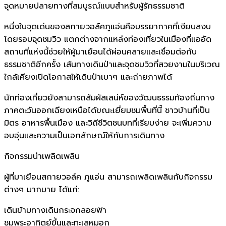
จุดหมายปลายทางที่สมบูรณ์แบบสำหรับผู้รักธรรมชาติ
หนึ่งในจุดเด่นของสกายวอล์คภูแอ่นคือบรรยากาศที่เงียบสงบ
โดยรอบจุดชมวิว แตกต่างจากแหล่งท่องเที่ยวในเมืองที่แออัด
สถานที่แห่งนี้ช่วยให้ผู้มาเยือนได้ผ่อนคลายและเชื่อมต่อกับ
ธรรมชาติอีกครั้ง เส้นทางเดินป่าและจุดชมวิวที่สวยงามในบริเวณ
ใกล้เคียงเปิดโอกาสให้เดินป่าเบาๆ และถ่ายภาพได้
นักท่องเที่ยวยังสามารถสัมผัสเสน่ห์ของวัฒนธรรมท้องถิ่นทาง
ภาคตะวันออกเฉียงเหนือได้ขณะเยี่ยมชมพื้นที่นี้ ชาวบ้านที่เป็น
มิตร อาหารพื้นเมือง และวิถีชีวิตชนบทที่เรียบง่าย จะเพิ่มความ
อบอุ่นและความเป็นเอกลักษณ์ให้กับการเดินทาง
กิจกรรมน่าเพลิดเพลิน
ผู้ที่มาเยือนสกายวอล์ค ภูแอ่น สามารถเพลิดเพลินกับกิจกรรม
ต่างๆ มากมาย ได้แก่:
เดินข้ามทางเดินกระจกลอยฟ้า
ชมพระอาทิตย์ขึ้นและทะเลหมอก