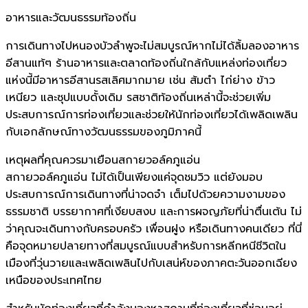
อาหารและวัฒนธรรมท้องถิ่น
การเดินทางไปหนองบัวลำพูจะไม่สมบูรณ์หากไม่ได้ลิ้มลองอาหาร
อีสานแท้ๆ ร้านอาหารและตลาดท้องถิ่นใกล้กับแหล่งท่องเที่ยว
แห่งนี้มีอาหารอีสานรสเลิศมากมาย เช่น ส้มตำ ไก่ย่าง ข้าว
เหนียว และซุปแบบดั้งเดิม รสชาติท้องถิ่นเหล่านี้จะช่วยเพิ่ม
ประสบการณ์การท่องเที่ยวและช่วยให้นักท่องเที่ยวได้เพลิดเพลิน
กับเอกลักษณ์ทางวัฒนธรรมของภูมิภาคนี้
เหตุผลที่คุณควรมาเยือนสกายวอล์คภูแอ่น
สกายวอล์คภูแอ่น ไม่ได้เป็นเพียงแค่จุดชมวิว แต่ยังมอบ
ประสบการณ์การเดินทางที่น่าจดจำ เต็มไปด้วยความงามของ
ธรรมชาติ บรรยากาศที่เงียบสงบ และการผจญภัยที่น่าตื่นเต้น ไม่
ว่าคุณจะเดินทางกับครอบครัว เพื่อนฝูง หรือเดินทางคนเดียว ที่นี่
คือจุดหมายปลายทางที่สมบูรณ์แบบสำหรับการหลีกหนีชีวิตใน
เมืองที่วุ่นวายและเพลิดเพลินไปกับเสน่ห์ของภาคตะวันออกเฉียง
เหนือของประเทศไทย