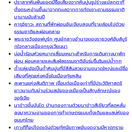
ปราสาทหินพันยอดมีชื่อเสียงจากหินปูนรูปร่างแปลกตาที่
ตั้งตระหง่านขึ้นมาจากทะเลจากการกัดเซาะตามธรรมชาติ
มานานนับล้านปี
คารุอิซาวะ สถานที่พักผ่อนอันเงียบสงบที่รายล้อมไปด้วย
ธรรมชาติและผ่อนคลาย
พระราชวังฮอฟบูร์ก ศูนย์กลางอำนาจของราชวงศ์ฮับส์บูร์
กใจกลางเมืองกรุงเวียนนา
บ่อน้ำร้อนห้วยหมากเลี่ยมเหมาะสำหรับการเดินทางมาพัก
ผ่อน ผ่อนคลายและสัมผัสธรรมชาติอันร่มรื่นริมแม่น้ำกก
ถ้ำขลุ่ยอ้อเป็นถ้ำหินปูนที่มีสีสันสวยงามขนาดใหญ่และมีชื่อ
เสียงที่สุดแห่งหนึ่งในเมืองกุ้ยหลิน
สะพานแห่งสันติภาพ เชื่อมต่อเมืองเก่าที่มีประวัติศาสตร์
ยาวนานกับย่านร่วมสมัยของเมืองเป็นสัญลักษณ์ของ
จอร์เจีย
นาข้าวขั้นบันได บ้านกองกานด้วยนาข้าวสีเขียวที่ลดหลั่น
ลงมาความงามของการทำเกษตรแบบดั้งเดิมและเสน่ห์ของ
ชนบทไทย
เกาะทีท็อปโดดเด่นด้วยทัศนียภาพอันงดงามมีหาดทราย