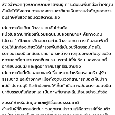
สัตว์จำพวกกุ้งหลากหลายสายพันธุ์ การเดินชมพื้นที่นี้จะทำให้คุณ
สัมผัสได้ถึงความสงบของธรรมชาติและเห็นความสำคัญของการ
อนุรักษ์สิ่งแวดล้อมด้วยตาตนเอง
เส้นทางเดินเลียบป่าชายเลนอันโด่งดัง
หนึ่งในสถานที่ท่องเที่ยวยอดนิยมของอุทยานฯ คือทางเดิน
ไม้ยาว 1 กิโลเมตรที่ทอดยาวผ่านป่าชายเลน ทางเดินลอยฟ้านี้
ช่วยให้นักท่องเที่ยวได้สำรวจพื้นที่สีเขียวขจีโดยรอบโดยไม่
รบกวนระบบนิเวศอันเปราะบาง ระหว่างทางคุณจะพบกับจุดชมวิว
หลายจุดที่คุณสามารถชื่นชมระบบรากไม้ที่ซับซ้อน มองหานกที่
อาศัยบนต้นไม้ และสูดอากาศบริสุทธิ์ริมชายฝั่ง
เส้นทางเดินนี้เงียบสงบและร่มรื่น เหมาะสำหรับครอบครัว ผู้รัก
ธรรมชาติ และช่างภาพ เมื่อถึงจุดชมวิวที่สามารถมองเห็นปาก
แม่น้ำปราณบุรี ทิวทัศน์จะเผยให้เห็นทัศนียภาพอันงดงามของผืน
ป่าที่บรรจบกับท้องทะเล เป็นภาพที่ยากจะลืมเลือนอย่างแท้จริง
สวรรค์สำหรับนักดูนกและผู้ที่ชื่นชอบธรรมชาติ
สำหรับผู้ที่ชื่นชอบสัตว์ป่า วนอุทยานปราณบุรีคือสวรรค์ที่ซ่อนตัว