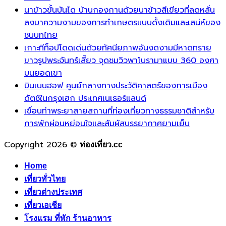
นาข้าวขั้นบันได บ้านกองกานด้วยนาข้าวสีเขียวที่ลดหลั่น
ลงมาความงามของการทำเกษตรแบบดั้งเดิมและเสน่ห์ของ
ชนบทไทย
เกาะทีท็อปโดดเด่นด้วยทัศนียภาพอันงดงามมีหาดทราย
ขาวรูปพระจันทร์เสี้ยว จุดชมวิวพาโนรามาแบบ 360 องศา
บนยอดเขา
บินเนนฮอฟ ศูนย์กลางทางประวัติศาสตร์ของการเมือง
ดัตช์ในกรุงเฮก ประเทศเนเธอร์แลนด์
เขื่อนท่าพระยาสายสถานที่ท่องเที่ยวทางธรรมชาติสำหรับ
การพักผ่อนหย่อนใจและสัมผัสบรรยากาศยามเย็น
Copyright 2026 ©
ท่องเที่ยว.cc
Home
เที่ยวทั่วไทย
เที่ยวต่างประเทศ
เที่ยวเอเชีย
โรงแรม ที่พัก ร้านอาหาร