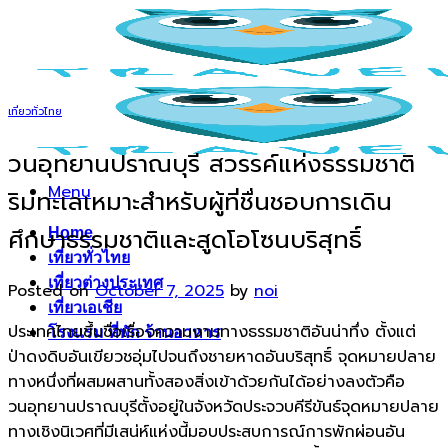
Skip
to
content
เที่ยวทั่วไทย
วนอุทยานปราณบุรี สวรรค์แห่งธรรมชาติ
Menu
ริมทะเลเหมาะสำหรับผู้ที่ชื่นชอบการเดิน
ศึกษาธรรมชาติและสูดโอโซนบริสุทธิ์
Home
เที่ยวทั่วไทย
เที่ยวต่างประเทศ
Posted on
October 7, 2025
by
noi
เที่ยวเอเชีย
ประเทศไทยขึ้นชื่อเรื่องความงามทางธรรมชาติอันน่าทึ่ง ตั้งแต่
โรงแรม ที่พัก ร้านอาหาร
ป่าดงดิบอันเขียวชอุ่มไปจนถึงชายหาดอันบริสุทธิ์ จุดหมายปลาย
ทางหนึ่งที่ผสมผสานทั้งสองสิ่งเข้าด้วยกันได้อย่างลงตัวคือ
วนอุทยานปราณบุรีตั้งอยู่ในจังหวัดประจวบคีรีขันธ์จุดหมายปลาย
ทางเชิงนิเวศที่มีเสน่ห์แห่งนี้มอบประสบการณ์การพักผ่อนอัน