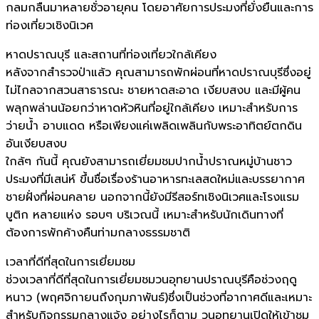
กลมกลืนมาหลายชั่วอายุคน โดยอาศัยการประมงที่ยั่งยืนและการ
ท่องเที่ยวเชิงนิเวศ
หาดปราณบุรี และสถานที่ท่องเที่ยวใกล้เคียง
หลังจากสำรวจป่าแล้ว คุณสามารถพักผ่อนที่หาดปราณบุรีซึ่งอยู่
ไม่ไกลจากสวนสาธารณะ ชายหาดสะอาด เงียบสงบ และมีผู้คน
พลุกพล่านน้อยกว่าหาดหัวหินที่อยู่ใกล้เคียง เหมาะสำหรับการ
ว่ายน้ำ อาบแดด หรือเพียงแค่เพลิดเพลินกับพระอาทิตย์ตกดิน
อันเงียบสงบ
ใกล้ๆ กันนี้ คุณยังสามารถเยี่ยมชมปากน้ำปราณหมู่บ้านชาว
ประมงที่มีเสน่ห์ ขึ้นชื่อเรื่องร้านอาหารทะเลสดใหม่และบรรยากาศ
ชายฝั่งที่ผ่อนคลาย นอกจากนี้ยังมีรีสอร์ทเชิงนิเวศและโรงแรม
บูติก หลายแห่ง รอบๆ บริเวณนี้ เหมาะสำหรับนักเดินทางที่
ต้องการพักค้างคืนท่ามกลางธรรมชาติ
เวลาที่ดีที่สุดในการเยี่ยมชม
ช่วงเวลาที่ดีที่สุดในการเยี่ยมชมวนอุทยานปราณบุรีคือช่วงฤดู
หนาว (พฤศจิกายนถึงกุมภาพันธ์)ซึ่งเป็นช่วงที่อากาศดีและเหมาะ
สำหรับกิจกรรมกลางแจ้ง อย่างไรก็ตาม วนอุทยานเปิดให้เข้าชม