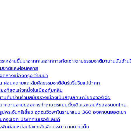
้งตระหง่านขึ้นมาจากทะเลจากการกัดเซาะตามธรรมชาติมานานนับล้านป
รรมชาติและผ่อนคลาย
ใจกลางเมืองกรุงเวียนนา
 ผ่อนคลายและสัมผัสธรรมชาติอันร่มรื่นริมแม่น้ำกก
ียงที่สุดแห่งหนึ่งในเมืองกุ้ยหลิน
าวนานกับย่านร่วมสมัยของเมืองเป็นสัญลักษณ์ของจอร์เจีย
่นลงมาความงามของการทำเกษตรแบบดั้งเดิมและเสน่ห์ของชนบทไทย
รูปพระจันทร์เสี้ยว จุดชมวิวพาโนรามาแบบ 360 องศาบนยอดเขา
นกรุงเฮก ประเทศเนเธอร์แลนด์
ารพักผ่อนหย่อนใจและสัมผัสบรรยากาศยามเย็น