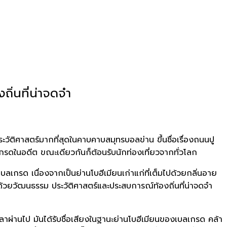
ิ่นที่น่าจดจำ
ะวัติศาสตร์มากที่สุดในคาบคาบสมุทรบอลข่าน ขึ้นชื่อเรื่องถนนปู
เกรดในอดีต ขณะเดียวกันก็ต้อนรับนักท่องเที่ยวจากทั่วโลก
เบลเกรด เนื่องจากเป็นย่านโบฮีเมียนเก่าแก่ที่เต็มไปด้วยกลิ่นอาย
ไปด้วยวัฒนธรรม ประวัติศาสตร์และประสบการณ์ท้องถิ่นที่น่าจดจำ
ลาผ่านไป มันได้รับชื่อเสียงในฐานะย่านโบฮีเมียนของเบลเกรด คล้า