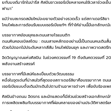
ยกับมงต์มาร์ทในปารีส ศิลปินชาวเซอร์เบียหลายคนใช้เวลาช่วงเย็นท
ฟานา”
แม้ว่าเบลเกรดสมัยใหม่จะขยายตัวอย่างรวดเร็ว แต่สกาเดอร์ลิยา 
โคมไฟและการต้อนรับแบบเซอร์เบียแท้ๆ ที่ทำให้ย่านนี้มีเอกลักษณ์
บรรยากาศย้อนยุคและถนนสายโรแมนติก
ถนนหินคอบเบิลสโตน : ถนนสายหลักของย่านนี้เป็นถนนคนเดินสั้
ด้วยไม้ดอกไม้ประดับหลากสีสัน โคมไฟย้อนยุค และภาพวาดสตรี
จิตวิญญาณแห่งศิลปิน: ในช่วงศตวรรษที่ 19 ถึงต้นศตวรรษที่ 20 ย่
พลังงานสร้างสรรค์
บรรยากาศที่มีเสน่ห์และเปี่ยมด้วยวัฒนธรรม
หนึ่งในจุดเด่นที่น่าสนใจที่สุดของสกาเดอร์ลิยาคือบรรยากาศ ถนน
เซอร์เบียแบบดั้งเดิมมักเดินไปตามร้านอาหารต่างๆ เพื่อขับร้อ
ศิลปินข้างถนน จิตรกร และนักแสดงก็มีส่วนช่วยสร้างเอกลักษณ์ท
การเพลิดเพลินกับบรรยากาศที่ผ่อนคลายของย่านประวัติศาสตร์แห่