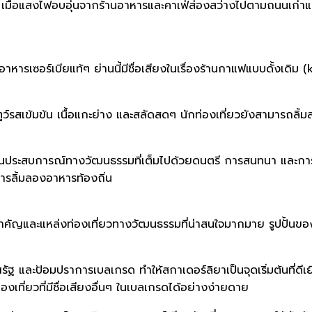
 เมื่อแสงไฟอบอุ่นจากร้านอาหารและคาเฟ่ส่องสว่างไปตามถนนเก่าแ
ัสกับอาหารเซอร์เบียแท้ๆ ย่านนี้มีชื่อเสียงในเรื่องร้านกาแฟแบบดั้งเ
์รสเข้มข้น เนื้อแกะย่าง และสลัดสดๆ นักท่องเที่ยวยังสามารถลิ้มลอ
็นประสบการณ์ทางวัฒนธรรมที่เต็มไปด้วยดนตรี การสนทนา และการต
ารลิ้มลองอาหารท้องถิ่น
ัญและแหล่งท่องเที่ยวทางวัฒนธรรมที่น่าสนใจมากมาย รูปปั้นของนักเ
ณรัฐ และป้อมปราการเบลเกรด ทำให้สกาเดอร์ลิยาเป็นจุดเริ่มต้นที่ดี
องเที่ยวที่มีชื่อเสียงอื่นๆ ในเบลเกรดได้อย่างง่ายดาย