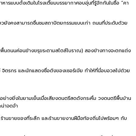
ารแบบดั้งเดิมในโรงเตี๊ยมบรรยากาศอบอุ่นที่รู้จักกันในชื่อ “คา
เที่ยวยังคงสามารถชื่นชมสถาปัตยกรรมแบบเก่า ถนนที่ประดับด้วย
ะพื้นถนนค่อนข้างขรุขระตามสไตล์โบราณ) สองข้างทางจะตกแต่ง
 จิตรกร และนักแสดงชื่อดังของเซอร์เบีย ทำให้ที่นี่อบอวลไปด้วย
ย่างยิ่งในยามเย็นเมื่อเสียงดนตรีสดดังกระหึ่ม วงดนตรีพื้นบ้าน
ะน่าจดจำ
ร้านขายของที่ระลึก และร้านขายงานฝีมือท้องถิ่นไปพร้อมๆ กับ