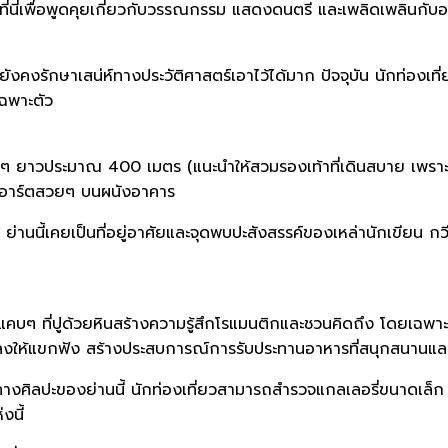
ี่นี่เพื่อพูดคุยเกี่ยวกับวรรณกรรม แสดงดนตรี และเพลิดเพลินกับอาห
ยังคงรักษาเสน่ห์ทางประวัติศาสตร์เอาไว้ได้มาก ปัจจุบัน นักท่อง
เฉพาะตัว
นๆ ยาวประมาณ 400 เมตร (แนะนำให้สวมรองเท้าที่เดินสบาย เพรา
ทอาร์ตสวยๆ บนผนังอาคาร
านนี้เคยเป็นที่อยู่อาศัยและจุดพบปะสังสรรค์ของเหล่านักเขียน กวี
แคบๆ ที่ปูด้วยหินสร้างความรู้สึกโรแมนติกและชวนคิดถึง โดยเฉพาะอ
งเพลงให้แขกฟัง สร้างประสบการณ์การรับประทานอาหารที่สนุกสนานแล
างศิลปะของย่านนี้ นักท่องเที่ยวสามารถสำรวจแกลเลอรี่ขนาดเล็ก 
งนี้