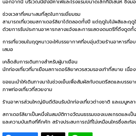
นอกจากนี้ บริเวณนี้ยังมีคาเฟ่และโรงแรมขนาดเล็กที่มีเสน่ห์ ซึ่
ช่วงเวลาที่เหมาะสมที่สุดในการเยี่ยมชม
สามารถเที่ยวชมสกาเดอร์ลิยาได้ตลอดทั้งปี แต่ฤดูใบไม้ผลิและฤดูใ
ด้วยการรับประทานอาหารกลางแจ้งและการแสดงดนตรีที่ดึงดูดทั้งค
การเที่ยวชมในฤดูหนาวจะให้บรรยากาศที่อบอุ่นด้วยร้านอาหารที่อ
เสมอ
เคล็ดลับการเดินทางสำหรับผู้มาเยือน
นักท่องเที่ยวที่มาเยือนสกาเดอร์ลิยาควรสวมรองเท้าที่สบาย เนื่องจา
ขอแนะนำให้เดินทางมาในช่วงเย็นเพื่อสัมผัสกับดนตรีสดและบรรยา
ภาพท่องเที่ยวที่สวยงาม
ร้านอาหารส่วนใหญ่ยินดีต้อนรับนักท่องเที่ยวต่างชาติ และเมนู
สกาเดอร์ลิยาเป็นหนึ่งในสมบัติทางวัฒนธรรมของเบลเกรดและเป็นจ
และความบันเทิงที่คึกคัก สร้างประสบการณ์ที่ไม่เหมือนใครซึ่งส