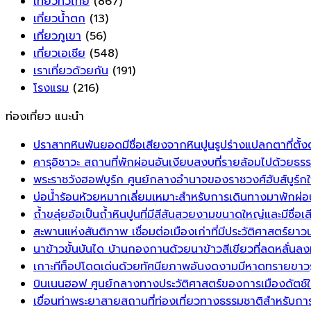
เที่ยวทั่วไทย
(867)
เที่ยวน้ำตก
(13)
เที่ยวภูเขา
(56)
เที่ยวเอเซีย
(548)
เราเที่ยวด้วยกัน
(191)
โรงแรม
(216)
ท่องเที่ยว แนะนำ
ปราสาทหินพันยอดมีชื่อเสียงจากหินปูนรูปร่างแปลกตาที่ตั
คารุอิซาวะ สถานที่พักผ่อนอันเงียบสงบที่รายล้อมไปด้วยธ
พระราชวังฮอฟบูร์ก ศูนย์กลางอำนาจของราชวงศ์ฮับส์บูร์ก
บ่อน้ำร้อนห้วยหมากเลี่ยมเหมาะสำหรับการเดินทางมาพักผ่อน
ถ้ำขลุ่ยอ้อเป็นถ้ำหินปูนที่มีสีสันสวยงามขนาดใหญ่และมีชื่อเส
สะพานแห่งสันติภาพ เชื่อมต่อเมืองเก่าที่มีประวัติศาสตร์ย
นาข้าวขั้นบันได บ้านกองกานด้วยนาข้าวสีเขียวที่ลดหลั
เกาะทีท็อปโดดเด่นด้วยทัศนียภาพอันงดงามมีหาดทรายขาว
บินเนนฮอฟ ศูนย์กลางทางประวัติศาสตร์ของการเมืองดัตช์ใ
เขื่อนท่าพระยาสายสถานที่ท่องเที่ยวทางธรรมชาติสำหรับก