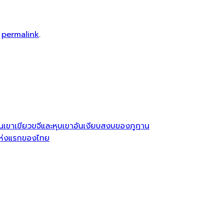
e
permalink
.
ินเขาเขียวขจีและหุบเขาอันเงียบสงบของภูฏาน
มแห่งแรกของไทย