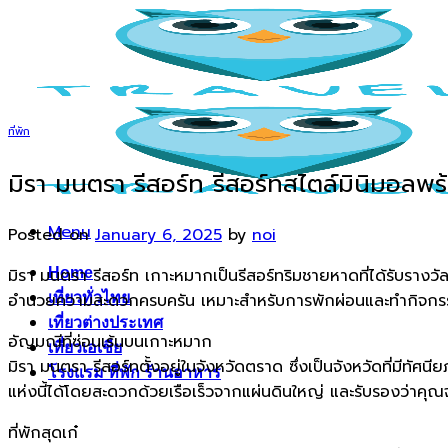
Skip
to
content
ที่พัก
มิรา มนตรา รีสอร์ท รีสอร์ทสไตล์มินิมอลพ
Menu
Posted on
January 6, 2025
by
noi
มิรา มนตรา รีสอร์ท เกาะหมากเป็นรีสอร์ทริมชายหาดที่ได้รับรางว
Home
อำนวยความสะดวกครบครัน เหมาะสำหรับการพักผ่อนและทำกิจกรร
เที่ยวทั่วไทย
เที่ยวต่างประเทศ
อัญมณีที่ซ่อนเร้นบนเกาะหมาก
เที่ยวเอเชีย
มิรา มนตรา รีสอร์ทตั้งอยู่ในจังหวัดตราด ซึ่งเป็นจังหวัดที่มีท
โรงแรม ที่พัก ร้านอาหาร
แห่งนี้ได้โดยสะดวกด้วยเรือเร็วจากแผ่นดินใหญ่ และรับรองว่าค
ที่พักสุดเก๋