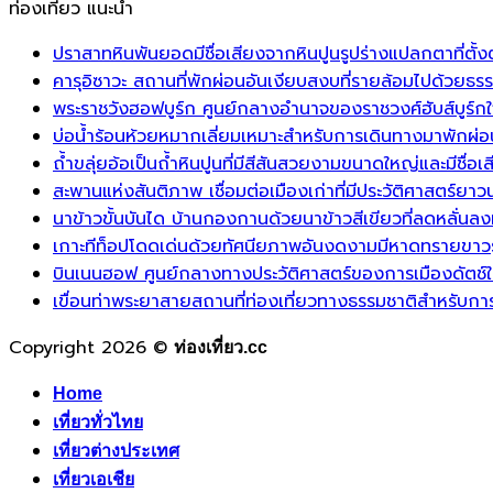
ท่องเที่ยว แนะนำ
ปราสาทหินพันยอดมีชื่อเสียงจากหินปูนรูปร่างแปลกตาที่ตั
คารุอิซาวะ สถานที่พักผ่อนอันเงียบสงบที่รายล้อมไปด้วยธ
พระราชวังฮอฟบูร์ก ศูนย์กลางอำนาจของราชวงศ์ฮับส์บูร์ก
บ่อน้ำร้อนห้วยหมากเลี่ยมเหมาะสำหรับการเดินทางมาพักผ่อน
ถ้ำขลุ่ยอ้อเป็นถ้ำหินปูนที่มีสีสันสวยงามขนาดใหญ่และมีชื่อเส
สะพานแห่งสันติภาพ เชื่อมต่อเมืองเก่าที่มีประวัติศาสตร์ย
นาข้าวขั้นบันได บ้านกองกานด้วยนาข้าวสีเขียวที่ลดหลั
เกาะทีท็อปโดดเด่นด้วยทัศนียภาพอันงดงามมีหาดทรายขาว
บินเนนฮอฟ ศูนย์กลางทางประวัติศาสตร์ของการเมืองดัตช์ใ
เขื่อนท่าพระยาสายสถานที่ท่องเที่ยวทางธรรมชาติสำหรับก
Copyright 2026 ©
ท่องเที่ยว.cc
Home
เที่ยวทั่วไทย
เที่ยวต่างประเทศ
เที่ยวเอเชีย