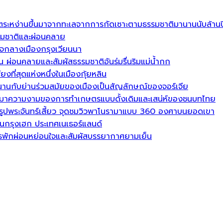
้งตระหง่านขึ้นมาจากทะเลจากการกัดเซาะตามธรรมชาติมานานนับล้านป
รรมชาติและผ่อนคลาย
ใจกลางเมืองกรุงเวียนนา
 ผ่อนคลายและสัมผัสธรรมชาติอันร่มรื่นริมแม่น้ำกก
ียงที่สุดแห่งหนึ่งในเมืองกุ้ยหลิน
าวนานกับย่านร่วมสมัยของเมืองเป็นสัญลักษณ์ของจอร์เจีย
่นลงมาความงามของการทำเกษตรแบบดั้งเดิมและเสน่ห์ของชนบทไทย
รูปพระจันทร์เสี้ยว จุดชมวิวพาโนรามาแบบ 360 องศาบนยอดเขา
นกรุงเฮก ประเทศเนเธอร์แลนด์
ารพักผ่อนหย่อนใจและสัมผัสบรรยากาศยามเย็น