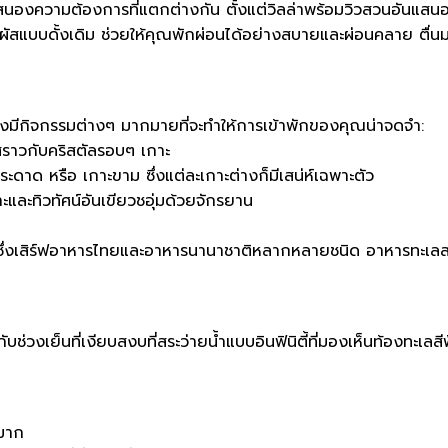
นองความต้องการที่แตกต่างกัน ตั้งแต่วิลล่าพร้อมวิวสวนอันแสนอบ
สแบบดั้งเดิม ช่วยให้คุณพักผ่อนได้อย่างสบายและผ่อนคลาย ตื่น
ต่ยังมีกิจกรรมต่างๆ มากมายที่จะทำให้การเข้าพักของคุณน่าจดจำ:
ใสราวกับคริสตัลรอบๆ เกาะ
ระดาด หรือ เกาะขาม ซึ่งแต่ละเกาะต่างก็มีเสน่ห์เฉพาะตัว
ละทิวทัศน์อันเขียวชอุ่มด้วยจักรยาน
เสิร์ฟอาหารไทยและอาหารนานาชาติหลากหลายชนิด อาหารทะเลสดๆ ที่จ
่วงเย็นที่เงียบสงบที่สระว่ายน้ำแบบอินฟินิตี้ที่มองเห็นท้องทะ
หมาก