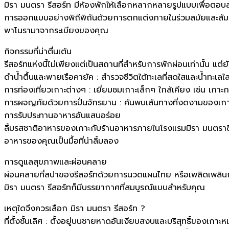
มิรา มนตรา รีสอร์ท มีห้องพักให้เลือกหลากหลายรูปแบบเพื่อตอบส
การออกแบบอย่างพิถีพิถันด้วยการตกแต่งภายในร่วมสมัยและสัมผั
พาโนรามาจากระเบียงของคุณ
กิจกรรมที่น่าตื่นเต้น
รีสอร์ทแห่งนี้ไม่เพียงแต่เป็นสถานที่สำหรับการพักผ่อนเท่านั้น แ
ดำน้ำตื้นและพายเรือคายัค : สำรวจชีวิตใต้ทะเลที่สดใสและน้ำทะเล
การท่องเที่ยวเกาะต่างๆ : เยี่ยมชมเกาะเล็กๆ ใกล้เคียง เช่น เกาะก
การผจญภัยด้วยการปั่นจักรยาน : ค้นพบเส้นทางที่งดงามของเกาะแ
การรับประทานอาหารอันแสนอร่อย
ลิ้มรสชาติอาหารของเกาะกับร้านอาหารภายในโรงแรมมิรา มนตราซึ่ง
อาหารของคุณเป็นมื้อที่น่าลิ้มลอง
การดูแลสุขภาพและผ่อนคลาย
ผ่อนคลายที่สปาของรีสอร์ทด้วยการนวดแผนไทย หรือเพลิดเพลินกับช
มิรา มนตรา รีสอร์ทก็มีบรรยากาศที่สมบูรณ์แบบสำหรับคุณ
เหตุใดจึงควรเลือก มิรา มนตรา รีสอร์ท ?
ที่ตั้งชั้นเลิศ : ตั้งอยู่บนชายหาดอันเงียบสงบและบริสุทธิ์ของเกาะ