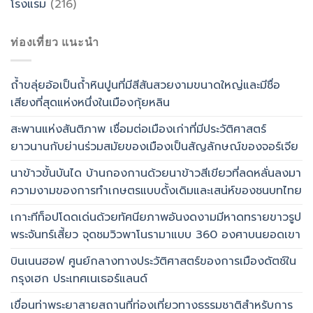
โรงแรม
(216)
ท่องเที่ยว แนะนำ
ถ้ำขลุ่ยอ้อเป็นถ้ำหินปูนที่มีสีสันสวยงามขนาดใหญ่และมีชื่อ
เสียงที่สุดแห่งหนึ่งในเมืองกุ้ยหลิน
สะพานแห่งสันติภาพ เชื่อมต่อเมืองเก่าที่มีประวัติศาสตร์
ยาวนานกับย่านร่วมสมัยของเมืองเป็นสัญลักษณ์ของจอร์เจีย
นาข้าวขั้นบันได บ้านกองกานด้วยนาข้าวสีเขียวที่ลดหลั่นลงมา
ความงามของการทำเกษตรแบบดั้งเดิมและเสน่ห์ของชนบทไทย
เกาะทีท็อปโดดเด่นด้วยทัศนียภาพอันงดงามมีหาดทรายขาวรูป
พระจันทร์เสี้ยว จุดชมวิวพาโนรามาแบบ 360 องศาบนยอดเขา
บินเนนฮอฟ ศูนย์กลางทางประวัติศาสตร์ของการเมืองดัตช์ใน
กรุงเฮก ประเทศเนเธอร์แลนด์
เขื่อนท่าพระยาสายสถานที่ท่องเที่ยวทางธรรมชาติสำหรับการ