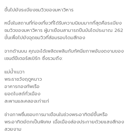
ขึ้นไปยังระเบียงชมวิวของมหาวิหาร
หนึ่งในสถานที่ท่องเที่ยวที่ได้รับความนิยมมากที่สุดคือระเบียง
ชมวิวของมหาวิหาร ผู้มาเยือนสามารถปีนบันไดประมาณ 262
ขั้นเพื่อไปยังจุดชมวิวที่ล้อมรอบโดมสีทอง
จากด้านบน คุณจะได้เพลิดเพลินกับทัศนียภาพอันงดงามของ
เซนต์ปีเตอร์สเบิร์ก ซึ่งรวมถึง:
แม่น้ำเนวา
พระราชวังฤดูหนาว
อาคารกองทัพเรือ
ยอดโบสถ์ทั่วเมือง
สะพานและคลองเก่าแก่
ช่างภาพชื่นชอบการมาเยือนในช่วงพระอาทิตย์ขึ้นหรือ
พระอาทิตย์ตกเป็นพิเศษ เมื่อเมืองส่องประกายด้วยแสงสีทอง
สวยงาม