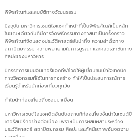
พิพิธภัณฑ์และสมบัติทางวัฒนธรรม
ปัจจุบัน มหาวิหารเซนต์ไอแซคทำหน้าที่เป็นพิพิธภัณฑ์เป็นหลัก
ในขณะเดียวกันก็มีการจัดพิธีกรรมทางศาสนาเป็นครั้งคราว
พิพิธภัณฑ์จัดแสดงประวัติศาสตร์อันน่าทึ่ง ความสำเร็จทาง
สถาปัตยกรรม ความพยายามในการบูรณะ และคอลเลกชันทาง
ศิลปะของมหาวิหาร
นิทรรศการแบบอินเทอร์แอคทีฟช่วยให้ผู้เยี่ยมชมเข้าใจเทคนิค
ทางวิศวกรรมที่ใช้ในการก่อสร้าง ทำให้เป็นประสบการณ์การ
เรียนรู้สำหรับนักท่องเที่ยวทุกวัย
ทำไมนักท่องเที่ยวถึงชอบมาเยือน
มหาวิหารเซนต์ไอแซคติดอันดับสถานที่ท่องเที่ยวชั้นนำในเซนต์ปี
เตอร์สเบิร์กอย่างต่อเนื่อง เพราะเป็นการผสมผสานระหว่าง
ประวัติศาสตร์ สถาปัตยกรรม ศิลปะ และทัศนียภาพอันงดงาม
ของเมือง