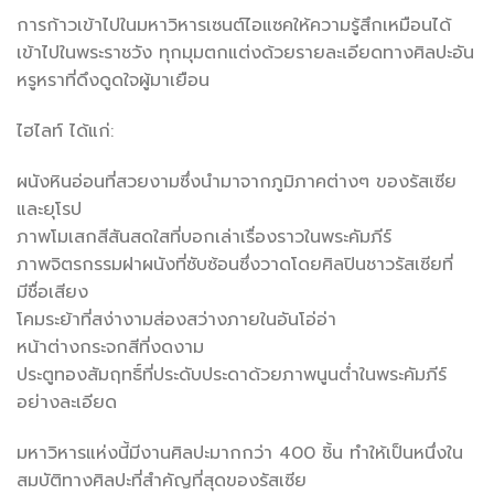
การก้าวเข้าไปในมหาวิหารเซนต์ไอแซคให้ความรู้สึกเหมือนได้
เข้าไปในพระราชวัง ทุกมุมตกแต่งด้วยรายละเอียดทางศิลปะอัน
หรูหราที่ดึงดูดใจผู้มาเยือน
ไฮไลท์ ได้แก่:
ผนังหินอ่อนที่สวยงามซึ่งนำมาจากภูมิภาคต่างๆ ของรัสเซีย
และยุโรป
ภาพโมเสกสีสันสดใสที่บอกเล่าเรื่องราวในพระคัมภีร์
ภาพจิตรกรรมฝาผนังที่ซับซ้อนซึ่งวาดโดยศิลปินชาวรัสเซียที่
มีชื่อเสียง
โคมระย้าที่สง่างามส่องสว่างภายในอันโอ่อ่า
หน้าต่างกระจกสีที่งดงาม
ประตูทองสัมฤทธิ์ที่ประดับประดาด้วยภาพนูนต่ำในพระคัมภีร์
อย่างละเอียด
มหาวิหารแห่งนี้มีงานศิลปะมากกว่า 400 ชิ้น ทำให้เป็นหนึ่งใน
สมบัติทางศิลปะที่สำคัญที่สุดของรัสเซีย