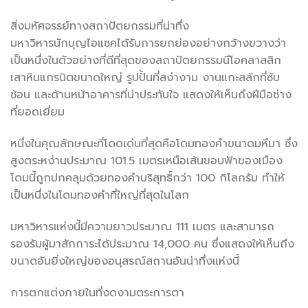
สิ่งมหัศจรรย์ทางสถาปัตยกรรมที่น่าทึ่ง
มหาวิหารนักบุญไอแซคได้รับการยกย่องอย่างกว้างขวางว่า
เป็นหนึ่งในตัวอย่างที่ดีที่สุดของสถาปัตยกรรมนีโอคลาสสิก
เสาหินแกรนิตขนาดใหญ่ รูปปั้นที่สง่างาม งานแกะสลักที่ซับ
ซ้อน และด้านหน้าอาคารที่น่าประทับใจ แสดงให้เห็นถึงฝีมือช่าง
ที่ยอดเยี่ยม
หนึ่งในคุณลักษณะที่โดดเด่นที่สุดคือโดมทองคำขนาดมหึมา ซึ่ง
สูงตระหง่านประมาณ 101.5 เมตรเหนือเส้นขอบฟ้าของเมือง
โดมนี้ถูกปกคลุมด้วยทองคำบริสุทธิ์กว่า 100 กิโลกรัม ทำให้
เป็นหนึ่งในโดมทองคำที่ใหญ่ที่สุดในโลก
มหาวิหารแห่งนี้มีความยาวประมาณ 111 เมตร และสามารถ
รองรับผู้มาสักการะได้ประมาณ 14,000 คน ซึ่งแสดงให้เห็นถึง
ขนาดอันยิ่งใหญ่ของอนุสรณ์สถานอันน่าทึ่งแห่งนี้
การตกแต่งภายในที่งดงามตระการตา