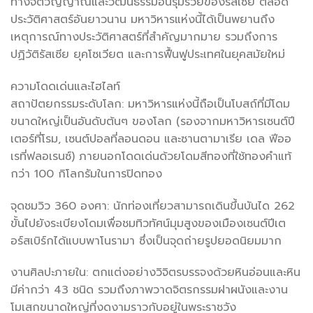
ทางจิตวิญญาณและวัฒนธรรมอันรุ่มรวยของรัสเซีย ตลอด
ประวัติศาสตร์อันยาวนาน มหาวิหารแห่งนี้ได้เป็นพยานถึง
เหตุการณ์ทางประวัติศาสตร์ที่สำคัญมากมาย รวมถึงการ
ปฏิวัติรัสเซีย ยุคโซเวียต และการฟื้นฟูประเทศในยุคสมัยใหม่
ความโดดเด่นและไฮไลท์
สถาปัตยกรรมระดับโลก: มหาวิหารแห่งนี้ถือเป็นโบสถ์ที่มีโดม
ขนาดใหญ่เป็นอันดับต้นๆ ของโลก (รองจากมหาวิหารเซนต์ปี
เตอร์ที่โรม, เซนต์ปอลที่ลอนดอน และซานตามาเรีย เดล ฟีออ
เรที่ฟลอเรนซ์) ภายนอกโดดเด่นด้วยโดมสีทองที่ใช้ทองคำแท้
กว่า 100 กิโลกรัมในการปิดทอง
จุดชมวิว 360 องศา: นักท่องเที่ยวสามารถเดินขึ้นบันได 262
ขั้นไปยังระเบียงโดมเพื่อชมทิวทัศน์มุมสูงของเมืองเซนต์ปีเต
อร์สเบิร์กได้แบบพาโนรามา ซึ่งเป็นจุดถ่ายรูปยอดนิยมมาก
งานศิลปะภายใน: ตกแต่งอย่างวิจิตรบรรจงด้วยหินอ่อนและหิน
มีค่ากว่า 43 ชนิด รวมถึงภาพวาดจิตรกรรมฝาผนังและงาน
โมเสกขนาดใหญ่ที่งดงามราวกับอยู่ในพระราชวัง