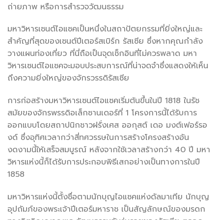
ถ่ายภาพ หรือการสำรวจวัฒนธรรม
มหาวิหารเซนต์ไอแซคเป็นหนึ่งในสถาปัตยกรรมที่ยิ่งใหญ่และ
สำคัญที่สุดของเซนต์ปีเตอร์สเบิร์ก รัสเซีย ซึ่งหากคุณกำลัง
วางแผนท่องเที่ยว ที่นี่ถือเป็นจุดเช็กอินที่ไม่ควรพลาด มหา
วิหารเซนต์ไอแซคจะมอบประสบการณ์ที่น่าจดจำซึ่งแสดงให้เห็น
ถึงความยิ่งใหญ่ของจักรวรรดิรัสเซีย
การก่อสร้างมหาวิหารเซนต์ไอแซคเริ่มต้นขึ้นในปี 1818 ในรัช
สมัยของจักรพรรดิอเล็กซานเดอร์ที่ 1 โครงการนี้ได้รับการ
ออกแบบโดยสถาปนิกชาวฝรั่งเศส ออกุสต์ เดอ มงต์เฟอร์รอ
งด์ ซึ่งอุทิศเวลากว่าสี่ทศวรรษในการสร้างโครงสร้างอัน
งดงามนี้ให้เสร็จสมบูรณ์ หลังจากใช้เวลาสร้างกว่า 40 ปี มหา
วิหารแห่งนี้ก็ได้รับการประกอบพิธีเสกอย่างเป็นทางการในปี
1858
มหาวิหารแห่งนี้ตั้งชื่อตามนักบุญไอแซคแห่งดัลมาเทีย นักบุญ
อุปถัมภ์ของพระเจ้าปีเตอร์มหาราช เป็นสัญลักษณ์ของมรดก