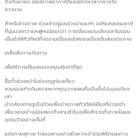
ถึงกันยายน เมื่อสภาพอากาศดีและมีช่วงเวลากลางวัน
ยาวนาน
สำหรับช่างภาพ ช่วงเช้าตรู่และช่วงบ่ายแก่ๆ จะให้แสงธรรมชาติ
ที่นุ่มนวลกว่าและผู้คนน้อยกว่า การเยี่ยมชมระเบียงเสาในตอน
เย็นยังให้ทิวทัศน์ที่งดงามเมื่อแสงไฟของเมืองเริ่มส่องประกาย
เคล็ดลับการเดินทาง
เพื่อให้การเยี่ยมชมของคุณคุ้มค่าที่สุด:
ซื้อตั๋วล่วงหน้าในช่วงฤดูท่องเที่ยว
สวมรองเท้าเดินสบายหากคุณวางแผนที่จะปีนขึ้นไปบนระเบียง
เสา
นำกล้องถ่ายรูปไปด้วยเพื่อถ่ายภาพทิวทัศน์เมืองที่น่าจดจำ
เผื่อเวลาอย่างน้อยสองถึงสามชั่วโมงเพื่อสำรวจทั้งภายในและ
จุดชมวิวอย่างเต็มที่
แต่งกายสุภาพ โดยเฉพาะอย่างยิ่งหากเข้าร่วมพิธีกรรมทาง