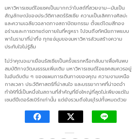
มหาวิหารเซนต์ไอแซคเป็นมากกว่าโบสถ์ที่สวยงาม—มันเป็น
สัญลักษณ์ของประวัติศาสตร์รัสเซีย ความเป็นเลิศทางศิลปะ
และความเฉลียวฉลาดทางสถาปัตยกรรม ตั้งแต่โดมสีทอง
อร่ามและการตกแต่งภายในที่หรูหรา ไปจนถึงทัศนียภาพแบบ
พาโนรามาที่น่าทึ่ง ทุกแง่มุมของมหาวิหารล้วนสร้างความ
ประทับใจไม่รู้ลืม
ไม่ว่าคุณจะมาเยือนรัสเซียเป็นครั้งแรกหรือกลับมาเพื่อค้นพบ
สมบัติทางวัฒนธรรมเพิ่มเติม มหาวิหารเซนต์ไอแซคสมควรอยู่
ในอันดับต้น ๆ ของแผนการเดินทางของคุณ ความงามเหนือ
กาลเวลา ประวัติศาสตร์ที่น่าสนใจ และบรรยากาศที่น่าจดจำ
ทำให้ที่นี่เป็นหนึ่งในสถานที่สำคัญที่ยิ่งใหญ่ที่สุดไม่เพียงแต่ใน
เซนต์ปีเตอร์สเบิร์กเท่านั้น แต่ยังรวมถึงในยุโรปทั้งหมดด้วย