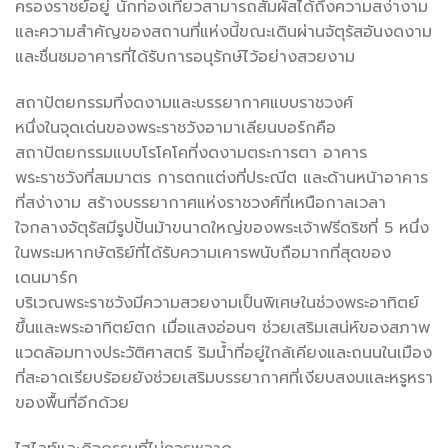
ครองราชย์อยู่ นักท่องเที่ยวสามารถสัมผัสได้ถึงความสง่างาม
และความสำคัญของสถานที่แห่งนี้ขณะเดินผ่านจัตุรัสอันงดงาม
และชื่นชมอาคารที่ได้รับการอนุรักษ์ไว้อย่างสวยงาม
สถาปัตยกรรมที่งดงามและบรรยากาศแบบราชวงศ์
หนึ่งในจุดเด่นของพระราชวังอามาเลียนบอร์กคือ
สถาปัตยกรรมแบบโรโคโคที่งดงามตระการตา อาคาร
พระราชวังที่สมมาตร การตกแต่งที่ประณีต และด้านหน้าอาคาร
ที่สง่างาม สร้างบรรยากาศแห่งราชวงศ์ที่เหนือกาลเวลา
ใจกลางจัตุรัสมีรูปปั้นม้าขนาดใหญ่ของพระเจ้าฟรีดริชที่ 5 หนึ่ง
ในพระมหากษัตริย์ที่ได้รับความเคารพนับถือมากที่สุดของ
เดนมาร์ก
บริเวณพระราชวังมีความสวยงามเป็นพิเศษในช่วงพระอาทิตย์
ขึ้นและพระอาทิตย์ตก เมื่อแสงอ่อนๆ ช่วยเสริมเสน่ห์ของสภาพ
แวดล้อมทางประวัติศาสตร์ ริมน้ำที่อยู่ใกล้เคียงและถนนในเมือง
ที่สะอาดเรียบร้อยยังช่วยเสริมบรรยากาศที่เงียบสงบและหรูหรา
ของพื้นที่อีกด้วย