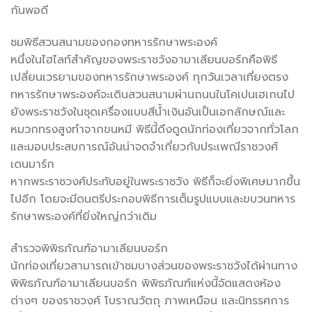
กันพอดี
ชมพิธีสวนสนามของกองทหารรักษาพระองค์
หนึ่งในไฮไลท์สำคัญของพระราชวังอามาเลียนบอร์กคือพิธี
เปลี่ยนเวรยามของทหารรักษาพระองค์ ทุกวันเวลาเที่ยงตรง
ทหารรักษาพระองค์จะเดินสวนสนามผ่านถนนในโคเปนเฮเกนไป
ยังพระราชวังในชุดเครื่องแบบสีน้ำเงินอันเป็นเอกลักษณ์และ
หมวกทรงสูงทำจากขนหมี พิธีนี้ดึงดูดนักท่องเที่ยวจากทั่วโลก
และมอบประสบการณ์อันน่าจดจำเกี่ยวกับประเพณีราชวงศ์
เดนมาร์ก
หากพระราชวงศ์ประทับอยู่ในพระราชวัง พิธีก็จะยิ่งพิเศษมากขึ้น
ไปอีก โดยจะมีดนตรีประกอบพิธีการเต็มรูปแบบและขบวนทหาร
รักษาพระองค์ที่ยิ่งใหญ่กว่าเดิม
สำรวจพิพิธภัณฑ์อามาเลียนบอร์ก
นักท่องเที่ยวสามารถเข้าชมบางส่วนของพระราชวังได้ผ่านทาง
พิพิธภัณฑ์อามาเลียนบอร์ก พิพิธภัณฑ์แห่งนี้จัดแสดงห้อง
ต่างๆ ของราชวงศ์ โบราณวัตถุ ภาพเหมือน และนิทรรศการ