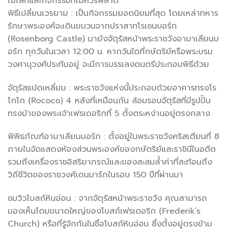
ไฮไลท์และกิจกรรมที่ไม่ควรพลาด
พิธีเปลี่ยนเวรยาม : เป็นกิจกรรมยอดนิยมที่สุด โดยเหล่าทหาร
รักษาพระองค์จะเดินขบวนจากปราสาทโรเซนบอร์ก
(Rosenborg Castle) มายังจัตุรัสหน้าพระราชวังอามาเลียนบ
อร์ก ทุกวันในเวลา 12:00 น. หากวันใดที่กษัตริย์หรือพระบรม
วงศานุวงศ์ประทับอยู่ จะมีการบรรเลงดนตรีประกอบพิธีด้วย
จัตุรัสแปดเหลี่ยม : พระราชวังแห่งนี้ประกอบด้วยอาคารทรงโร
โกโก (Rococo) 4 หลังที่เหมือนกัน ล้อมรอบจัตุรัสที่มีรูปปั้น
ทรงม้าของพระเจ้าเฟรเดอริกที่ 5 ตั้งตระหง่านอยู่ตรงกลาง
พิพิธภัณฑ์อามาเลียนบอร์ก : ตั้งอยู่ในพระราชวังคริสเตียนที่ 8
ภายในจัดแสดงห้องส่วนพระองค์ของกษัตริย์และราชินีในอดีต
รวมถึงเครื่องราชอิสริยาภรณ์และของสะสมล้ำค่าที่สะท้อนถึง
วิถีชีวิตของราชวงศ์เดนมาร์กในรอบ 150 ปีที่ผ่านมา
ชมวิวโบสถ์หินอ่อน : จากจัตุรัสหน้าพระราชวัง คุณสามารถ
มองเห็นโดมขนาดใหญ่ของโบสถ์เฟรเดอริก (Frederik’s
Church) หรือที่รู้จักกันในชื่อโบสถ์หินอ่อน ซึ่งตั้งอยู่ตรงข้าม