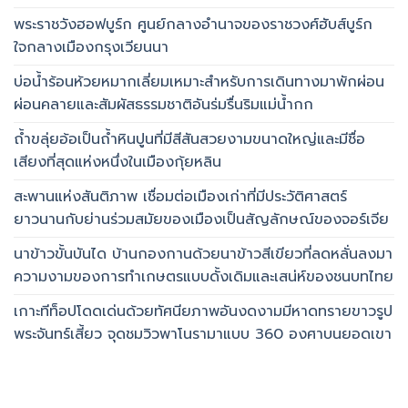
พระราชวังฮอฟบูร์ก ศูนย์กลางอำนาจของราชวงศ์ฮับส์บูร์ก
ใจกลางเมืองกรุงเวียนนา
บ่อน้ำร้อนห้วยหมากเลี่ยมเหมาะสำหรับการเดินทางมาพักผ่อน
ผ่อนคลายและสัมผัสธรรมชาติอันร่มรื่นริมแม่น้ำกก
ถ้ำขลุ่ยอ้อเป็นถ้ำหินปูนที่มีสีสันสวยงามขนาดใหญ่และมีชื่อ
เสียงที่สุดแห่งหนึ่งในเมืองกุ้ยหลิน
สะพานแห่งสันติภาพ เชื่อมต่อเมืองเก่าที่มีประวัติศาสตร์
ยาวนานกับย่านร่วมสมัยของเมืองเป็นสัญลักษณ์ของจอร์เจีย
นาข้าวขั้นบันได บ้านกองกานด้วยนาข้าวสีเขียวที่ลดหลั่นลงมา
ความงามของการทำเกษตรแบบดั้งเดิมและเสน่ห์ของชนบทไทย
เกาะทีท็อปโดดเด่นด้วยทัศนียภาพอันงดงามมีหาดทรายขาวรูป
พระจันทร์เสี้ยว จุดชมวิวพาโนรามาแบบ 360 องศาบนยอดเขา