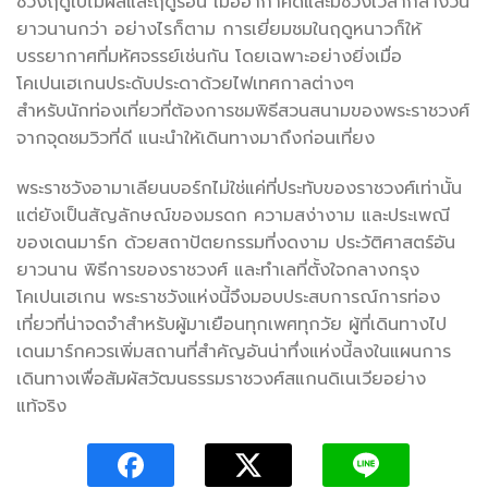
ช่วงฤดูใบไม้ผลิและฤดูร้อน เมื่ออากาศดีและมีช่วงเวลากลางวัน
ยาวนานกว่า อย่างไรก็ตาม การเยี่ยมชมในฤดูหนาวก็ให้
บรรยากาศที่มหัศจรรย์เช่นกัน โดยเฉพาะอย่างยิ่งเมื่อ
โคเปนเฮเกนประดับประดาด้วยไฟเทศกาลต่างๆ
สำหรับนักท่องเที่ยวที่ต้องการชมพิธีสวนสนามของพระราชวงศ์
จากจุดชมวิวที่ดี แนะนำให้เดินทางมาถึงก่อนเที่ยง
พระราชวังอามาเลียนบอร์กไม่ใช่แค่ที่ประทับของราชวงศ์เท่านั้น
แต่ยังเป็นสัญลักษณ์ของมรดก ความสง่างาม และประเพณี
ของเดนมาร์ก ด้วยสถาปัตยกรรมที่งดงาม ประวัติศาสตร์อัน
ยาวนาน พิธีการของราชวงศ์ และทำเลที่ตั้งใจกลางกรุง
โคเปนเฮเกน พระราชวังแห่งนี้จึงมอบประสบการณ์การท่อง
เที่ยวที่น่าจดจำสำหรับผู้มาเยือนทุกเพศทุกวัย ผู้ที่เดินทางไป
เดนมาร์กควรเพิ่มสถานที่สำคัญอันน่าทึ่งแห่งนี้ลงในแผนการ
เดินทางเพื่อสัมผัสวัฒนธรรมราชวงศ์สแกนดิเนเวียอย่าง
แท้จริง