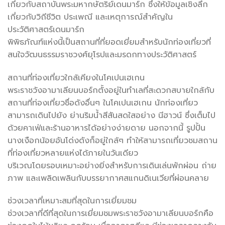
เกี่ยวกับสถาบันพระมหากษัตริย์เดนมาร์ก ซึ่งให้ข้อมูลเชิงลึก
เกี่ยวกับวิถีชีวิต ประเพณี และเหตุการณ์สำคัญใน
ประวัติศาสตร์เดนมาร์ก
พิพิธภัณฑ์แห่งนี้เป็นสถานที่ที่ยอดเยี่ยมสำหรับนักท่องเที่ยวที่
สนใจวัฒนธรรมราชวงศ์ยุโรปและมรดกทางประวัติศาสตร์
สถานที่ท่องเที่ยวใกล้เคียงในโคเปนเฮเกน
พระราชวังอามาเลียนบอร์กตั้งอยู่ในทำเลที่สะดวกสบายใกล้กับ
สถานที่ท่องเที่ยวชื่อดังอื่นๆ ในโคเปนเฮเกน นักท่องเที่ยว
สามารถเดินไปยัง ย่านริมน้ำสีสันสดใสอย่าง นีฮาวน์ ซึ่งเต็มไป
ด้วยคาเฟ่และร้านอาหารได้อย่างง่ายดาย นอกจากนี้ รูปปั้น
นางเงือกน้อยอันโด่งดังก็อยู่ใกล้ๆ ทำให้สามารถเที่ยวชมสถาน
ที่ท่องเที่ยวหลายแห่งได้ภายในวันเดียว
บริเวณโดยรอบเหมาะอย่างยิ่งสำหรับการเดินเล่นพักผ่อน ถ่าย
ภาพ และเพลิดเพลินกับบรรยากาศสแกนดิเนเวียที่ผ่อนคลาย
ช่วงเวลาที่เหมาะสมที่สุดในการเยี่ยมชม
ช่วงเวลาที่ดีที่สุดในการเยี่ยมชมพระราชวังอามาเลียนบอร์กคือ