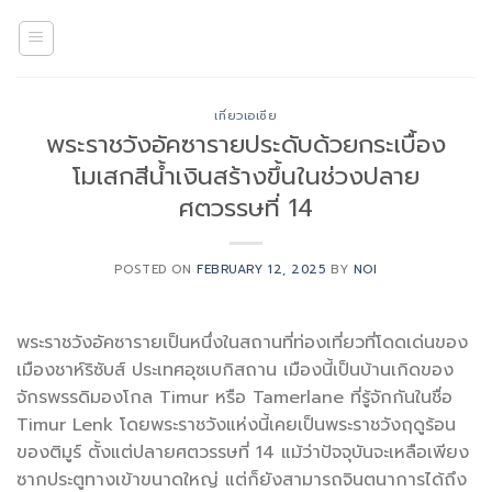
Skip
to
content
เที่ยวเอเซีย
พระราชวังอัคซารายประดับด้วยกระเบื้อง
โมเสกสีน้ำเงินสร้างขึ้นในช่วงปลาย
ศตวรรษที่ 14
POSTED ON
FEBRUARY 12, 2025
BY
NOI
พระราชวังอัคซารายเป็นหนึ่งในสถานที่ท่องเที่ยวที่โดดเด่นของ
เมืองชาห์ริซับส์ ประเทศอุซเบกิสถาน เมืองนี้เป็นบ้านเกิดของ
จักรพรรดิมองโกล Timur หรือ Tamerlane ที่รู้จักกันในชื่อ
Timur Lenk โดยพระราชวังแห่งนี้เคยเป็นพระราชวังฤดูร้อน
ของติมูร์ ตั้งแต่ปลายศตวรรษที่ 14 แม้ว่าปัจจุบันจะเหลือเพียง
ซากประตูทางเข้าขนาดใหญ่ แต่ก็ยังสามารถจินตนาการได้ถึง