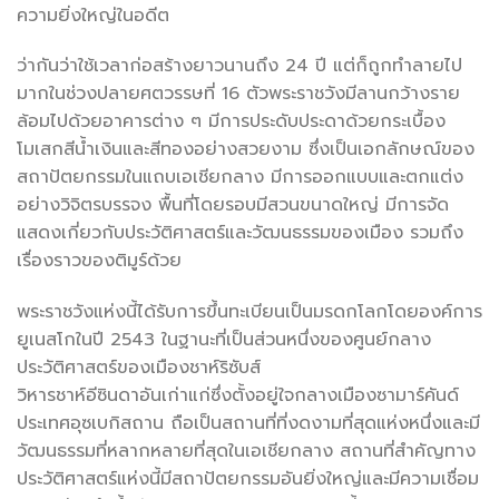
ความยิ่งใหญ่ในอดีต
ว่ากันว่าใช้เวลาก่อสร้างยาวนานถึง 24 ปี แต่ก็ถูกทำลายไป
มากในช่วงปลายศตวรรษที่ 16 ตัวพระราชวังมีลานกว้างราย
ล้อมไปด้วยอาคารต่าง ๆ มีการประดับประดาด้วยกระเบื้อง
โมเสกสีน้ำเงินและสีทองอย่างสวยงาม ซึ่งเป็นเอกลักษณ์ของ
สถาปัตยกรรมในแถบเอเชียกลาง มีการออกแบบและตกแต่ง
อย่างวิจิตรบรรจง พื้นที่โดยรอบมีสวนขนาดใหญ่ มีการจัด
แสดงเกี่ยวกับประวัติศาสตร์และวัฒนธรรมของเมือง รวมถึง
เรื่องราวของติมูร์ด้วย
พระราชวังแห่งนี้ได้รับการขึ้นทะเบียนเป็นมรดกโลกโดยองค์การ
ยูเนสโกในปี 2543 ในฐานะที่เป็นส่วนหนึ่งของศูนย์กลาง
ประวัติศาสตร์ของเมืองชาห์ริซับส์
วิหารชาห์อีซินดาอันเก่าแก่ซึ่งตั้งอยู่ใจกลางเมืองซามาร์คันด์
ประเทศอุซเบกิสถาน ถือเป็นสถานที่ที่งดงามที่สุดแห่งหนึ่งและมี
วัฒนธรรมที่หลากหลายที่สุดในเอเชียกลาง สถานที่สำคัญทาง
ประวัติศาสตร์แห่งนี้มีสถาปัตยกรรมอันยิ่งใหญ่และมีความเชื่อม