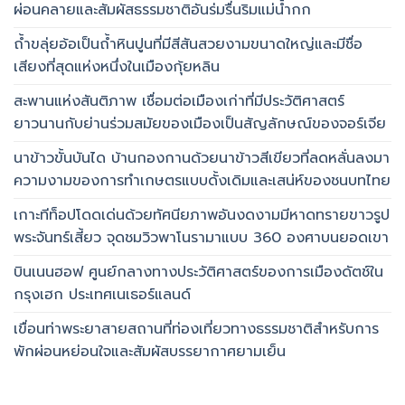
ผ่อนคลายและสัมผัสธรรมชาติอันร่มรื่นริมแม่น้ำกก
ถ้ำขลุ่ยอ้อเป็นถ้ำหินปูนที่มีสีสันสวยงามขนาดใหญ่และมีชื่อ
เสียงที่สุดแห่งหนึ่งในเมืองกุ้ยหลิน
สะพานแห่งสันติภาพ เชื่อมต่อเมืองเก่าที่มีประวัติศาสตร์
ยาวนานกับย่านร่วมสมัยของเมืองเป็นสัญลักษณ์ของจอร์เจีย
นาข้าวขั้นบันได บ้านกองกานด้วยนาข้าวสีเขียวที่ลดหลั่นลงมา
ความงามของการทำเกษตรแบบดั้งเดิมและเสน่ห์ของชนบทไทย
เกาะทีท็อปโดดเด่นด้วยทัศนียภาพอันงดงามมีหาดทรายขาวรูป
พระจันทร์เสี้ยว จุดชมวิวพาโนรามาแบบ 360 องศาบนยอดเขา
บินเนนฮอฟ ศูนย์กลางทางประวัติศาสตร์ของการเมืองดัตช์ใน
กรุงเฮก ประเทศเนเธอร์แลนด์
เขื่อนท่าพระยาสายสถานที่ท่องเที่ยวทางธรรมชาติสำหรับการ
พักผ่อนหย่อนใจและสัมผัสบรรยากาศยามเย็น