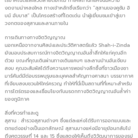
เรขาคณิตและลวดลายดอกไม้ ทำให้สถานที่แห่งนี้มีความ
งดงามน่าหลงใหล ทางเข้าหลักซึ่งเรียกว่า “สุสานของคูซัม อิ
บน์ อับบาส” เป็นโครงสร้างที่โดดเด่น นำผู้เยี่ยมชมเข้าสู่เขา
วงกตของสุสานและลานภายใน
การเดินทางทางจิตวิญญาณ
นอกเหนือจากงานศิลปะและประวัติศาสตร์แล้ว Shah-i-Zinda
ยังมอบประสบการณ์ทางจิตวิญญาณอันล้ำลึกให้แก่คุณอีก
ด้วย ขณะที่คุณเดินผ่านทางเดินแคบๆ และลานบ้านอันเงียบ
สงบ คุณจะสัมผัสได้ถึงความเคารพอย่างลึกซึ้งที่ชาวเมืองซา
มาร์คันด์มีต่อบรรพบุรุษและบุคคลสำคัญทางศาสนา บรรยากาศ
ที่เงียบสงบชวนให้ใคร่ครวญ ทำให้ที่นี่เป็นสถานที่ที่เหมาะสำหรับ
การไตร่ตรองและเชื่อมโยงกับมรดกทางจิตวิญญาณอันล้ำค่า
ของภูมิภาค
สิ่งที่ควรทำและดู
สุสาน : สำรวจสุสานต่างๆ ซึ่งแต่ละแห่งได้รับการออกแบบและ
ตกแต่งอย่างเป็นเอกลักษณ์ สุสานบางแห่งมีอายุย้อนกลับไป
ถึงศตวรรษที่ 14 และ 15 ซึ่งแสดงให้เห็นถึงวิวัฒนาการของรูป