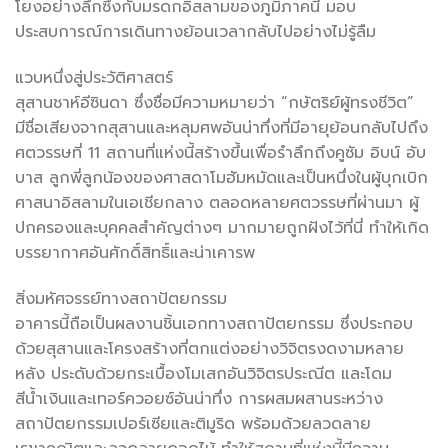
โยงอย่างลึกซึ้งกับมรดกอิสลามของภูมิภาคนี้ มอบ
ประสบการณ์การเดินทางย้อนเวลากลับไปอย่างไม่รู้ลืม
แวบหนึ่งสู่ประวัติศาสตร์
สุสานชาห์อีซินดา ซึ่งชื่อมีความหมายว่า “กษัตริย์ผู้ทรงชีวิต”
มีชื่อเสียงจากสุสานและหลุมศพอันน่าทึ่งที่มีอายุย้อนกลับไปถึง
ศตวรรษที่ 11 สถานที่แห่งนี้สร้างขึ้นเพื่อรำลึกถึงคูซัม อิบน์ อับ
บาส ลูกพี่ลูกน้องของศาสดาโมฮัมหมัดและเป็นหนึ่งในผู้บุกเบิก
ศาสนาอิสลามในเอเชียกลาง ตลอดหลายศตวรรษที่ผ่านมา ผู้
ปกครองและบุคคลสำคัญต่างๆ มากมายถูกฝังไว้ที่นี่ ทำให้เกิด
บรรยากาศอันศักดิ์สิทธิ์และน่าเคารพ
สิ่งมหัศจรรย์ทางสถาปัตยกรรม
อาคารนี้ถือเป็นผลงานชิ้นเอกทางสถาปัตยกรรม ซึ่งประกอบ
ด้วยสุสานและโครงสร้างที่ตกแต่งอย่างวิจิตรงดงามหลาย
หลัง ประดับด้วยกระเบื้องโมเสกอันวิจิตรประณีต และโดม
สีน้ำเงินและเทอร์ควอยซ์อันน่าทึ่ง การผสมผสานระหว่าง
สถาปัตยกรรมเปอร์เซียและติมูริด พร้อมด้วยลวดลาย