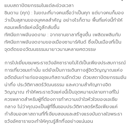
แบบสถาปัตยกรรมในแต่ละช่วงเวลา
ซินดาน (คุก) : ในขณะที่บางคนเชื่อว่าเป็นคุก แต่บางคนก็มอง
ว่าเป็นสุสานของบุคคลสำคัญ อย่างไรก็ตาม พื้นที่แห่งนี้ทำให้
คอมเพล็กซ์แห่งนี้ดูลึกลับขึ้น
ทัศนียภาพอันงดงาม : จากชานชาลาที่สูงขึ้น เพลิดเพลินกับ
ทัศนียภาพอันงดงามของเมืองซามาร์คันด์ ซึ่งเป็นเมืองที่เป็น
จุดตัดของวัฒนธรรมมายาวนานหลายศตวรรษ
การไปเยี่ยมชมพระราชวังอัคซารายไม่ได้เป็นเพียงประสบการณ์
การเที่ยวชมเท่านั้น แต่ยังเป็นการเดินทางสู่จิตวิญญาณแห่ง
อดีตอันเก่าแก่ของอุซเบกิสถานอีกด้วย ด้วยสถาปัตยกรรมอัน
น่าทึ่ง ประวัติศาสตร์วัฒนธรรม และความสำคัญทางจิต
วิญญาณ ทำให้พระราชวังแห่งนี้เป็นจุดหมายปลายทางที่ไม่
ควรพลาดสำหรับผู้ที่ต้องการทำความเข้าใจหัวใจของเอเชีย
กลาง ไม่ว่าคุณจะเป็นผู้ที่ชื่นชอบประวัติศาสตร์หรือเพียงแค่
กำลังมองหาสถานที่ที่เงียบสงบและสร้างแรงบันดาลใจพระรา
ชวังอัคซารายจะทำให้คุณรู้สึกทึ่งอย่างแน่นอน