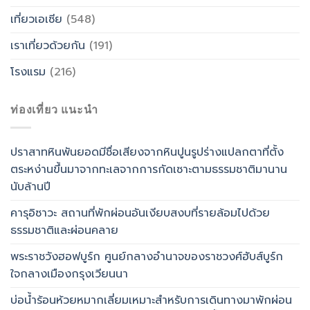
เที่ยวเอเซีย
(548)
เราเที่ยวด้วยกัน
(191)
โรงแรม
(216)
ท่องเที่ยว แนะนำ
ปราสาทหินพันยอดมีชื่อเสียงจากหินปูนรูปร่างแปลกตาที่ตั้ง
ตระหง่านขึ้นมาจากทะเลจากการกัดเซาะตามธรรมชาติมานาน
นับล้านปี
คารุอิซาวะ สถานที่พักผ่อนอันเงียบสงบที่รายล้อมไปด้วย
ธรรมชาติและผ่อนคลาย
พระราชวังฮอฟบูร์ก ศูนย์กลางอำนาจของราชวงศ์ฮับส์บูร์ก
ใจกลางเมืองกรุงเวียนนา
บ่อน้ำร้อนห้วยหมากเลี่ยมเหมาะสำหรับการเดินทางมาพักผ่อน