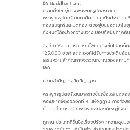
ชื่อ Buddha Point
ความยิ่งใหญ่ของพระพุทธรูปดอร์เดนมา
พระพุทธรูปดอร์เดนมามีความสูงถึงประมาณ 51
ทองสัมฤทธิ์และปิดทอง ตั้งอยู่บนยอดเขาในอ
ทั้งหมดได้อย่างกว้างขวาง มอบทัศนียภาพอัน
สิ่งที่ทำให้อนุสาวรีย์แห่งนี้พิเศษยิ่งขึ้นไปอีก
125,000 องค์ แต่ละองค์ได้รับการประดิษฐ์อย่
เสริมความสำคัญทางจิตวิญญาณของสถานที่แห่งนี้
โลก
ความสำคัญทางจิตวิญญาณ
พระพุทธรูปดอร์เดนมาสร้างขึ้นเพื่อเฉลิมฉลอ
พระมหากษัตริย์องค์ที่ 4 แห่งภูฏาน การก่อส
ทำนายถึงการสร้างพระพุทธรูปองค์ใหญ่ที่จ
ภูฏาน ประเทศที่ขึ้นชื่อเรื่องปรัชญาความส
วิญญาณในฐานะที่เป็นส่วนสำคัญของชีวิตปร