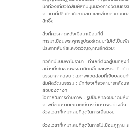
นักท่องเที่ยวได้สัมผัสกับมุมมองทางวัฒนธรร
ภาวนาที่ปลิวไสวในสายลม และเสียงสวดมนต์ของ
ลึกซึ้ง
สิ่งที่ควรคาดหวังเมื่อมาเยือนที่นี่
การมาเยือนพระพุทธรูปดอร์เดนมาไม่ได้เป็นเพีย
ประสาทสัมผัสและจิตวิญญาณอีกด้วย:
ทิวทัศน์แบบพาโนรามา : ทำเลที่ตั้งอยู่บนที่
อย่างยิ่งในช่วงพระอาทิตย์ขึ้นและพระอาทิตย์
บรรยากาศสงบ : สภาพแวดล้อมที่เงียบสงบทำ
สัมผัสวัฒนธรรม : นักท่องเที่ยวสามารถสัง
สิ่งของต่างๆ
โอกาสในการถ่ายภาพ : รูปปั้นสีทองขนาดมหึมาตั
ภาพที่สวยงามเหมาะแก่การถ่ายภาพอย่างยิ่ง
ช่วงเวลาที่เหมาะสมที่สุดในการเยี่ยมชม
ช่วงเวลาที่เหมาะสมที่สุดในการไปเยือนภูฏาน