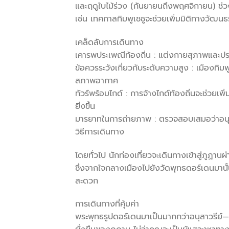
และฤดูใบไม้ร่วง (กันยายนถึงพฤศจิกายน) ช่ว
เช่น เทศกาลทิมพูเชชูจะช่วยเพิ่มมิติทางวัฒน
เคล็ดลับการเดินทาง
เคารพประเพณีท้องถิ่น : แต่งกายสุภาพและประพฤ
ข้อควรระวังเกี่ยวกับระดับความสูง : เมืองทิมพ
สภาพอากาศ
ทัวร์พร้อมไกด์ : การจ้างไกด์ท้องถิ่นจะช่วยเ
ยิ่งขึ้น
มารยาทในการถ่ายภาพ : ตรวจสอบเสมอว่าอนุญาต
วิธีการเดินทาง
โดยทั่วไป นักท่องเที่ยวจะเดินทางเข้าสู่ภูฏ
ซึ่งจากใจกลางเมืองไปยังวัดพุทธดอร์เดนมานั้
สะดวก
การเดินทางที่คุ้มค่า
พระพุทธรูปดอร์เดนมาเป็นมากกว่าอนุสาวรีย์