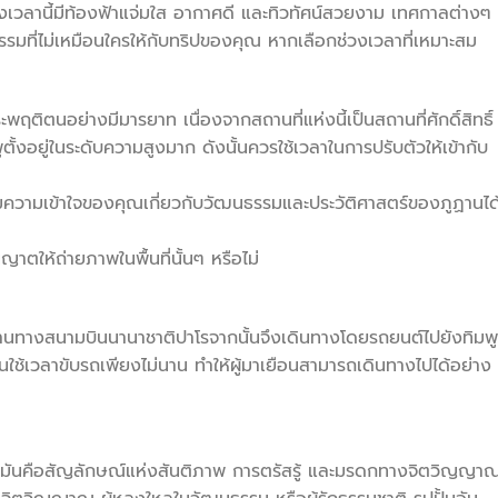
งเวลานี้มีท้องฟ้าแจ่มใส อากาศดี และทิวทัศน์สวยงาม เทศกาลต่างๆ
ธรรมที่ไม่เหมือนใครให้กับทริปของคุณ หากเลือกช่วงเวลาที่เหมาะสม
ติตนอย่างมีมารยาท เนื่องจากสถานที่แห่งนี้เป็นสถานที่ศักดิ์สิทธิ์
ูตั้งอยู่ในระดับความสูงมาก ดังนั้นควรใช้เวลาในการปรับตัวให้เข้ากับ
พิ่มความเข้าใจของคุณเกี่ยวกับวัฒนธรรมและประวัติศาสตร์ของภูฏานได้
ให้ถ่ายภาพในพื้นที่นั้นๆ หรือไม่
านผ่านทางสนามบินนานาชาติปาโรจากนั้นจึงเดินทางโดยรถยนต์ไปยังทิมพู
นใช้เวลาขับรถเพียงไม่นาน ทำให้ผู้มาเยือนสามารถเดินทางไปได้อย่าง
—มันคือสัญลักษณ์แห่งสันติภาพ การตรัสรู้ และมรดกทางจิตวิญญาณท