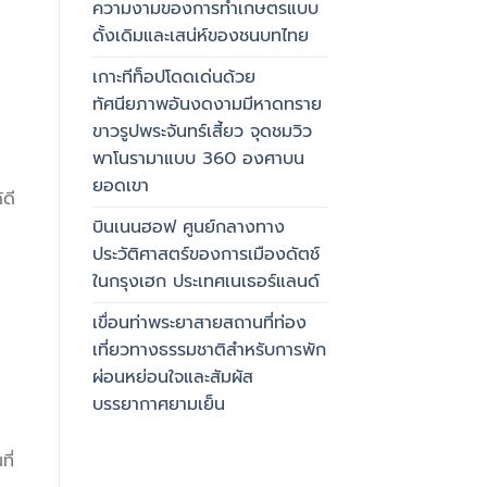
ความงามของการทำเกษตรแบบ
ดั้งเดิมและเสน่ห์ของชนบทไทย
เกาะทีท็อปโดดเด่นด้วย
ทัศนียภาพอันงดงามมีหาดทราย
ขาวรูปพระจันทร์เสี้ยว จุดชมวิว
พาโนรามาแบบ 360 องศาบน
ยอดเขา
ดี
บินเนนฮอฟ ศูนย์กลางทาง
ประวัติศาสตร์ของการเมืองดัตช์
ในกรุงเฮก ประเทศเนเธอร์แลนด์
เขื่อนท่าพระยาสายสถานที่ท่อง
เที่ยวทางธรรมชาติสำหรับการพัก
ผ่อนหย่อนใจและสัมผัส
บรรยากาศยามเย็น
ี่