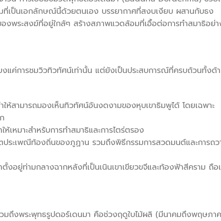
มที่เป็นเอกลักษณ์นี้ด้วยตนเอง บรรยากาศที่สงบเงียบ ผสานกับธง
พระสงฆ์ที่อยู่ใกล้ๆ สร้างสภาพแวดล้อมที่เอื้อต่อการทำสมาธิอย่า
งแค่การชมวิวทิวทัศน์เท่านั้น แต่ยังเป็นประสบการณ์ที่ครบถ้วนทั้งด้
สูงทำให้สามารถมองเห็นทิวทัศน์อันงดงามของหุบเขาธิมพูได้ โดยเฉพาะ
ตก
ให้เหมาะสำหรับการทำสมาธิและการไตร่ตรอง
เกตประเพณีท้องถิ่นของภูฏาน รวมถึงพิธีกรรมการสวดมนต์และการถว
้งอยู่ท่ามกลางฉากหลังที่เป็นเนินเขาเขียวขจีและท้องฟ้าสีคราม ถือเ
 รวมถึงพระพุทธรูปดอร์เดนมา คือช่วงฤดูใบไม้ผลิ (มีนาคมถึงพฤษภา