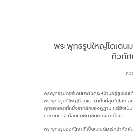
Skip
to
content
พระพุทธรูปใหญ่โดเดนมา
ทิวทั
PO
พระพุทธรูปดอร์เดนมาตั้งตระหง่านอยู่สูงบนเ
พระพุทธรูปที่ใหญ่ที่สุดและน่าทึ่งที่สุดในโล
พุทธศาสนาที่หยั่งรากลึกของภูฏาน แต่ยังเป
งดงามของเทือกเขาหิมาลัยต้องมาเยือน
พระพุทธรูปองค์ใหญ่ที่เป็นแลนด์มาร์คสำคัญในก