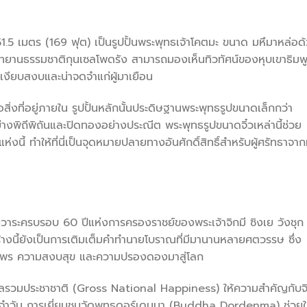
.5 เมตร (169 ฟุต) เป็นรูปปั้นพระพุทธเจ้าโคตมะ ขนาด มหึมาหล่อด
ุทยานธรรมชาติกุนเซลโพดรัง สามารถมองเห็นทิวทัศน์ของหุบเขาธิมพ
เงียบสงบและน่าจดจำแก่ผู้มาเยือน
ก็คือสิ่งที่อยู่ภายใน รูปปั้นหลักนั้นประดิษฐานพระพุทธรูปขนาดเล็กกว่า
างพิถีพิถันและปิดทองอย่างประณีต พระพุทธรูปขนาดจิ๋วเหล่านี้ช่วย
 ทำให้ที่นี่เป็นจุดหมายปลายทางอันศักดิ์สิทธิ์สำหรับผู้ศรัทธาจากท
งวาระครบรอบ 60 ปีแห่งการครองราชย์ของพระเจ้าจิกมี ซิงเย วังชุก
ร้างนี้ยังเป็นการเติมเต็มคำทำนายโบราณที่มีมานานหลายศตวรรษ ซึ่ง
ะนำพร ความสงบสุข และความปรองดองมาสู่โลก
ุขมวลรวมประชาชาติ (Gross National Happiness) ให้ความสำคัญกับจ
ะจำวัน การเยี่ยมชมวัดพุทธดอร์เดนมา (Buddha Dordenma) ช่วยใ