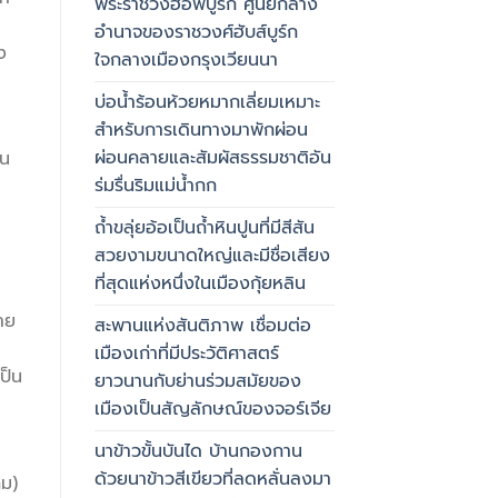
พระราชวังฮอฟบูร์ก ศูนย์กลาง
อำนาจของราชวงศ์ฮับส์บูร์ก
ง
ใจกลางเมืองกรุงเวียนนา
บ่อน้ำร้อนห้วยหมากเลี่ยมเหมาะ
สำหรับการเดินทางมาพักผ่อน
ผ่อนคลายและสัมผัสธรรมชาติอัน
าน
ร่มรื่นริมแม่น้ำกก
ถ้ำขลุ่ยอ้อเป็นถ้ำหินปูนที่มีสีสัน
สวยงามขนาดใหญ่และมีชื่อเสียง
ที่สุดแห่งหนึ่งในเมืองกุ้ยหลิน
าย
สะพานแห่งสันติภาพ เชื่อมต่อ
เมืองเก่าที่มีประวัติศาสตร์
ป็น
ยาวนานกับย่านร่วมสมัยของ
เมืองเป็นสัญลักษณ์ของจอร์เจีย
นาข้าวขั้นบันได บ้านกองกาน
ด้วยนาข้าวสีเขียวที่ลดหลั่นลงมา
คม)