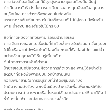
การท่องเที่ยวเชิงนิเวศที่มีจุดมุ่งหมาย:ชุมชนท้องถิ่นเป็นผู้
ดำเนินการทัวร์ ดังนั้นการมาเยี่ยมชมของคุณจึงสนับสนุนการ
อนุรักษ์และการดำรงชีพของคนในท้องถิ่น
บรรยากาศอันเงียบสงบ:ไม่มีเครื่องยนต์ ไม่มีฝูงชน มีเพียงไม้
พาย น้ำสงบ และเสียงใบไม้กระซิบ
สิ่งที่คาดหวังจากทัวร์พายเรือชมป่าชายเลน
การเดินทางของคุณเริ่มต้นที่ท่าเรือเล็กๆ สไตล์ชนบท ซึ่งคุณจะ
ได้ขึ้นเรือพายไม้พร้อมไกด์ท้องถิ่น ขณะที่เรือล่องไปตามแม่น้ำ
อย่างช้าๆ คุณจะได้เรียนรู้เกี่ยวกับ:
ต้นโกงกางสายพันธุ์ต่างๆ
ป่าชายเลนปกป้องชายฝั่งจากการกัดเซาะและพายุได้อย่างไร
สัตว์ป่าที่ต้องพึ่งพาระบบนิเวศป่าชายเลน
ความพยายามในการอนุรักษ์ที่นำโดยชุมชนซาบัง
ไกด์บางคนยังร้องเพลงพื้นเมืองปาลาวันเพื่อเพิ่มเสน่ห์ให้กับ
ประสบการณ์ การพายเรือทั้งหมดใช้เวลาประมาณ45 นาทีถึง 1
ชั่วโมงสั้น ช้า และผ่อนคลายอย่างล้ำลึก