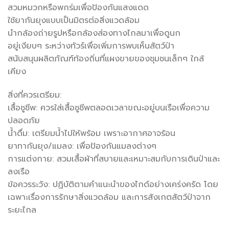
สวมหมวกหรือพกร่มเพื่อป้องกันแสงแดด
ใช้ยากันยุงแบบเป็นมิตรต่อสิ่งแวดล้อม
นำกล้องถ่ายรูปหรือกล้องส่องทางไกลมาเพื่อดูนก
อยู่เงียบๆ ระหว่างทัวร์เพื่อเพิ่มการพบเห็นสัตว์ป่า
สนับสนุนผลิตภัณฑ์ท้องถิ่นที่แผงขายของชุมชนเล็กๆ ใกล้
เคียง
สิ่งที่ควรเตรียม:
เสื้อชูชีพ: ควรใส่เสื้อชูชีพตลอดเวลาขณะอยู่บนเรือเพื่อความ
ปลอดภัย
น้ำดื่ม: เตรียมน้ำไปให้พร้อม เพราะอากาศอาจร้อน
ยาทากันยุง/แมลง: เพื่อป้องกันแมลงต่างๆ
การแต่งกาย: สวมเสื้อผ้าที่สบายและเหมาะสมกับการเดินป่าและ
ลงเรือ
ข้อควรระวัง: ปฏิบัติตามคำแนะนำของไกด์อย่างเคร่งครัด โดย
เฉพาะเรื่องการรักษาสิ่งแวดล้อม และการสังเกตสัตว์ป่าจาก
ระยะไกล