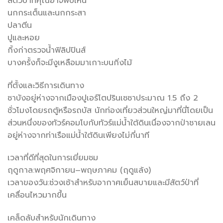
สัตว์ป่าที่คุณอาจพบเห็น
นกกระเต็นและนกกระสา
ปลาตีน
ปูและหอย
กิ้งก่าตรวจน้ำฟิลิปปินส์
บางครั้งก็จะมีงูเหลือมมาเกาะบนกิ่งไม้
ที่ตั้งและวิธีการเดินทาง
ซาบังอยู่ห่างจากเมืองปูเอร์โตปรินเซซาประมาณ 1.5 ถึง 2
ชั่วโมงโดยรถตู้หรือรถบัส นักท่องเที่ยวส่วนใหญ่มาที่นี่โดยเป็น
ส่วนหนึ่งของทัวร์คอมโบกับทัวร์แม่น้ำใต้ดินเนื่องจากป่าชายเลน
อยู่ห่างจากท่าเรือแม่น้ำใต้ดินเพียงไม่กี่นาที
เวลาที่ดีที่สุดในการเยี่ยมชม
ฤดูกาล:พฤศจิกายน–พฤษภาคม (ฤดูแล้ง)
เวลาของวัน:ช่วงเช้าสำหรับอากาศเย็นสบายและมีสัตว์ป่าที่
เคลื่อนไหวมากขึ้น
เคล็ดลับสำหรับนักเดินทาง