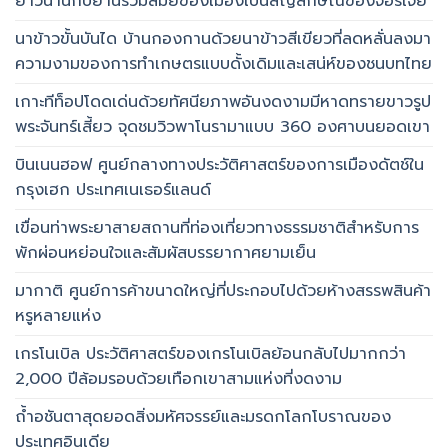
ยาวนานกับย่านร่วมสมัยของเมืองเป็นสัญลักษณ์ของจอร์เจีย
นาข้าวขั้นบันได บ้านกองกานด้วยนาข้าวสีเขียวที่ลดหลั่นลงมา
ความงามของการทำเกษตรแบบดั้งเดิมและเสน่ห์ของชนบทไทย
เกาะทีท็อปโดดเด่นด้วยทัศนียภาพอันงดงามมีหาดทรายขาวรูป
พระจันทร์เสี้ยว จุดชมวิวพาโนรามาแบบ 360 องศาบนยอดเขา
บินเนนฮอฟ ศูนย์กลางทางประวัติศาสตร์ของการเมืองดัตช์ใน
กรุงเฮก ประเทศเนเธอร์แลนด์
เขื่อนท่าพระยาสายสถานที่ท่องเที่ยวทางธรรมชาติสำหรับการ
พักผ่อนหย่อนใจและสัมผัสบรรยากาศยามเย็น
มากาติ ศูนย์การค้าขนาดใหญ่ที่ประกอบไปด้วยห้างสรรพสินค้า
หรูหลายแห่ง
เกรโนเบิล ประวัติศาสตร์ของเกรโนเบิลย้อนกลับไปมากกว่า
2,000 ปีล้อมรอบด้วยเทือกเขาสามแห่งที่งดงาม
ถ้ำอชันตาสุดยอดสิ่งมหัศจรรย์และมรดกโลกโบราณของ
ประเทศอินเดีย