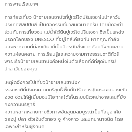
การพายเรือเบาๆ
การท่องเที่ยว ป่าชายเลนซาบังที่ปูเวร์โตปรินเซซาในปาลาวัน
ประเทศฟิลิปปินส์ เป็นกิจกรรมที่น่าสนใจมากครับ โดยมักจะทำ
ร่วมกับการเที่ยวชม แม่น้ำใต้ดินปูเวร์โตปรินเซซา ซึ่งเป็นแหล่ง
มรดกโลกของ UNESCO ที่อยู่ใกล้เคียงกัน หากคุณกำลัง
มองหาสถานที่ท่องเที่ยวที่เป็นมิตรกับสิ่งแวดล้อมที่ผสมผสาน
ความผ่อนคลาย การเรียนรู้และความงามทางธรรมชาติทัวร์
พายเรือป่าชายเลนซาบังคือหนึ่งในตัวเลือกที่ดีที่สุดในทริป
ปาลาวันของคุณ
เหตุใดจึงควรไปเที่ยวป่าชายเลนซาบัง?
ธรรมชาติที่ยังคงความบริสุทธิ์:พื้นที่ได้รับการคุ้มครองอย่างเข้ม
งวด ช่วยให้ผู้เยี่ยมชมมีโอกาสได้เห็นระบบนิเวศป่าชายเลนที่ยัง
คงความบริสุทธิ์
ความหลากหลายทางชีวภาพอันอุดมสมบูรณ์:เป็นที่อยู่อาศัย
ของปู ปลา ตัวเงินตัวทอง งู ค้างคาว และนกนานาชนิด โดย
เฉพาะสำหรับผู้รักนก