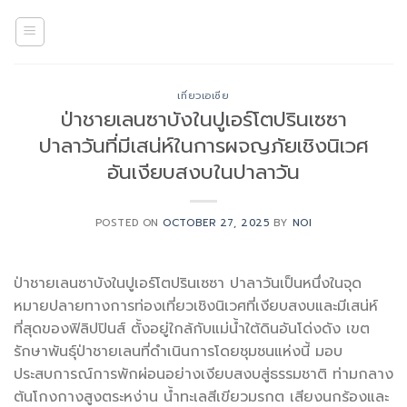
Skip
to
content
เที่ยวเอเซีย
ป่าชายเลนซาบังในปูเอร์โตปรินเซซา
ปาลาวันที่มีเสน่ห์ในการผจญภัยเชิงนิเวศ
อันเงียบสงบในปาลาวัน
POSTED ON
OCTOBER 27, 2025
BY
NOI
ป่าชายเลนซาบังในปูเอร์โตปรินเซซา ปาลาวันเป็นหนึ่งในจุด
หมายปลายทางการท่องเที่ยวเชิงนิเวศที่เงียบสงบและมีเสน่ห์
ที่สุดของฟิลิปปินส์ ตั้งอยู่ใกล้กับแม่น้ำใต้ดินอันโด่งดัง เขต
รักษาพันธุ์ป่าชายเลนที่ดำเนินการโดยชุมชนแห่งนี้ มอบ
ประสบการณ์การพักผ่อนอย่างเงียบสงบสู่ธรรมชาติ ท่ามกลาง
ต้นโกงกางสูงตระหง่าน น้ำทะเลสีเขียวมรกต เสียงนกร้องและ