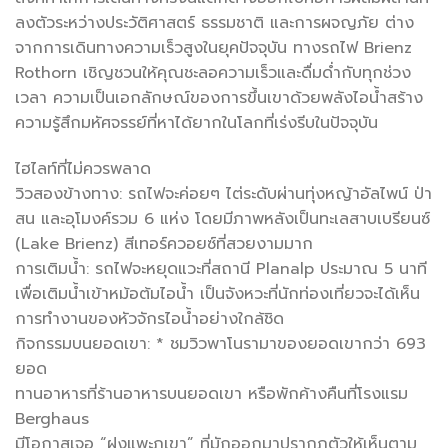
ลงตัวระหว่างประวัติศาสตร์ ธรรมชาติ และการผจญภัย ต่าง
จากการเดินทางความเร็วสูงในยุคปัจจุบัน ทางรถไฟ Brienz
Rothorn เชิญชวนให้คุณชะลอความเร็วและดื่มด่ำกับทุกช่วง
เวลา ความเป็นเอกลักษณ์ของการขึ้นเขาด้วยพลังไอน้ำสร้าง
ความรู้สึกมหัศจรรย์ที่หาได้ยากในโลกที่เร่งรีบในปัจจุบัน
ไฮไลท์ที่ไม่ควรพลาด
วิวสองข้างทาง: รถไฟจะค่อยๆ ไต่ระดับผ่านทุ่งหญ้าอัลไพน์ ป่า
สน และอุโมงค์รวม 6 แห่ง โดยมีภาพหลังเป็นทะเลสาบเบรียนซ์
(Lake Brienz) สีเทอร์ควอยซ์ที่สวยงามมาก
การเติมน้ำ: รถไฟจะหยุดแวะที่สถานี Planalp ประมาณ 5 นาที
เพื่อเติมน้ำเข้าหม้อต้มไอน้ำ เป็นจังหวะที่นักท่องเที่ยวจะได้เห็น
การทำงานของหัวจักรไอน้ำอย่างใกล้ชิด
กิจกรรมบนยอดเขา: * ชมวิวพาโนรามาของยอดเขากว่า 693
ยอด
ทานอาหารที่ร้านอาหารบนยอดเขา หรือพักค้างคืนที่โรงแรม
Berghaus
มีโอกาสเจอ “ฝูงแพะภูเขา” ที่มักออกมาปรากฏตัวให้เห็นตาม