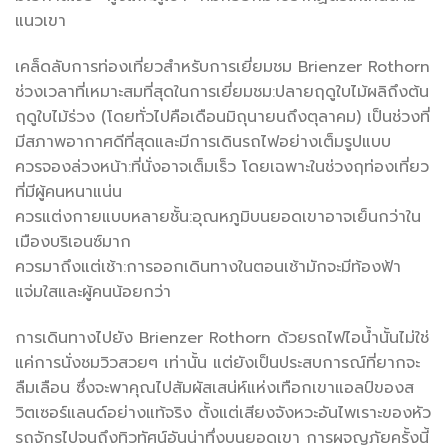
แนวเขา
เคล็ดลับการท่องเที่ยวสำหรับการเยี่ยมชม Brienzer Rothorn
ช่วงเวลาที่เหมาะสมที่สุดในการเยี่ยมชม:ปลายฤดูใบไม้ผลิถึงต้น
ฤดูใบไม้ร่วง (โดยทั่วไปคือเดือนมิถุนายนถึงตุลาคม) เป็นช่วงที่
มีสภาพอากาศดีที่สุดและมีการเดินรถไฟอย่างเต็มรูปแบบ
ควรจองล่วงหน้า:ที่นั่งอาจเต็มเร็ว โดยเฉพาะในช่วงฤท่องเที่ยว
ที่มีผู้คนหนาแน่น
ควรแต่งกายแบบหลายชั้น:อุณหภูมิบนยอดเขาอาจเย็นกว่าใน
เมืองบริเอนซ์มาก
ควรมาถึงแต่เช้า:การออกเดินทางในตอนเช้ามักจะมีท้องฟ้า
แจ่มใสและผู้คนน้อยกว่า
การเดินทางไปยัง Brienzer Rothorn ด้วยรถไฟไอน้ำนั้นไม่ใช่
แค่การนั่งชมวิวสวยๆ เท่านั้น แต่ยังเป็นประสบการณ์ที่ยากจะ
ลืมเลือน ซึ่งจะพาคุณไปสัมผัสเสน่ห์แห่งเทือกเขาแอลป์ของส
วิตเซอร์แลนด์อย่างแท้จริง ตั้งแต่เสียงจังหวะอันไพเราะของหัว
รถจักรไปจนถึงทิวทัศน์อันน่าทึ่งบนยอดเขา การผจญภัยครั้งนี้