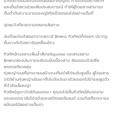
น่าตื่นตาตื่นใจขณะไต่ขึ้นเนินเขาที่ขรุขระ การไต่ขึ้นอย่างช้าๆ
และเป็นจังหวะช่วยเพิ่มประสบการณ์ ทำให้ผู้โดยสารสามารถ
ดื่มด่ำกับความงามของภูมิทัศน์โดยรอบได้อย่างเต็มที่
จุดชมวิวที่สวยงามตลอดเส้นทาง
นับตั้งแต่รถไฟออกจากสถานี Brienz ทิวทัศน์ก็ค่อยๆ ปรากฏ
ขึ้นราวกับโปสการ์ดเคลื่อนไหว:
ทิวทัศน์ทะเลสาบ:ผืนน้ำสีเทอร์quoise ของทะเลสาบ
Brienzส่องประกายระยิบระยับเบื้องล่าง ล้อมรอบด้วยพืช
พรรณเขียวชอุ่ม
ทุ่งหญ้าบนเทือกเขาแอลป์:ขณะที่รถไฟไต่ระดับสูงขึ้น ผู้โดยสาร
จะได้ผ่านทุ่งหญ้าเนินเขาที่ประดับประดาด้วยดอกไม้ป่าและฝูงวัว
ที่กำลังเล็มหญ้า
ทิวทัศน์ภูเขา:ใกล้กับยอดเขา คุณจะได้เห็นทิวทัศน์อันงดงาม
ของยอดเขาอันโด่งดังของสวิตเซอร์แลนด์ รวมถึงเทือกเขาแอ
ลป์เบอร์นีสอย่างเต็มตา