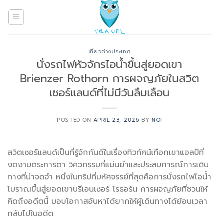
Skip
to
content
เที่ยวต่างประเทศ
นั่งรถไฟหัวจักรไอน้ำขึ้นสู่ยอดเขา
Brienzer Rothorn การผจญภัยในสวิต
เซอร์แลนด์ที่ไม่มีวันลืมเลือน
POSTED ON
APRIL 23, 2026
BY
NOI
สวิตเซอร์แลนด์เป็นที่รู้จักกันดีในเรื่องทิวทัศน์เทือกเขาแอลป์ที่
งดงามตระการตา วิศวกรรมที่แม่นยำและประสบการณ์การเดิน
ทางที่น่าจดจำ หนึ่งในทริปที่มหัศจรรย์ที่สุดคือการนั่งรถไฟไอน้ำ
โบราณขึ้นสู่ยอดเขาบรีเอนเซอร์ โรธอร์น การผจญภัยที่ชวนให้
คิดถึงอดีตนี้ มอบโอกาสอันหาได้ยากให้ผู้เดินทางได้ย้อนเวลา
กลับไปในอดีต