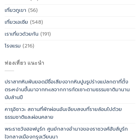
เที่ยวภูเขา
(56)
เที่ยวเอเซีย
(548)
เราเที่ยวด้วยกัน
(191)
โรงแรม
(216)
ท่องเที่ยว แนะนำ
ปราสาทหินพันยอดมีชื่อเสียงจากหินปูนรูปร่างแปลกตาที่ตั้ง
ตระหง่านขึ้นมาจากทะเลจากการกัดเซาะตามธรรมชาติมานาน
นับล้านปี
คารุอิซาวะ สถานที่พักผ่อนอันเงียบสงบที่รายล้อมไปด้วย
ธรรมชาติและผ่อนคลาย
พระราชวังฮอฟบูร์ก ศูนย์กลางอำนาจของราชวงศ์ฮับส์บูร์ก
ใจกลางเมืองกรุงเวียนนา