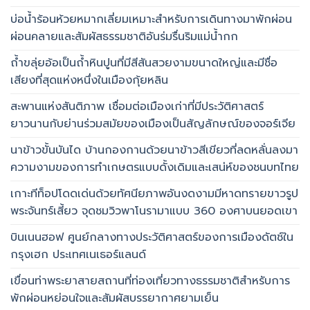
บ่อน้ำร้อนห้วยหมากเลี่ยมเหมาะสำหรับการเดินทางมาพักผ่อน
ผ่อนคลายและสัมผัสธรรมชาติอันร่มรื่นริมแม่น้ำกก
ถ้ำขลุ่ยอ้อเป็นถ้ำหินปูนที่มีสีสันสวยงามขนาดใหญ่และมีชื่อ
เสียงที่สุดแห่งหนึ่งในเมืองกุ้ยหลิน
สะพานแห่งสันติภาพ เชื่อมต่อเมืองเก่าที่มีประวัติศาสตร์
ยาวนานกับย่านร่วมสมัยของเมืองเป็นสัญลักษณ์ของจอร์เจีย
นาข้าวขั้นบันได บ้านกองกานด้วยนาข้าวสีเขียวที่ลดหลั่นลงมา
ความงามของการทำเกษตรแบบดั้งเดิมและเสน่ห์ของชนบทไทย
เกาะทีท็อปโดดเด่นด้วยทัศนียภาพอันงดงามมีหาดทรายขาวรูป
พระจันทร์เสี้ยว จุดชมวิวพาโนรามาแบบ 360 องศาบนยอดเขา
บินเนนฮอฟ ศูนย์กลางทางประวัติศาสตร์ของการเมืองดัตช์ใน
กรุงเฮก ประเทศเนเธอร์แลนด์
เขื่อนท่าพระยาสายสถานที่ท่องเที่ยวทางธรรมชาติสำหรับการ
พักผ่อนหย่อนใจและสัมผัสบรรยากาศยามเย็น