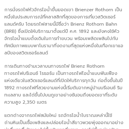
การนั่งรถไฟหัวจักรไอน้ำขึ้นยอดเขา Brienzer Rothorn เป็น
หนึ่งในประสบการณ์ที่คลาสสิกที่สุดของการเที่ยวสวิตเซอร์
แลนด์ครับ โดยรถไฟสายนี้มีชื่อว่า Brienz Rothorn Bahn
(BRB) ซึ่งเปิดให้บริการมาตั้งแต่ปี ค.ศ. 1892 และยังคงใช้หัว
จักรไอน้ำแบบดั้งเดิมในการทำขบวน พร้อมเพลิดเพลินไปกับ
ทัศนียภาพแบบพาโนรามาที่งดงามที่สุดแห่งหนึ่งในเทือกเขาแอ
ลป์ของสวิตเซอร์แลนด์
การเดินทางข้ามเวลาบนทางรถไฟ Brienz Rothorn
ทางรถไฟบรีเอนซ์ โรธอร์น เป็นทางรถไฟไอน้ำแบบฟันเฟือง
แห่งเดียวในสวิตเซอร์แลนด์ที่เปิดให้บริการทุกวัน ก่อตั้งขึ้นในปี
1892 ทางรถไฟที่สวยงามแห่งนี้เริ่มต้นจากหมู่บ้านบรีเอนซ์ ริม
ทะเลสาบ และไต่ขึ้นไปบนภูเขาอย่างชันจนถึงยอดเขาที่ระดับ
ความสูง 2,350 เมตร
แตกต่างจากรถไฟสมัยใหม่ รถจักรไอน้ำโบราณเหล่านี้ใช้
ถ่านหินเป็นเชื้อเพลิงและปล่อยไอน้ำสีขาวพวยพุ่งออกมาอย่าง