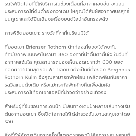
รถไฟเปิดโล่งที่มีให้บริการในช่วงเดือนที่อากาศอบอุ่น จะมอบ
ประสบการณ์ที่ดื่มด่ำยิ่งกว่าเดิม ให้คุณได้สัมผัสอากาศบริสุทธิ์
บนภูเขาและได้ยินเสียงเครื่องยนต์ไอน้ำอันทรงพลัง
การพิชิตยอดเขา: รางวัลที่หาที่เปรียบมิได้
ที่ยอดเขา Brienzer Rothorn นักท่องเที่ยวจะได้พบกับ
ทัศนียภาพแบบพาโนรามา 360 องศาที่น่าตื่นตาตื่นใจ ในวันที่
อากาศแจ่มใส คุณสามารถมองเห็นยอดเขากว่า 600 ยอด
ทอดยาวไปจนสุดขอบฟ้า ยอดเขายังเป็นที่ตั้งของ Berghaus
Rothorn Kulm ซึ่งคุณสามารถพักผ่อน เพลิดเพลินกับอาหา
รสวิสแบบดั้งเดิม หรือแม้กระทั่งพักค้างคืนเพื่อสัมผัส
ประสบการณ์เทือกเขาแอลป์ที่น่าจดจำอย่างแท้จริง
สำหรับผู้ที่ชื่นชอบการเดินป่า มีเส้นทางเดินป่าหลายเส้นทางเริ่ม
ต้นจากยอดเขา ซึ่งเปิดโอกาสให้ได้สำรวจสันเขาและหุบเขาโดย
รอบ
สิ่งที่ทำให้การเดินทางครั้งนี้แตกต่างออกไปคือการผสมผสานที่