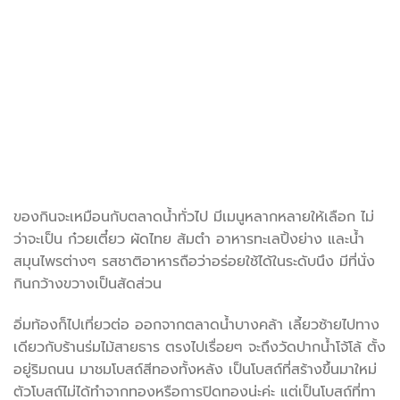
ของกินจะเหมือนกับตลาดน้ำทั่วไป มีเมนูหลากหลายให้เลือก ไม่
ว่าจะเป็น ก๋วยเตี๋ยว ผัดไทย ส้มตำ อาหารทะเลปิ้งย่าง และน้ำ
สมุนไพรต่างๆ รสชาติอาหารถือว่าอร่อยใช้ได้ในระดับนึง มีที่นั่ง
กินกว้างขวางเป็นสัดส่วน
อิ่มท้องก็ไปเที่ยวต่อ ออกจากตลาดน้ำบางคล้า เลี้ยวซ้ายไปทาง
เดียวกับร้านร่มไม้สายธาร ตรงไปเรื่อยๆ จะถึงวัดปากน้ำโจ้โล้ ตั้ง
อยู่ริมถนน มาชมโบสถ์สีทองทั้งหลัง เป็นโบสถ์ที่สร้างขึ้นมาใหม่
ตัวโบสถ์ไม่ได้ทำจากทองหรือการปิดทองน่ะค่ะ แต่เป็นโบสถ์ที่ทา