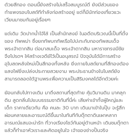
ด้วยสีทอง ตอนนี้ยังสร้างไม่เสร็จสมบูรณ์ดี ยังมีส่วนของ
กำแพงรอบโบสถ์ทีกำลังก่อสร้างอยู่ แต่ก็มีนักท่องเที่ยวแวะ
เวียนมาชมกันอยู่เรื่อยๆ
แต่เดิม วัดปากน้ำโจ้โล้ เป็นสำนักสงฆ์ ในอดีตบริเวณนี้เป็นที่ตั้ง
ของ ทัพพม่า ซึ่งยกทัพบกทัพเรือไปปะทะกับกองทัพสมเด็จ
พระเจ้าตากสิน ต่อมาสมเด็จ พระเจ้าตากสิน มหาราชทรงมีชัย
จึงโปรดฯ ให้สร้างเจดีย์ไว้เป็นอนุสรณ์ ปัจจุบันได้มีการสร้าง
อุโบสถหลังใหม่เป็นสีทองทั้งหลัง ยิ่งภายโบสถ์ยามที่สีทองต้อง
แสงไฟยิ่งเปล่งประกายสวยงาม พระประธานข้างในโบสถ์ยัง
สามารถลอดใต้ฐานพระเพื่อความเป็นสิริมงคลได้อีกด้วยค่ะ
ย้อนกลับไปทางเดิม มาถึงสถานที่สุดท้าย คุ้มวิมานดิน มาคลุก
ดิน สูดกลิ่นไปแบบธรรมชาติกันที่นี่ค่ะ เสียค่าเข้าทั้งผู้ใหญ่และ
เด็ก ราคาเดียวกัน คือ คนละ 30 บาท เดินมาเข้าในปุ๊บ จะรู้สึก
ผ่อนคลายและอารมณ์ดีขึ้นมาในทันทีกับตุ๊กตาดินเผาหลาก
อารมณ์แสนจะน่ารัก ที่วางเรียงโชว์กันอยู่ด้านหน้า เดินชมตุ๊กตา
แล้วก็ทำเอาหัวเราะและคิดอยูในใจ เจ้าของช่างปั้นจริง