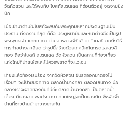
วัดหัวสวน และได้พบกับ โบสถ์สเตนเลส ที่ซ่อนตัวอยู่ งดงามยิ่ง
นัก
เมื่อเข้ามาด้านในโบสถ์จะพบกับพระพุทมหลาภประดิษฐานเป็น
ประธาน ที่งดงามที่สุด ก็คือ ประตูหน้าบันและหน้าต่างซึ่งเป็นรูป
พระพุทธเจ้า และเทวดา ต่างๆ หลวงพี่ที่เข้ามาด้วยอธิบายถึงวิธี
การทำอย่างละเอียด ว่ารูปนี้สร้างด้วยเทคนิคกัดกรดและลงสี
ทอง ถือว่าโบสถ์ สเตนเลส วัดหัวสวน เป็นสถานที่ท่องเที่ยว
แห่งใหม่ที่น่าสนใจและไม่ควรพลาดที่จะแวะชม
เที่ยงแล้วท้องเริ่มร้อง จากวัดหัวสวน ขับรถออกมาตรงไป
เรื่อยๆ จะมีป้ายบอกทาง ตลาดน้ำบางคล้า ตลอดเส้นทาง มื้อ
กลางเราจะฝากท้องกันที่นี่ค่ะ ตลาดน้ำบางคล้า เป็นตลาดน้ำ
เล็กๆ มีของขายพอประมาณ ส่วนใหญ่จะเป็นของกิน พืชผักพื้น
บ้านที่ชาวบ้านนำมาวางขายกัน