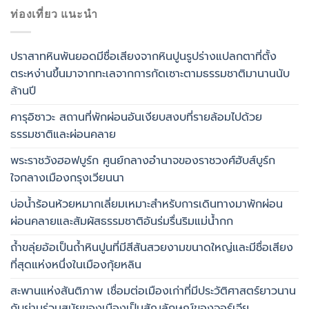
ท่องเที่ยว แนะนำ
ปราสาทหินพันยอดมีชื่อเสียงจากหินปูนรูปร่างแปลกตาที่ตั้ง
ตระหง่านขึ้นมาจากทะเลจากการกัดเซาะตามธรรมชาติมานานนับ
ล้านปี
คารุอิซาวะ สถานที่พักผ่อนอันเงียบสงบที่รายล้อมไปด้วย
ธรรมชาติและผ่อนคลาย
พระราชวังฮอฟบูร์ก ศูนย์กลางอำนาจของราชวงศ์ฮับส์บูร์ก
ใจกลางเมืองกรุงเวียนนา
บ่อน้ำร้อนห้วยหมากเลี่ยมเหมาะสำหรับการเดินทางมาพักผ่อน
ผ่อนคลายและสัมผัสธรรมชาติอันร่มรื่นริมแม่น้ำกก
ถ้ำขลุ่ยอ้อเป็นถ้ำหินปูนที่มีสีสันสวยงามขนาดใหญ่และมีชื่อเสียง
ที่สุดแห่งหนึ่งในเมืองกุ้ยหลิน
สะพานแห่งสันติภาพ เชื่อมต่อเมืองเก่าที่มีประวัติศาสตร์ยาวนาน
กับย่านร่วมสมัยของเมืองเป็นสัญลักษณ์ของจอร์เจีย