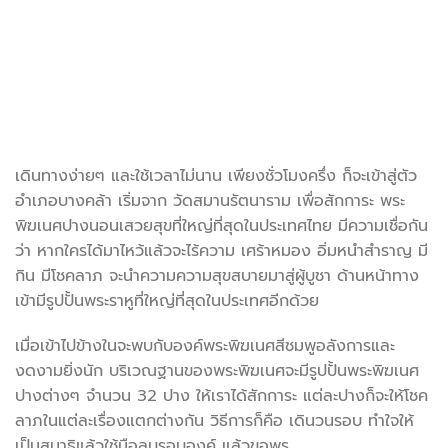
เดินทางง่ายๆ และใช้เวลาไม่นาน เพียงชั่วโมงครึ่ง ก็จะเข้าสู่ตัว
อำเภอบางคล้า เริ่มจาก วัดสมานรัตนาราม เพื่อสักการะ พระ
พิฆเนศปางนอนเสวยสุขที่ใหญ่ที่สุดในประเทศไทย มีความเชื่อกัน
ว่า หากใครได้มาไหว้แล้วจะไร้ความ เศร้าหมอง อิ่มหนำสำราญ มี
กิน มีโชคลาภ จะนำความความสุขสบายมาสู่ผู้บูชา ด้านหน้าทาง
เข้ามีรูปปั้นพระราหูที่ใหญ่ที่สุดในประเทศอีกด้วย
เมื่อเข้าไปข้างในจะพบกับองค์พระพิฆเนศสีชมพูอลังการและ
งดงามยิ่งนัก บริเวณฐานของพระพิฆเนศจะมีรูปปั้นพระพิฆเนศ
ปางต่างๆ จำนวน 32 ปาง ให้เราได้สักการะ แต่ละปางก็จะให้โชค
ลาภในแต่ละเรื่องแตกต่างกัน วิธีการก็คือ เดินวนรอบ ทำใจให้
เป็นสมาธิแล้วใช้มือลูบรอบองค์ แล้วขอพร