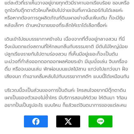
แต่ละตัวที่เราเห็นวางอยู่ขายทุกตัวมีราคาบอกเรียบร้อย ชอบหรือ
ถูกใจกับตุ๊กตาตัวไหนก็หยิบไปจ่ายเงินที่เคาน์เตอร์กันได้เลยค่ะ
หรือหากต้องการดูผลิตภัณฑ์ดินเผาอย่างอื่นเพิ่มเติม ก็จะมีซุ้ม
หลังเล็กๆ ด้านหน้าขายของที่ระลึกให้เราได้เลือกซื้อค่ะ
เดินเข้าไปชมบรรยากาศข้างใน เนื่องจากที่ตั้งอยู่กลางสวน ที่นี่
จึงเน้นตกแต่งสถานที่ให้กลมกลืนกับธรรมชาติ มีต้นไม้ใหญ่น้อย
ปลูกเรียงรายกันไปตามร่องสวน ที่เห็นมีอยู่เยอะก็จะเป็นต้น
มะม่วงที่กำลังออกดอกออกผลห้อยระย้า มีมุมนั่งเล่น จิบเครื่อง
ดื่ม หรือจะนอนเล่น พักผ่อนบนแปลไม้สาน แกว่งไปแกว่งมา ฝั่ง
เสียงนก ทำเอาเคลิ้มหลับไปกับบรรยากาศดีๆ แบบนี้ได้เหมือนกัน
บริเวณนี้จะเป็นส่วนของการปั้นดินค่ะ ใครสนใจอยากมีตุ๊กตาดิน
เผาเป็นของตัวเองไม่ซ้ำใคร มีบริการสอนให้ด้วย ให้ดินมา 1ก้อน
อยากปั้นเป็นรูปอะไร แบบไหน ก็แล้วแต่จินตนาการของแต่ละคน