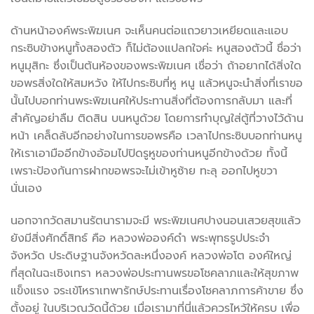
ด้านหน้าองค์พระพิฆเนศ จะเห็นคนต่อแถวยาวเหยียดและแอบ
กระซิบข้างหนูทั้งสองตัว ก็ไม่ต้องแปลกใจค่ะ หนูสองตัวนี้ ชื่อว่า
หนูมุสิกะ ซึ่งเป็นต้นห้องของพระพิฆเนศ เชื่อว่า ถ้าอยากได้สิ่งใด
ขอพรสิ่งใดให้สมหวัง ให้ไปกระซิบที่หู หนู แล้วหนูจะนำสิ่งที่เราขอ
นั้นไปบอกท่านพระพิฆเนศให้ประทานสิ่งที่ต้องการกลับมา และที่
สำคัญอย่าลืม ติดสิน บนหนูด้วย โดยการทำบุญใส่ตู้ที่วางไว้ด้าน
หน้า เคล็ดลับอีกอย่างในการขอพรคือ เวลาไปกระซิบบอกท่านหนู
ให้เราเอามืออีกข้างอ้อมไปปิดรูหูของท่านหนูอีกข้างด้วย ทั้งนี้
เพราะป้องกันการฝากขอพรจะไม่เข้าหูซ้าย ทะลุ ออกไปหูขวา
นั่นเอง
นอกจากวัดสมานรัตนารามจะมี พระพิฆเนศปางนอนเสวยสุขแล้ว
ยังมีสิ่งศักดิ์สิทธ์ คือ หลวงพ่อองค์ดำ พระพุทธรูปประจำ
จังหวัด ประดิษฐานจังหวัดละหนึ่งองค์ หลวงพ่อโต องค์ใหญ่
ที่สุดในฉะเชิงเทรา หลวงพ่อประทานพรขอโชคลาภและให้สุขภาพ
แข็งแรง จระเข้โหราเทพารักษ์ประทานเรื่องโชคลาภการค้าขาย ซึ่ง
ตั้งอยู่ ในบริเวณวัดนี้ด้วย เมื่อเรามาที่นี่แล้วควรไหว้ให้ครบ เพื่อ