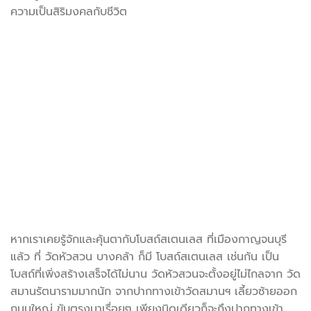
ความเป็นสิริมงคลกับชีวิต
หากเราเคยรู้จักและคุ้นตากับโบสถ์สเตนเลส ที่เมืองกาญจนบุรี
แล้ว ที่ วัดหัวสวน บางคล้า ก็มี โบสถ์สเตนเลส เช่นกัน เป็น
โบสถ์ที่เพิ่งสร้างเสร็จได้ไม่นาน วัดหัวสวนจะตั้งอยู่ไม่ไกลจาก วัด
สมานรัตนารามมากนัก จากปากทางเข้าวัดสมานฯ เลี้ยวซ้ายออก
ถนนใหญ่ ขับตรงมาเรื่อยๆ เพียงนิดเดียวก็จะถึงปากทางเข้า