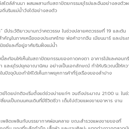
แก่สไตล์ล้านนา ผสมผสานกับสถาปัตยกรรมยุโรปและจีนอย่างลงตัว
ถิ่นริมแม่น้ำวังได้อย่างลงตัว
น้ำ” มีประวัติยาวนานกว่าศตวรรษ ในช่วงปลายศตวรรษที่ 19 และต้น
่สำคัญในภาคเหนือของประเทศไทย พ่อค้าจากจีน เมียนมาร์ และประเ
ชย์และที่อยู่อาศัยริมฝั่งแม่น้ำ
มนี้สะท้อนให้เห็นในสถาปัตยกรรมของกาดคงตา อาคารไม้และคอนกร
า และยุโรปยุคอาณานิคม อย่างเป็นเอกลักษณ์ ทำให้บริเวณนี้ให้คว
นในปัจจุบันจะทำให้ได้เห็นภาพยุคการค้าที่รุ่งเรืองของลำปาง
ย์โดยปกติจะเริ่มตั้งแต่ช่วงบ่ายแก่ๆ จนถึงประมาณ 21:00 น. ในช
ปลี่ยนเป็นถนนคนเดินที่มีชีวิตชีวา เต็มไปด้วยแผงขายอาหาร งาน
ายๆ เพลิดเพลินกับบรรยากาศผ่อนคลาย ขณะสำรวจแผงขายของที่
งถิ่น ของที่ระลึกทำมือ เสื้อผ้า และงานศิลปะ แตกต่างจากตลาดนั