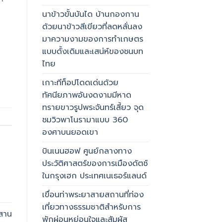
นาข้าวขั้นบันได บ้านกองกาน
ด้วยนาข้าวสีเขียวที่ลดหลั่นลง
มาความงามของการทำเกษตร
แบบดั้งเดิมและเสน่ห์ของชนบท
ไทย
เกาะทีท็อปโดดเด่นด้วย
ทัศนียภาพอันงดงามมีหาด
ทรายขาวรูปพระจันทร์เสี้ยว จุด
ชมวิวพาโนรามาแบบ 360
องศาบนยอดเขา
บินเนนฮอฟ ศูนย์กลางทาง
ประวัติศาสตร์ของการเมืองดัตช์
ในกรุงเฮก ประเทศเนเธอร์แลนด์
เขื่อนท่าพระยาสายสถานที่ท่อง
เที่ยวทางธรรมชาติสำหรับการ
ผสาน
พักผ่อนหย่อนใจและสัมผัส