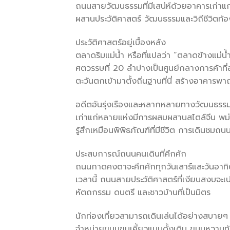
ถนนสายวัฒนธรรมที่มีเสน่ห์ด้วยอาคารเก่า
ผสานประวัติศาสตร์ วัฒนธรรมและวิถีชีวิตท้อง
ประวัติศาสตร์อยู่เบื้องหลัง
ตลาดริมแม่น้ำ หรือที่แปลว่า “ตลาดข้างแม่
ศตวรรษที่ 20 ลำปางเป็นศูนย์กลางการค้าที
ตะวันตกเข้ามาตั้งถิ่นฐานที่นี่ สร้างอาคารพาณิ
อดีตอันรุ่งเรืองและหลากหลายทางวัฒนธรร
เก่าแก่หลายแห่งมีการผสมผสานสไตล์จีน พม่
รู้สึกเหมือนพิพิธภัณฑ์ที่มีชีวิต การเดินชมถน
ประสบการณ์ถนนคนเดินที่คึกคัก
ถนนกาดคงตาจะคึกคักทุกวันเสาร์และวันอาทิต
เวลานี้ ถนนสายประวัติศาสตร์ที่เงียบสงบจะเ
หัตถกรรม ดนตรี และชาวบ้านที่เป็นมิตร
นักท่องเที่ยวสามารถเดินเล่นได้อย่างสบ
จำหน่ายขนมขบเคี้ยวแบบดั้งเดิม ขนมหวานท้อ