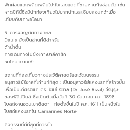
พักผ่อนและเพลิดเพลินไปกับแสงแดดที่ชายหาดกึ่งซ่อนตัว เช่น
หาดบิกินี่ซึ่งมีนักท่องเที่ยวไม่มากนักและเงียบสงบกว่าเมื่อ
เทียบกับเกาะอโลนา
5. การผจญภัยทางทะเล
Dauis ยังเป็นฐานที่ดีสำหรับ:
ดำน้ำตื้น
การเดินทางไปยังเกาะบาลีคาซัก
ชมโลมายามเช้า
สถานที่ท่องเที่ยวทางประวัติศาสตร์และวัฒนธรรม
อนุสาวรีย์รีซาลที่เก่าแก่ที่สุด : เป็นอนุสาวรีย์แห่งแรกที่สร้างขึ้น
เพื่อเป็นเกียรติแก่ ดร. โฆเซ่ รีซาล (Dr. José Rizal) วีรบุรุษ
ของฟิลิปปินส์ ซึ่งเปิดตัวเมื่อวันที่ 30 ธันวาคม ค.ศ. 1898
โบสถ์ซานฮวนเบาติสตา : ก่อตั้งขึ้นในปี ค.ศ. 1611 เป็นหนึ่งใน
โบสถ์แห่งแรกใน Camarines Norte
กิจกรรมที่ดีที่สุดที่ควรทำ