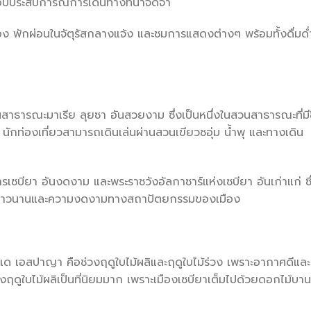
อบประสบการณ์การเดินทางที่น่าจดจำ
อง พักผ่อนในจัตุรัสกลางแจ้ง และชมการแสดงต่างๆ พร้อมทั้งดื่มด่
สาธารณะมาเรีย ลุยซา อันสวยงาม ซึ่งเป็นหนึ่งในสวนสาธารณะที่มีช
ว นักท่องเที่ยวสามารถเดินเล่นผ่านสวนเขียวชอุ่ม น้ำพุ และทางเดิน
หารเซบียา อันงดงาม และพระราชวังอัลกาซาร์แห่งเซบียา อันเก่าแก่ ซึ
์อันยาวนานและความงดงามทางสถาปัตยกรรมของเมือง
ซา เด เอสปาญา คือช่วงฤดูใบไม้ผลิและฤดูใบไม้ร่วง เพราะอากาศดีและ
งฤดูใบไม้ผลิเป็นที่นิยมมาก เพราะเมืองเซบียาเต็มไปด้วยดอกไม้บาน