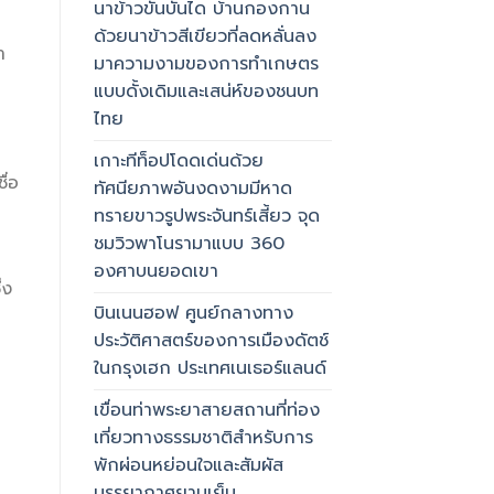
นาข้าวขั้นบันได บ้านกองกาน
ด้วยนาข้าวสีเขียวที่ลดหลั่นลง
ำ
มาความงามของการทำเกษตร
แบบดั้งเดิมและเสน่ห์ของชนบท
ไทย
เกาะทีท็อปโดดเด่นด้วย
ื่อ
ทัศนียภาพอันงดงามมีหาด
ทรายขาวรูปพระจันทร์เสี้ยว จุด
ชมวิวพาโนรามาแบบ 360
องศาบนยอดเขา
่ง
บินเนนฮอฟ ศูนย์กลางทาง
ประวัติศาสตร์ของการเมืองดัตช์
ในกรุงเฮก ประเทศเนเธอร์แลนด์
เขื่อนท่าพระยาสายสถานที่ท่อง
เที่ยวทางธรรมชาติสำหรับการ
พักผ่อนหย่อนใจและสัมผัส
บรรยากาศยามเย็น