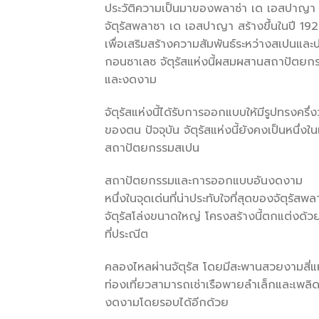
ประวัติความเป็นมาของพลาซ่า เด เอสปาญา
จัตุรัสพลาซา เด เอสปาญา สร้างขึ้นในปี 1928
เพื่อเสริมสร้างความสัมพันธ์ระหว่างสเปนแ
กอนซาเลซ จัตุรัสแห่งนี้ผสมผสานสถาปัตยกรร
และงดงาม
จัตุรัสแห่งนี้ได้รับการออกแบบให้มีรูปทรง
ของตน ปัจจุบัน จัตุรัสแห่งนี้ยังคงเป็นหนึ่ง
สถาปัตยกรรมสเปน
สถาปัตยกรรมและการออกแบบอันงดงาม
หนึ่งในจุดเด่นที่น่าประทับใจที่สุดของจัตุ
จัตุรัสโล่งขนาดใหญ่ โครงสร้างนี้ตกแต่งด้ว
ที่ประณีต
คลองไหลผ่านจัตุรัส โดยมีสะพานสวยงามสี
ท่องเที่ยวสามารถเช่าเรือพายลำเล็กและเพลิ
งดงามโดยรอบได้อีกด้วย