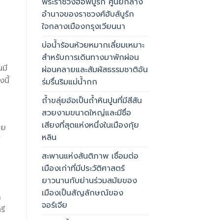
พระราชวังฮอฟบูร์ก ศูนย์กลาง
อำนาจของราชวงศ์ฮับส์บูร์ก
ใจกลางเมืองกรุงเวียนนา
บ่อน้ำร้อนห้วยหมากเลี่ยมเหมาะ
สำหรับการเดินทางมาพักผ่อน
นมี
ผ่อนคลายและสัมผัสธรรมชาติอัน
นี้
ร่มรื่นริมแม่น้ำกก
ถ้ำขลุ่ยอ้อเป็นถ้ำหินปูนที่มีสีสัน
สวยงามขนาดใหญ่และมีชื่อ
เสียงที่สุดแห่งหนึ่งในเมืองกุ้ย
าย
หลิน
f
สะพานแห่งสันติภาพ เชื่อมต่อ
เมืองเก่าที่มีประวัติศาสตร์
ยาวนานกับย่านร่วมสมัยของ
เมืองเป็นสัญลักษณ์ของ
ก
จอร์เจีย
รี