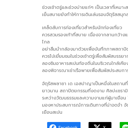
ช่วงเช้าตรู่และช่วงบ่ายแก่ๆ เป็นเวลาที่เหม
เย็นสบายยังทำให้การเดินเล่นรอบจัตุรัสสนุกส
เคล็ดลับการท่องเที่ยวสำหรับนักท่องเที่ยว
ควรสวมรองเท้าที่สบาย เนื่องจากลานกว้างแล
ไกล
อย่าลืมนำกล้องมาด้วยเพื่อบันทึกภาพสถาป
ควรไปเยี่ยมชมในช่วงเช้าตรู่เพื่อสัมผัสบรร
ลองชิมอาหารสเปนท้องถิ่นในบริเวณใกล้เคีย
ลองพิจารณาเช่าเรือพายเพื่อสัมผัสประสบก
จัตุรัสพลาซา เด เอสปาญาเป็นหนึ่งในสถานที่
ยาวนาน สถาปัตยกรรมที่งดงาม ศิลปะเซรามิกส
ระหว่างวัฒนธรรมและความงามแก่ผู้มาเยือน ไ
มองหาประสบการณ์การเดินทางที่น่าจดจำ จั
เยือนสเปน
Facebook
X