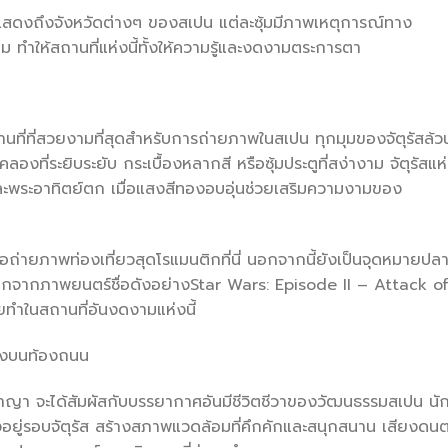
ที่แสดงถึงจังหวัดต่างๆ ของสเปน แต่ละซุ้มมีภาพเหตุการณ์ทาง
ม ทำให้สถานที่แห่งนี้ทั้งให้ความรู้และงดงามตระการตา
นที่ที่สวยงามที่สุดสำหรับการถ่ายภาพในสเปน ทุกมุมของจัตุรัสล้ว
องที่ระยิบระยับ กระเบื้องหลากสี หรือซุ้มประตูที่สง่างาม จัตุรัสแห่ง
และพระอาทิตย์ตก เมื่อแสงสีทองอบอุ่นช่วยเสริมความงามของ
รือถ่ายภาพท่องเที่ยวสุดโรแมนติกที่นี่ นอกจากนี้ยังเป็นจุดหมายปล
กจากภาพยนตร์ชื่อดังอย่างStar Wars: Episode II – Attack o
ำในสถานที่อันงดงามแห่งนี้
ดงบนท้องถนน
อสปาญา จะได้สัมผัสกับบรรยากาศอันมีชีวิตชีวาของวัฒนธรรมสเปน นั
ู่รอบจัตุรัส สร้างสภาพแวดล้อมที่คึกคักและสนุกสนาน เสียงดนต