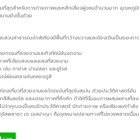
าะสมที่สุดสำหรับการถ่ายภาพและหลีกเลี่ยงฝูงชนจำนวนมาก อุณหภูมิที
นานยิ่งขึ้นด้วย
ะสวนสาธารณะใกล้เคียงมีพื้นที่กว้างขวางและต้องเดินเป็นระยะทา
ัตยกรรมที่สวยงามและทิวทัศน์อันงดงาม
ยากาศที่เงียบสงบและแสงที่สวยงาม
ง เช่น ทาปาส ปาเอลลา และชูโรส
ารณ์ผ่อนคลายในคลองดูสิ
ท่องเที่ยวที่สวยงามและโดดเด่นที่สุดในสเปน ด้วยประวัติศาสตร์อัน
ีสันสดใส และบรรยากาศที่คึกคัก ทำให้ที่นี่มอบการผสมผสานที่ลง
ม่ว่าคุณจะเป็นคนรักประวัติศาสตร์ นักถ่ายภาพ หรือเพียงแค่กำลัง
ตุรัสพลาซา เด เอสปาญา คือจุดหมายปลายทางที่ไม่ควรพลาดเมื่อ
Line