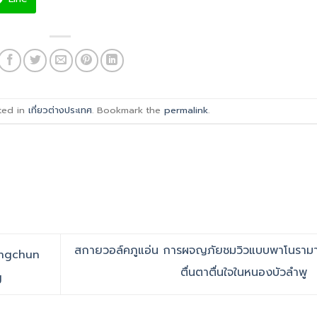
ted in
เที่ยวต่างประเทศ
. Bookmark the
permalink
.
สกายวอล์คภูแอ่น การผจญภัยชมวิวแบบพาโนรามา
ongchun
ตื่นตาตื่นใจในหนองบัวลำพู
g