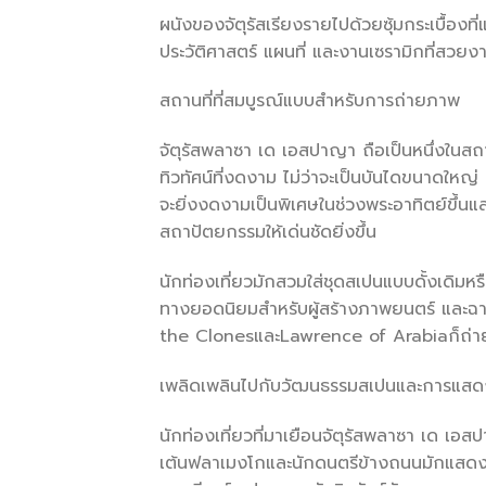
ผนังของจัตุรัสเรียงรายไปด้วยซุ้มกระเบื้อง
ประวัติศาสตร์ แผนที่ และงานเซรามิกที่สวยงา
สถานที่ที่สมบูรณ์แบบสำหรับการถ่ายภาพ
จัตุรัสพลาซา เด เอสปาญา ถือเป็นหนึ่งในสถา
ทิวทัศน์ที่งดงาม ไม่ว่าจะเป็นบันไดขนาดใหญ่ คล
จะยิ่งงดงามเป็นพิเศษในช่วงพระอาทิตย์ขึ้น
สถาปัตยกรรมให้เด่นชัดยิ่งขึ้น
นักท่องเที่ยวมักสวมใส่ชุดสเปนแบบดั้งเดิมห
ทางยอดนิยมสำหรับผู้สร้างภาพยนตร์ และฉา
the ClonesและLawrence of Arabiaก็ถ่ายท
เพลิดเพลินไปกับวัฒนธรรมสเปนและการแส
นักท่องเที่ยวที่มาเยือนจัตุรัสพลาซา เด เ
เต้นฟลาเมงโกและนักดนตรีข้างถนนมักแสดงอย