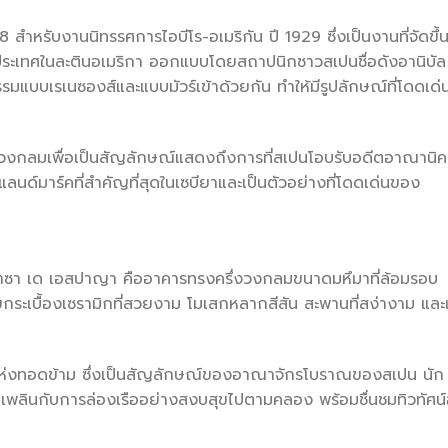
 สำหรับงานนิทรรศการไอบีโร-อเมริกัน ปี 1929 ซึ่งเป็นงานที่จัดขึ้
ละประเทศในละตินอเมริกา ออกแบบโดยสถาปนิกชาวสเปนชื่อดังอานิบัล
มแบบเรเนซองส์และแบบมัวร์เข้าด้วยกัน ทำให้มีรูปลักษณ์ที่โดดเด่
ครึ่งวงกลมเพื่อเป็นสัญลักษณ์แสดงถึงการที่สเปนโอบรับอดีตอาณานิ
ในแลนด์มาร์คที่สำคัญที่สุดในเซบียาและเป็นตัวอย่างที่โดดเด่นของ
รัสพลาซา เด เอสปาญา คืออาคารทรงครึ่งวงกลมขนาดมหึมาที่ล้อมรอบ
ยกระเบื้องเซรามิกที่สวยงาม โมเสกหลากสีสัน สะพานที่สง่างาม และ
่แห่งทอดข้าม ซึ่งเป็นสัญลักษณ์ของอาณาจักรโบราณของสเปน นัก
ดเพลินกับการล่องเรืออย่างสงบสุขไปตามคลอง พร้อมชื่นชมทิวทัศน์