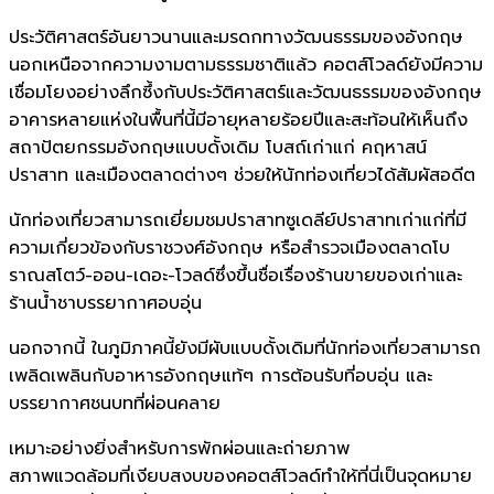
ประวัติศาสตร์อันยาวนานและมรดกทางวัฒนธรรมของอังกฤษ
นอกเหนือจากความงามตามธรรมชาติแล้ว คอตส์โวลด์ยังมีความ
เชื่อมโยงอย่างลึกซึ้งกับประวัติศาสตร์และวัฒนธรรมของอังกฤษ
อาคารหลายแห่งในพื้นที่นี้มีอายุหลายร้อยปีและสะท้อนให้เห็นถึง
สถาปัตยกรรมอังกฤษแบบดั้งเดิม โบสถ์เก่าแก่ คฤหาสน์
ปราสาท และเมืองตลาดต่างๆ ช่วยให้นักท่องเที่ยวได้สัมผัสอดีต
นักท่องเที่ยวสามารถเยี่ยมชมปราสาทซูเดลีย์ปราสาทเก่าแก่ที่มี
ความเกี่ยวข้องกับราชวงศ์อังกฤษ หรือสำรวจเมืองตลาดโบ
ราณสโตว์-ออน-เดอะ-โวลด์ซึ่งขึ้นชื่อเรื่องร้านขายของเก่าและ
ร้านน้ำชาบรรยากาศอบอุ่น
นอกจากนี้ ในภูมิภาคนี้ยังมีผับแบบดั้งเดิมที่นักท่องเที่ยวสามารถ
เพลิดเพลินกับอาหารอังกฤษแท้ๆ การต้อนรับที่อบอุ่น และ
บรรยากาศชนบทที่ผ่อนคลาย
เหมาะอย่างยิ่งสำหรับการพักผ่อนและถ่ายภาพ
สภาพแวดล้อมที่เงียบสงบของคอตส์โวลด์ทำให้ที่นี่เป็นจุดหมาย