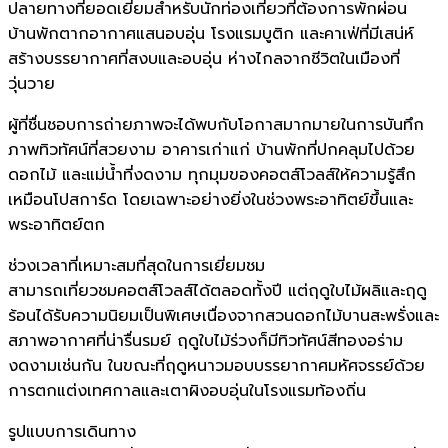
ปลายทางที่ยอดเยี่ยมสำหรับนักท่องเที่ยวที่ต้องการพักผ่อน
บ้านพักตากอากาศแสนอบอุ่น โรงแรมบูติก และคาเฟ่ที่มีเสน่ห์
สร้างบรรยากาศที่สงบและอบอุ่น ห่างไกลจากชีวิตในเมืองที่
วุ่นวาย
ผู้ที่ชื่นชอบการถ่ายภาพจะได้พบกับโอกาสมากมายในการบันทึก
ภาพทิวทัศน์ที่สวยงาม อาคารเก่าแก่ บ้านพักที่ปกคลุมไปด้วย
ดอกไม้ และแม่น้ำที่งดงาม ทุกมุมของคอตส์โวลส์ให้ความรู้สึก
เหมือนโปสการ์ด โดยเฉพาะอย่างยิ่งในช่วงพระอาทิตย์ขึ้นและ
พระอาทิตย์ตก
ช่วงเวลาที่เหมาะสมที่สุดในการเยี่ยมชม
สามารถเที่ยวชมคอตส์โวลส์ได้ตลอดทั้งปี แต่ฤดูใบไม้ผลิและฤดู
ร้อนได้รับความนิยมเป็นพิเศษเนื่องจากสวนดอกไม้บานสะพรั่งและ
สภาพอากาศที่น่ารื่นรมย์ ฤดูใบไม้ร่วงก็มีทิวทัศน์สีทองอร่าม
งดงามเช่นกัน ในขณะที่ฤดูหนาวมอบบรรยากาศมหัศจรรย์ด้วย
การตกแต่งเทศกาลและเตาผิงอบอุ่นในโรงแรมท้องถิ่น
รูปแบบการเดินทาง