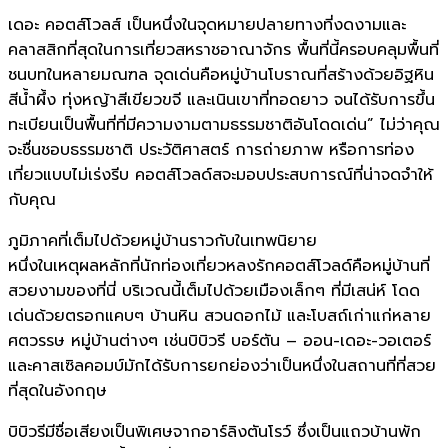
เดอะ คอตส์โวลส์ เป็นหนึ่งในจุดหมายปลายทางที่งดงามและ
คลาสสิกที่สุดในการเที่ยวสหราชอาณาจักร พื้นที่นี้ครอบคลุมพื้นที่
ชนบทในหลายมณฑล จุดเด่นคือหมู่บ้านโบราณที่สร้างด้วยอิฐหิน
สีน้ำผึ้ง ทุ่งหญ้าสีเขียวขจี และเนินเขาที่ทอดยาว จนได้รับการขึ้น
ทะเบียนเป็นพื้นที่ที่มีความงามตามธรรมชาติอันโดดเด่น” ไม่ว่าคุณ
จะชื่นชอบธรรมชาติ ประวัติศาสตร์ การถ่ายภาพ หรือการท่อง
เที่ยวแบบไม่เร่งรีบ คอตส์โวลด์สจะมอบประสบการณ์ที่น่าจดจำให้
กับคุณ
ภูมิภาคที่เต็มไปด้วยหมู่บ้านราวกับในเทพนิยาย
หนึ่งในเหตุผลหลักที่นักท่องเที่ยวหลงรักคอตส์โวลด์คือหมู่บ้านที่
สวยงามของที่นี่ บริเวณนี้เต็มไปด้วยเมืองเล็กๆ ที่มีเสน่ห์ โดด
เด่นด้วยตรอกแคบๆ บ้านหิน สวนดอกไม้ และโบสถ์เก่าแก่หลาย
ศตวรรษ หมู่บ้านต่างๆ เช่นบิบิวรี บอร์ตัน – ออน-เดอะ-วอเตอร์
และคาสเซิลคอมบ์มักได้รับการยกย่องว่าเป็นหนึ่งในสถานที่ที่สวย
ที่สุดในอังกฤษ
บิบิวรีมีชื่อเสียงเป็นพิเศษจากอาร์ลิงตันโรว์ ซึ่งเป็นแถวบ้านพัก