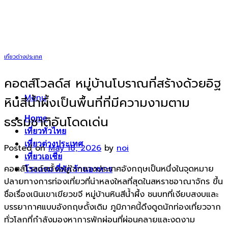
Skip
to
content
เที่ยวต่างประเทศ
คอตส์โวลด์ส หมู่บ้านโบราณที่สร้างด้วยอิฐ
Menu
หินสีน้ำผึ้งเป็นพื้นที่ที่มีความงามตาม
ธรรมชาติอันโดดเด่น
Home
เที่ยวทั่วไทย
เที่ยวต่างประเทศ
Posted on
May 18, 2026
by
noi
เที่ยวเอเชีย
คอตส์โวลด์สตั้งอยู่ใจกลางประเทศอังกฤษเป็นหนึ่งในจุดหมาย
โรงแรม ที่พัก ร้านอาหาร
ปลายทางการท่องเที่ยวที่น่าหลงใหลที่สุดในสหราชอาณาจักร ขึ้น
ชื่อเรื่องเนินเขาเขียวขจี หมู่บ้านหินสีน้ำผึ้ง ชนบทที่เงียบสงบและ
บรรยากาศแบบอังกฤษดั้งเดิม ภูมิภาคนี้ดึงดูดนักท่องเที่ยวจาก
ทั่วโลกที่กำลังมองหาการพักผ่อนที่ผ่อนคลายและงดงาม