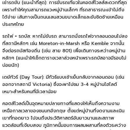
เช่ารถขับ (แนะนำที่สุด): การขับรถเที่ยวในคอตส์โวลส์สะดวกที่สุด
เพราะทำให้คุณสามารถแวะหมู่บ้านเล็กๆ ที่รถสาธารณะเข้าไม่ถึง
ได้ง่าย เส้นทางเป็นถนนเลนสวนขนาดเล็กและขับชิดซ้ายเหมือน
ประเทศไทย
รถไฟ + รถบัส: หากไม่ขับรถ สามารถนั่งรถไฟจากลอนดอนไปลง
ที่สถานีหลักๆ เช่น Moreton-in-Marsh หรือ Kemble จากนั้น
จึงต่อรถบัสท้องถิ่น (เช่น สาย 801) เพื่อเดินทางระหว่างหมู่บ้าน
หลักๆ (แนะนำให้เช็กตารางเวลาล่วงหน้าเพราะรถบัสอาจมีรอบไม่
บ่อยนัก)
เดย์ทัวร์ (Day Tour): มีทัวร์แบบเช้าเย็นกลับจากลอนดอน (เช่น
ออกจากสถานี Victoria) ซึ่งจะพาไปชม 3-4 หมู่บ้านไฮไลต์
เหมาะสำหรับคนที่มีเวลาน้อย
คอตส์โวลด์เป็นจุดหมายปลายทางที่แสดงให้เห็นถึงความงาม
เหนือกาลเวลาของชนบทอังกฤษ ตั้งแต่หมู่บ้านที่งดงามและเนิน
เขาที่ทอดยาว ไปจนถึงประวัติศาสตร์อันยาวนานและสภาพ
แวดล้อมที่เงียบสงบ ภูมิภาคนี้มอบการผสมผสานที่ลงตัวระหว่าง