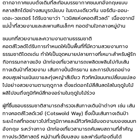
ตากอากาศแบบดั้งเดิมที่สะท้อนบรรยากาศชนบทอังกฤษแบบ
คลาสสิกได้อย่างสมบูรณ์แบบ ในขณะเดียวกัน บอร์ตัน-ออน-
เดอะ-วอเตอร์ ได้รับฉายาว่า “เวนิสแห่งคอตส์โวลด์” เนื่องจากมี
แม่น้ำที่สวยงามและสะพานหินเล็กๆ ทอดข้ามใจกลางหมู่บ้าน
ชนบทที่สวยงามและความงามตามธรรมชาติ
คอตส์โวลด์ได้รับการกำหนดให้เป็นพื้นที่ที่มีความสวยงามทาง
ธรรมชาติโดดเด่น ทำให้เป็นจุดหมายปลายทางที่เหมาะสำหรับผู้รัก
กิจกรรมกลางแจ้ง นักท่องเที่ยวสามารถเพลิดเพลินไปกับเส้น
ทางเดินป่าที่สวยงาม เส้นทางปั่นจักรยาน และการขับรถอย่าง
สงบสุขผ่านเนินเขาและทุ่งหญ้าสีเขียว ทิวทัศน์ชนบทเปลี่ยนแปลง
ไปอย่างสวยงามตามฤดูกาล ตั้งแต่ดอกไม้สีสันสดใสในฤดูใบไม้
ผลิไปจนถึงภูมิทัศน์สีทองอร่ามในฤดูใบไม้ร่วง
ผู้ที่ชื่นชอบธรรมชาติสามารถสำรวจเส้นทางเดินป่าต่างๆ เช่น เส้น
ทางคอตส์โวลด์เวย์ (Cotswold Way) ซึ่งเป็นเส้นทางเดินป่า
ระยะไกลที่ทอดยาวไปทั่วภูมิภาคและมีทิวทัศน์อันงดงามของชนบท
อังกฤษ ระหว่างทาง นักท่องเที่ยวสามารถค้นพบสถานที่สำคัญ
ทางประวัติศาสตร์ หมู่บ้านที่เงียบสงบ และฟาร์มท้องถิ่นได้