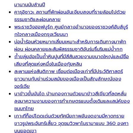
มานานนับล้านปี
คารุอิซาวะ สถานที่พักผ่อนอันเงียบสงบที่รายล้อมไปด้วย
ธรรมชาติและผ่อนคลาย
พระราชวังฮอฟบูร์ก ศูนย์กลางอำนาจของราชวงศ์ฮับส์บูร์
กใจกลางเมืองกรุงเวียนนา
บ่อน้ำร้อนห้วยหมากเลี่ยมเหมาะสำหรับการเดินทางมาพัก
ผ่อน ผ่อนคลายและสัมผัสธรรมชาติอันร่มรื่นริมแม่น้ำกก
ถ้ำขลุ่ยอ้อเป็นถ้ำหินปูนที่มีสีสันสวยงามขนาดใหญ่และมีชื่อ
เสียงที่สุดแห่งหนึ่งในเมืองกุ้ยหลิน
สะพานแห่งสันติภาพ เชื่อมต่อเมืองเก่าที่มีประวัติศาสตร์
ยาวนานกับย่านร่วมสมัยของเมืองเป็นสัญลักษณ์ของ
จอร์เจีย
นาข้าวขั้นบันได บ้านกองกานด้วยนาข้าวสีเขียวที่ลดหลั่น
ลงมาความงามของการทำเกษตรแบบดั้งเดิมและเสน่ห์ของ
ชนบทไทย
เกาะทีท็อปโดดเด่นด้วยทัศนียภาพอันงดงามมีหาดทราย
ขาวรูปพระจันทร์เสี้ยว จุดชมวิวพาโนรามาแบบ 360 องศา
บนยอดเขา